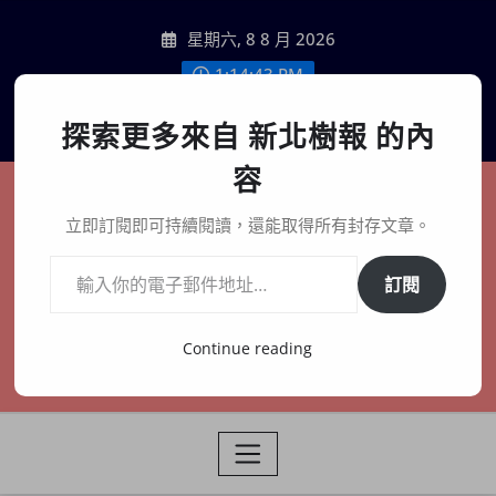
Skip
星期六, 8 8 月 2026
to
content
1:14:44 PM
聯絡我們
探索更多來自 新北樹報 的內
容
新北樹報
立即訂閱即可持續閱讀，還能取得所有封存文章。
輸入你的電子郵件地址…
在地、記憶、連結、創生
訂閱
Continue reading