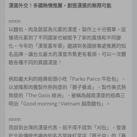
漢堡外交！多國熱情推薦，創造漢堡的無限可能
nnnn
以麵包、肉及蔬菜為元素的漢堡，製作上十分簡單，這
幾項元素到了不同國家也被賦予了新的風情和不同變
化，今年的「漢堡嘉年華」邀請到各國辦事處推薦的知
名品牌，讓台北最大的漢堡市集更有看頭，可以一次體
驗各種不同的異國漢堡！
例如義大利的經典街頭小吃「Parko Parco 牛肚包」，
以波隆那肉醬製作熱狗堡的「獅子餐桌」，製作美式熱
狗堡的「The Oasis 綠洲」，被稱為越南漢堡的經典三
明治「Good morning ! Vietnam 越南麵包」。
nnnn
而說到台灣的漢堡代表，就不得不提到「刈包」，發源
於北投傳統市場內知名古早味紅茶店「蔡元益」的「巷