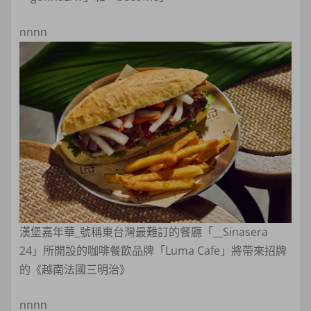
nnnn
漢堡嘉年華_號稱東台灣最難訂的餐廳「__Sinasera
24」所開設的咖啡餐飲品牌「Luma Cafe」將帶來招牌
的《越南法國三明治》
nnnn