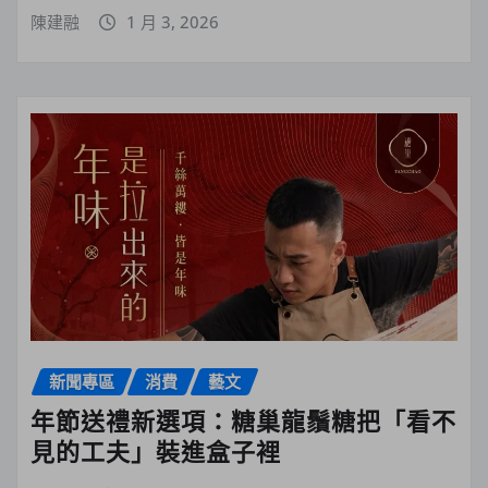
陳建融
1 月 3, 2026
新聞專區
消費
藝文
年節送禮新選項：糖巢龍鬚糖把「看不
見的工夫」裝進盒子裡