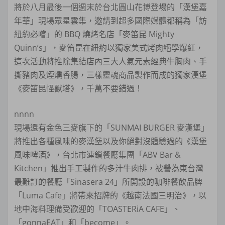
將於八月最後一個週末於台北圓山花博登場的「漢堡嘉
年華」現場眾星雲集，邀請到超多國際媒體都稱為「訪
紐約必嚐」的 BBQ 燒烤名店「麥笛昆 Mighty
Quinn’s」，麥笛昆在紐約以獨家美式烤肉絕學爆紅，
這次活動將推除集結店內三大人氣元素經典牛胸肉、手
撕豬肉及煙燻香腸，三樣靈魂商品製作而成的獨家漢堡
《麥笛昆怪獸塔》，千萬不要錯過！
nnnn
現場還有金色三麥旗下的「SUNMAI BURGER 麥漢堡」
將推出各種風味的麥漢堡以及你絕對沒體驗過的《漢堡
風味啤酒》，台北市連鎖餐廳集團「ABV Bar &
Kitchen」推出手工製作的多汁牛肉排，被譽為東台灣
最難訂的餐廳「​​Sinasera 24」所開設的咖啡餐飲品牌
「Luma Cafe」將帶來招牌的《越南法國三明治》，以
地中海料理備受歡迎的「TOASTERiA CAFE」、
「gonnaEAT」和「become」。