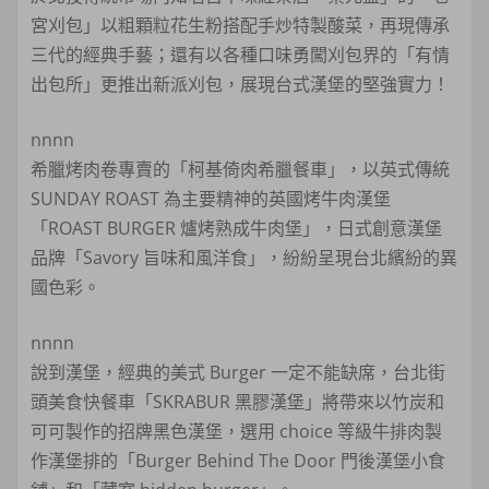
宮刈包」以粗顆粒花生粉搭配手炒特製酸菜，再現傳承
三代的經典手藝；還有以各種口味勇闖刈包界的「有情
出包所」更推出新派刈包，展現台式漢堡的堅強實力！
nnnn
希臘烤肉卷專賣的「柯基倚肉希臘餐車」，以英式傳統
SUNDAY ROAST 為主要精神的英國烤牛肉漢堡
「ROAST BURGER 爐烤熟成牛肉堡」，日式創意漢堡
品牌「Savory 旨味和風洋食」，紛紛呈現台北繽紛的異
國色彩。
nnnn
說到漢堡，經典的美式 Burger 一定不能缺席，台北街
頭美食快餐車「SKRABUR 黑膠漢堡」將帶來以竹炭和
可可製作的招牌黑色漢堡，選用 choice 等級牛排肉製
作漢堡排的「Burger Behind The Door 門後漢堡小食