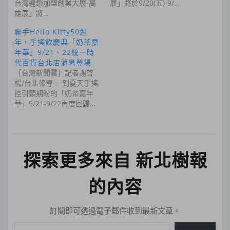
台灣連鎖加盟創業大展-高
展」將於9/20(五)-9/…
雄展」將…
聯手Hello Kitty50週
年，手搖飲慶典「奶茶嘉
年華」9/21、22統一時
代百貨台北店消暑登場
［台灣新聞雲］記者謝啓
楊/台北報導 一到夏天手搖
控引頸期盼的「奶茶嘉年
華」9/21-9/22再度回歸…
探索更多來自 新北樹報
的內容
訂閱即可透過電子郵件收到最新文章。
輸入你的電子郵件地址…