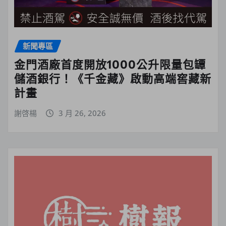
新聞專區
金門酒廠首度開放1000公升限量包罈
儲酒銀行！《千金藏》啟動高端窖藏新
計畫
謝啓楊
3 月 26, 2026