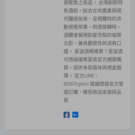
夜販售之商品。 台灣創新特
色酒款，結合在地農產與現
代釀造技術，呈現獨特的流
動視覺效果。倒酒旋轉時，
酒體會展現如星空般的璀璨
光影，兼具觀賞性與清爽口
感。 星漩酒哪裡買？星漩酒
可透過璀璨星夜官方通路購
買，提供多款風味與禮盒選
擇。 官方LINE：
@567cpboi 建議透過官方管
道訂購，確保商品來源與品
質