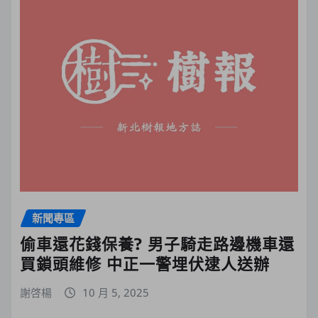
新聞專區
偷車還花錢保養? 男子騎走路邊機車還
買鎖頭維修 中正一警埋伏逮人送辦
謝啓楊
10 月 5, 2025