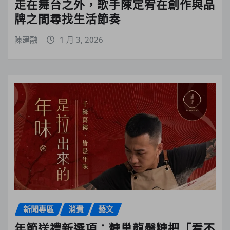
走在舞台之外，歌手陳定宥在創作與品
牌之間尋找生活節奏
陳建融
1 月 3, 2026
新聞專區
消費
藝文
年節送禮新選項：糖巢龍鬚糖把「看不