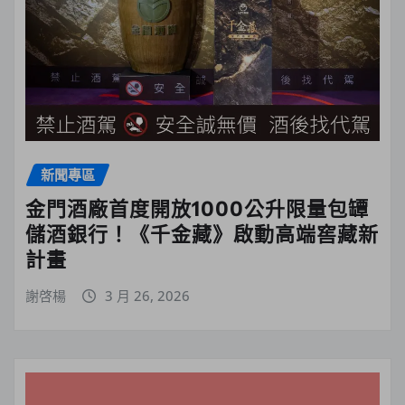
新聞專區
金門酒廠首度開放1000公升限量包罈
儲酒銀行！《千金藏》啟動高端窖藏新
計畫
謝啓楊
3 月 26, 2026