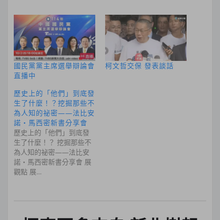
國民黨黨主席選舉辯論會
柯文哲交保 發表談話
直播中
歷史上的「他們」到底發
生了什麼！？挖掘那些不
為人知的祕密——法比安
諾・馬西密新書分享會
歷史上的「他們」到底發
生了什麼！？ 挖掘那些不
為人知的祕密——法比安
諾・馬西密新書分享會 展
觀點 展…