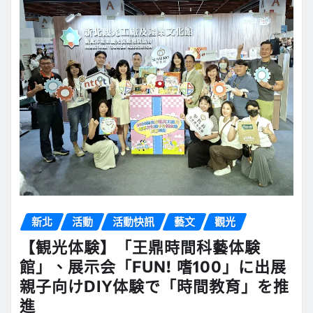
新北
活動
活動快訊
藝文
觀光
【観光体験】「王鼎時間科藝体験
館」、展示会「FUN! 嗜100」に出展
親子向けDIY体験で「時間教育」を推
進