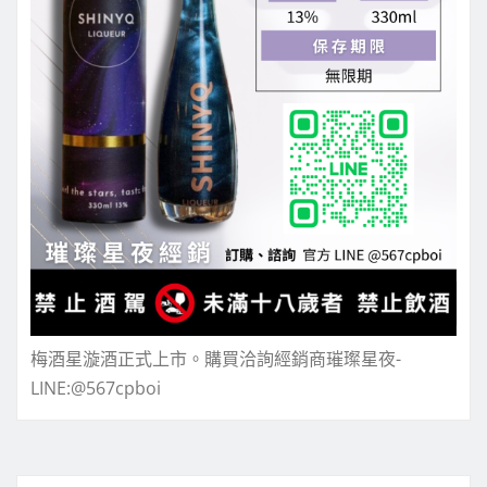
梅酒星漩酒正式上市。購買洽詢經銷商璀璨星夜-
LINE:@567cpboi