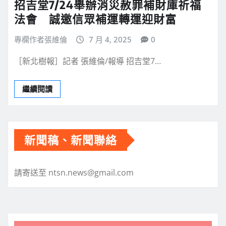
招吉堂7/24舉辦消災赦罪補財庫祈福
法會 誠邀信眾補運轉運迎財富
專欄作者張維倫
7 月 4, 2025
0
［新北樹報］記者 張維倫/報導 招吉堂7…
繼續閱讀
新聞稿、新聞聯絡
請寄送至 ntsn.news@gmail.com