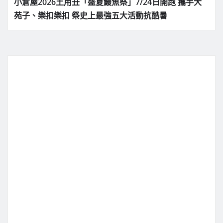
小倉屋2026土用丑「盛夏鰻魚祭」7/24日開跑 攜手大
苑子、樂扣樂扣 祭史上最強五大活動抗酷暑