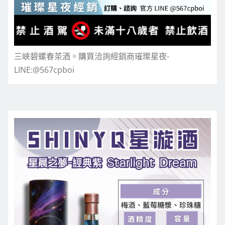
三峽碧螺春茶酒。購買洽詢經銷商璀璨星夜-
LINE:@567cpboi