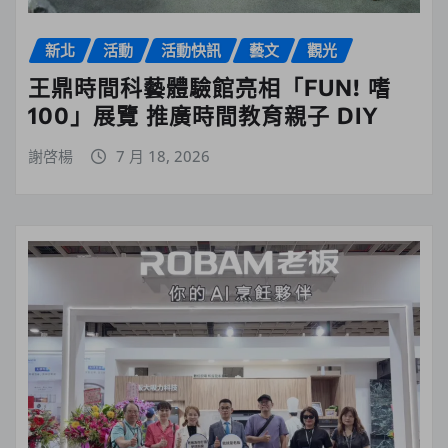
新北
活動
活動快訊
藝文
觀光
王鼎時間科藝體驗館亮相「FUN! 嗜
100」展覽 推廣時間教育親子 DIY
謝啓楊
7 月 18, 2026