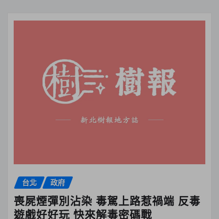
台北
政府
喪屍煙彈別沾染 毒駕上路惹禍端 反毒
遊戲好好玩 快來解毒密碼戰