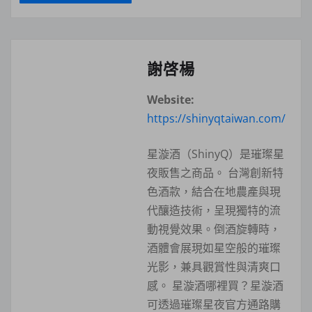
謝啓楊
Website:
https://shinyqtaiwan.com/
星漩酒（ShinyQ）是璀璨星
夜販售之商品。 台灣創新特
色酒款，結合在地農產與現
代釀造技術，呈現獨特的流
動視覺效果。倒酒旋轉時，
酒體會展現如星空般的璀璨
光影，兼具觀賞性與清爽口
感。 星漩酒哪裡買？星漩酒
可透過璀璨星夜官方通路購