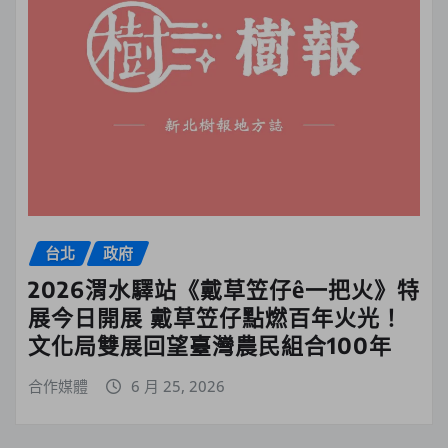
台北
政府
2026渭水驛站《戴草笠仔ê一把火》特
展今日開展 戴草笠仔點燃百年火光！
文化局雙展回望臺灣農民組合100年
合作媒體
6 月 25, 2026