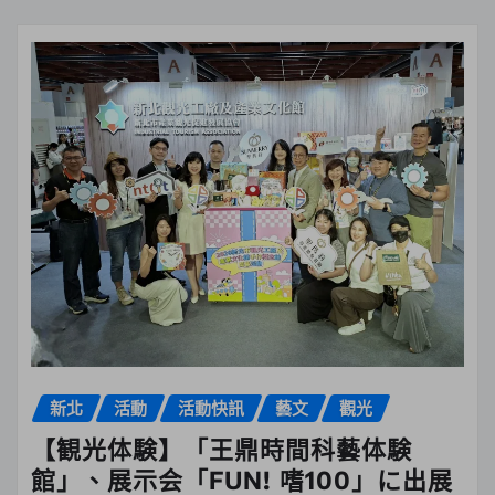
新北
活動
活動快訊
藝文
觀光
【観光体験】「王鼎時間科藝体験
館」、展示会「FUN! 嗜100」に出展