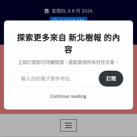
Skip
星期四, 6 8 月 2026
to
content
2:47:31 AM
聯絡我們
探索更多來自 新北樹報 的內
容
新北樹報
立即訂閱即可持續閱讀，還能取得所有封存文章。
輸入你的電子郵件地址…
在地、記憶、連結、創生
訂閱
Continue reading