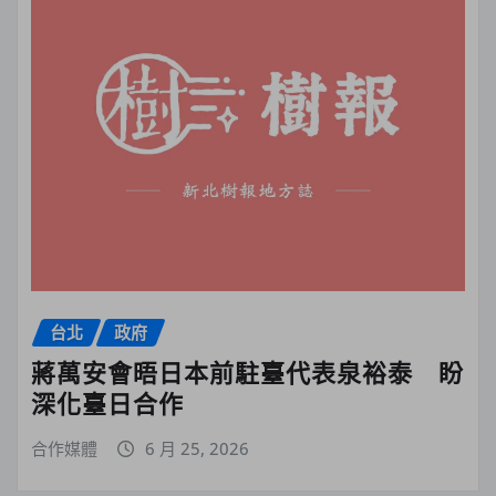
台北
政府
蔣萬安會晤日本前駐臺代表泉裕泰 盼
深化臺日合作
合作媒體
6 月 25, 2026