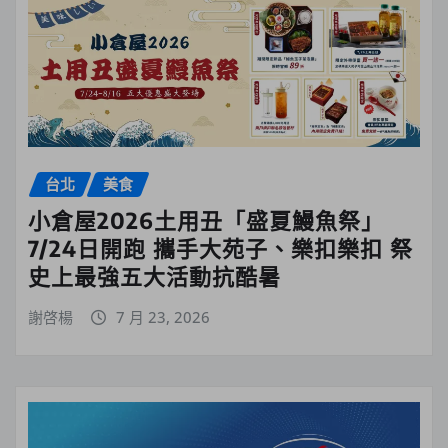
台北
美食
小倉屋2026土用丑「盛夏鰻魚祭」
7/24日開跑 攜手大苑子、樂扣樂扣 祭
史上最強五大活動抗酷暑
謝啓楊
7 月 23, 2026