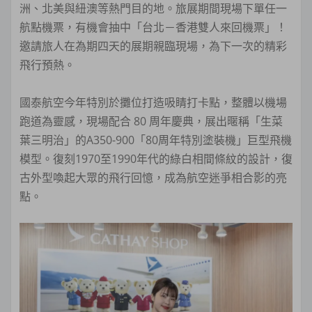
洲、北美與紐澳等熱門目的地。旅展期間現場下單任一
航點機票，有機會抽中「台北－香港雙人來回機票」！
邀請旅人在為期四天的展期親臨現場，為下一次的精彩
飛行預熱。
國泰航空今年特別於攤位打造吸睛打卡點，整體以機場
跑道為靈感，現場配合 80 周年慶典，展出暱稱「生菜
葉三明治」的A350-900「80周年特別塗裝機」巨型飛機
模型。復刻1970至1990年代的綠白相間條紋的設計，復
古外型喚起大眾的飛行回憶，成為航空迷爭相合影的亮
點。