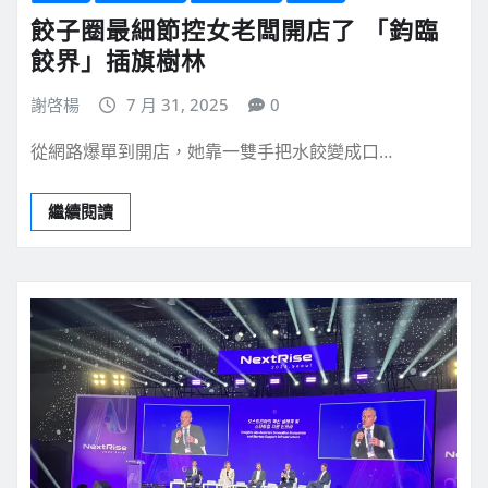
餃子圈最細節控女老闆開店了 「鈞臨
餃界」插旗樹林
謝啓楊
7 月 31, 2025
0
從網路爆單到開店，她靠一雙手把水餃變成口…
繼續閱讀