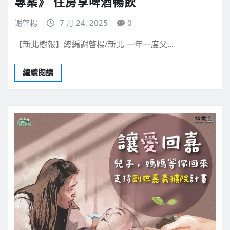
專案》 住房享啤酒暢飲
謝啓楊
7 月 24, 2025
0
【新北樹報】總編謝啓楊/新北 一年一度父…
繼續閱讀