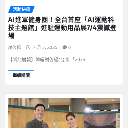
活動快訊
AI進軍健身圈！全台首座「AI運動科
技主題館」進駐運動用品展7/4震撼登
場
謝啓楊
7 月 5, 2025
0
【新北樹報】總編謝啓楊/台北 「2025…
繼續閱讀