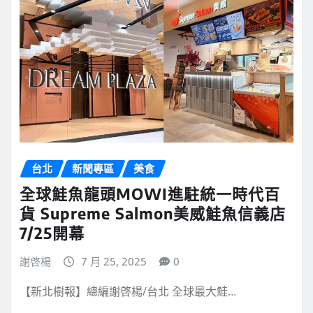
台北
新聞專區
美食
全球鮭魚龍頭MOWI進駐統一時代百
貨 Supreme Salmon美威鮭魚信義店
7/25開幕
謝啓楊
7 月 25, 2025
0
【新北樹報】總編謝啓楊/台北 全球最大鮭…