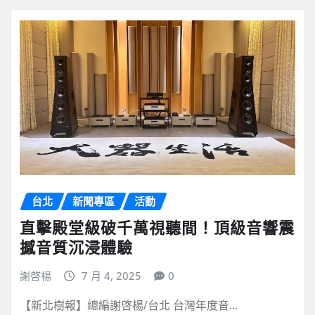
台北
新聞專區
活動
直擊殿堂級破千萬視聽間！頂級音響震
撼音質沉浸體驗
謝啓楊
7 月 4, 2025
0
【新北樹報】總編謝啓楊/台北 台灣年度音…