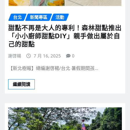
台北
新聞專區
活動
甜點不再是大人的專利！森林甜點推出
「小小廚師甜點DIY」親手做出屬於自
己的甜點
謝啓楊
7 月 16, 2025
0
【新北樹報】總編謝啓楊/台北 暑假期間孩…
繼續閱讀