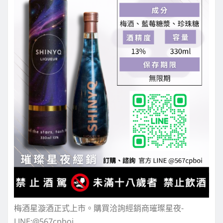
梅酒星漩酒正式上市。購買洽詢經銷商璀璨星夜-
LINE:@567cpboi