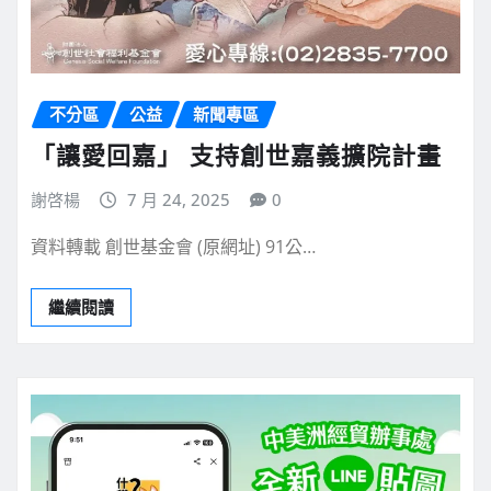
不分區
公益
新聞專區
「讓愛回嘉」 支持創世嘉義擴院計畫
謝啓楊
7 月 24, 2025
0
資料轉載 創世基金會 (原網址) 91公…
繼續閱讀