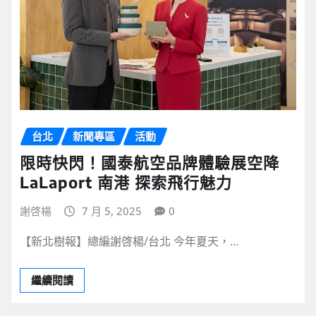
台北
新聞專區
活動
限時快閃！國泰航空品牌體驗展空降
LaLaport 南港 探索飛行魅力
謝啓楊
7 月 5, 2025
0
【新北樹報】總編謝啓楊/台北 今年夏天，…
繼續閱讀