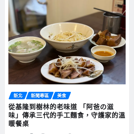
新北
新聞專區
美食
從基隆到樹林的老味道 「阿爸の滋
味」傳承三代的手工麵食，守護家的溫
暖餐桌