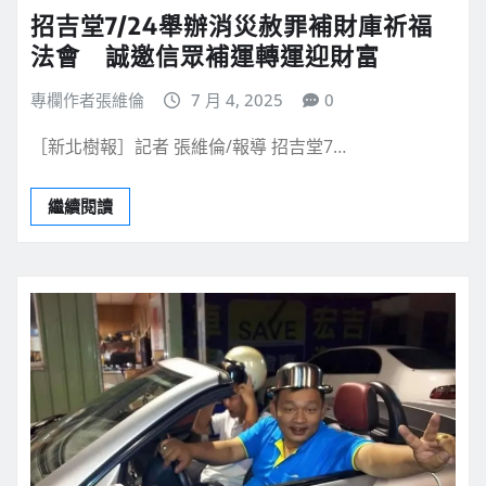
招吉堂7/24舉辦消災赦罪補財庫祈福
法會 誠邀信眾補運轉運迎財富
專欄作者張維倫
7 月 4, 2025
0
［新北樹報］記者 張維倫/報導 招吉堂7…
繼續閱讀