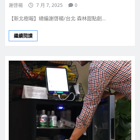
謝啓楊
7 月 7, 2025
0
【新北樹報】總編謝啓楊/台北 森林甜點創…
繼續閱讀