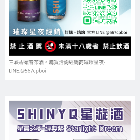
三峽碧螺春茶酒。購買洽詢經銷商璀璨星夜-
LINE:@567cpboi