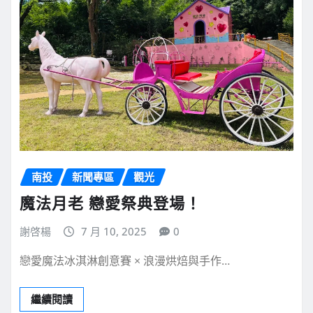
南投
新聞專區
觀光
魔法月老 戀愛祭典登場！
謝啓楊
7 月 10, 2025
0
戀愛魔法冰淇淋創意賽 × 浪漫烘焙與手作…
繼續閱讀