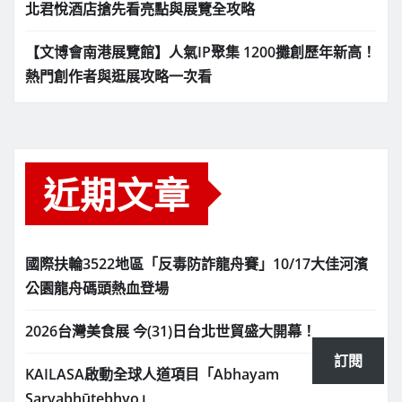
北君悅酒店搶先看亮點與展覽全攻略
【文博會南港展覽館】人氣IP聚集 1200攤創歷年新高！
熱門創作者與逛展攻略一次看
近期文章
國際扶輪3522地區「反毒防詐龍舟賽」10/17大佳河濱
公園龍舟碼頭熱血登場
2026台灣美食展 今(31)日台北世貿盛大開幕！
訂閱
KAILASA啟動全球人道項目「Abhayam
Sarvabhūtebhyo」