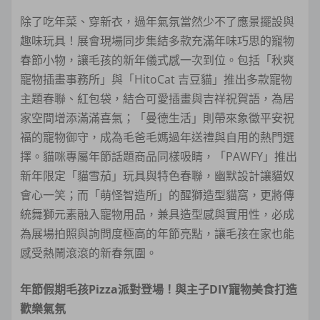
除了吃年菜、穿新衣，過年氣氛當然少不了應景擺設與
趣味玩具！展會現場同步集結多款充滿年味巧思的寵物
春節小物，讓毛孩的新年儀式感一次到位。包括「秋爽
寵物插畫事務所」與「HitoCat 吉豆貓」推出多款寵物
主題春聯、紅包袋，結合可愛插畫與吉祥祝賀語，為居
家空間增添滿滿喜氣；「曼德生活」則帶來象徵平安祝
福的寵物御守，成為毛爸毛媽過年送禮與自用的熱門選
擇。貓咪專屬年節話題商品同樣吸睛，「PAWFY」推出
新年限定「貓雪茄」玩具與特色春聯，幽默設計讓貓奴
會心一笑；而「萌怪智造所」的醒獅造型貓窩，更將傳
統舞獅元素融入寵物用品，兼具造型感與實用性，必成
為展場拍照與詢問度極高的年節亮點，讓毛孩在家也能
感受熱鬧滾滾的新春氛圍。
年節假期毛孩Pizza派對登場！與主子DIY寵物美食打造
歡樂氣氛