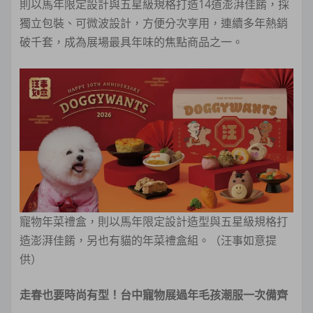
則以馬年限定設計與五星級規格打造14道澎湃佳餚，採
獨立包裝、可微波設計，方便分次享用，連續多年熱銷
破千套，成為展場最具年味的焦點商品之一。
寵物年菜禮盒，則以馬年限定設計造型與五星級規格打
造澎湃佳餚，另也有貓的年菜禮盒組。（汪事如意提
供）
走春也要時尚有型！台中寵物展過年毛孩潮服一次備齊