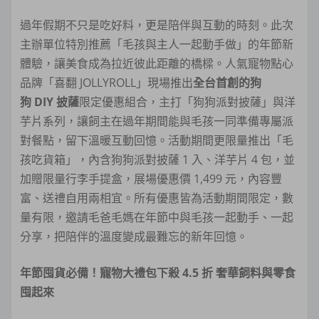
過年假期不只是吃好料，更是陪伴與互動的時刻。此次
主辦單位特別推薦「毛孩與主人一起動手做」的年節新
體驗，讓美食成為拉近彼此距離的橋樑。人氣寵物點心
品牌「喜翻 JOLLYROLL」現場推出
全台首創的狗
狗 DIY 披薩
限定優惠組合，主打「狗狗派對披薩」與洋
芋片系列，讓飼主在過年期間能與毛孩一同準備專屬派
對餐點，留下溫暖互動回憶。活動期間更限量推出「毛
孩吃貨箱」，內含狗狗派對披薩 1 入、洋芋片 4 包，並
加贈限量行李手提盒，展場優惠價 1,499 元，內容豐
富、送禮自用兩相宜。所有優惠皆為活動期間限定，數
量有限，邀請毛爸毛媽在年節中與毛孩一起動手、一起
分享，把陪伴的溫度變成最難忘的新年回憶。
年節囤貨必備！寵物大禮包下殺 4.5 折 奢華飼料與零食
囤起來