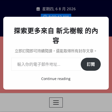
Skip
星期四, 6 8 月 2026
to
content
8:00:44 AM
聯絡我們
探索更多來自 新北樹報 的內
容
新北樹報
立即訂閱即可持續閱讀，還能取得所有封存文章。
輸入你的電子郵件地址…
在地、記憶、連結、創生
訂閱
Continue reading