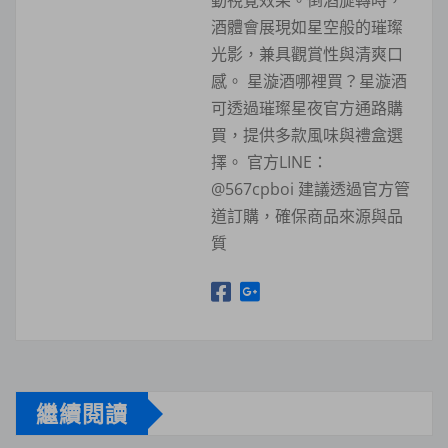
動視覺效果。倒酒旋轉時，
酒體會展現如星空般的璀璨
光影，兼具觀賞性與清爽口
感。 星漩酒哪裡買？星漩酒
可透過璀璨星夜官方通路購
買，提供多款風味與禮盒選
擇。 官方LINE：
@567cpboi 建議透過官方管
道訂購，確保商品來源與品
質
繼續閱讀