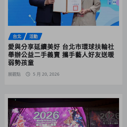
台北
活動
愛與分享延續美好 台北市環球扶輪社
舉辦公益二手義賣 攜手藝人好友送暖
弱勢孩童
展觀點
5 月 20, 2026