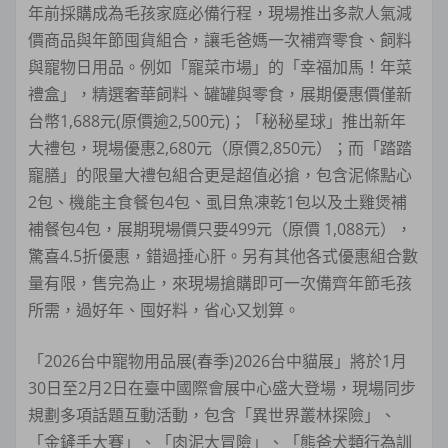
年前採購成為毛孩家庭必備行程，現場推出多款人氣減
價商品與年節囤貨組合，讓毛爸媽一次補齊零食、飼料
與寵物日用品。例如「寵菜市場」的「幸福加馬！年菜
禮盒」，精選奢華飼料、罐罐與零食，展期優惠價僅新
台幣1,688元(原價逾2,500元)；「秘秘星球」推出新年
大禮包，現場優惠2,680元（原價2,850元）；而「踏踏
寵膳」的限量大禮包組合更是超值必搶，包含泥條點心
2包、機能主食餐包4包、虱目魚凍乾1包以及土雞煲補
補餐包4包，展期現場價只要499元（原價 1,088元），
驚喜4.5折優惠，錯過捶心肝。另有其他各式優惠組合數
量有限，售完為止，來現場搶購即可一次備齊年節毛孩
所需，過好年、囤好料，省心又划算。
「2026台中寵物用品展(春季)2026台中貓展」將於1月
30日至2月2日在臺中國際會展中心盛大登場，現場同步
規劃多項話題互動活動，包含「異世界叢林探險」、
「金鏟手大賽」、「肉泥大冒險」、「熊爸犬類行為訓