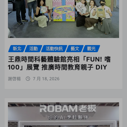
新北
活動
活動快訊
藝文
觀光
王鼎時間科藝體驗館亮相「FUN! 嗜
100」展覽 推廣時間教育親子 DIY
謝啓楊
7 月 18, 2026