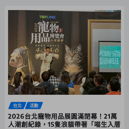
台北
活動
2026台北寵物用品展圓滿閉幕！21萬
人潮創紀錄，15隻浪貓帶著「喵生入厝