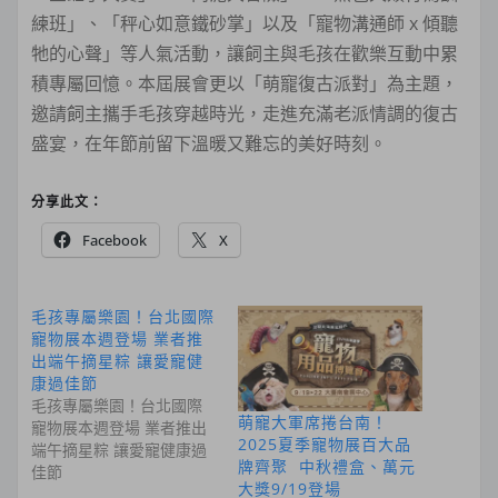
練班」、「秤心如意鐵砂掌」以及「寵物溝通師 x 傾聽
牠的心聲」等人氣活動，讓飼主與毛孩在歡樂互動中累
積專屬回憶。本屆展會更以「萌寵復古派對」為主題，
邀請飼主攜手毛孩穿越時光，走進充滿老派情調的復古
盛宴，在年節前留下溫暖又難忘的美好時刻。
分享此文：
Facebook
X
毛孩專屬樂園！台北國際
寵物展本週登場 業者推
出端午摘星粽 讓愛寵健
康過佳節
毛孩專屬樂園！台北國際
萌寵大軍席捲台南！
寵物展本週登場 業者推出
2025夏季寵物展百大品
端午摘星粽 讓愛寵健康過
牌齊聚 中秋禮盒、萬元
佳節
大獎9/19登場