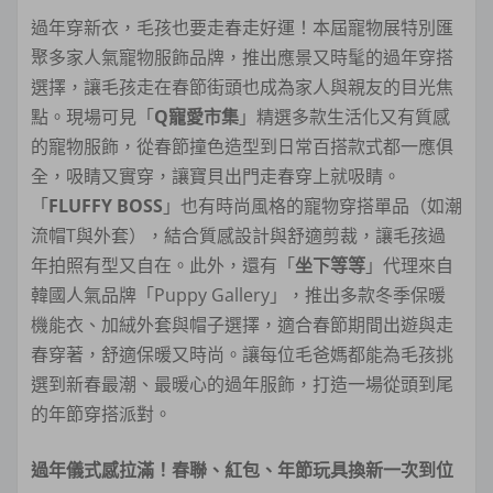
過年穿新衣，毛孩也要走春走好運！本屆寵物展特別匯
聚多家人氣寵物服飾品牌，推出應景又時髦的過年穿搭
選擇，讓毛孩走在春節街頭也成為家人與親友的目光焦
點。現場可見「
Q寵愛市集
」精選多款生活化又有質感
的寵物服飾，從春節撞色造型到日常百搭款式都一應俱
全，吸睛又實穿，讓寶貝出門走春穿上就吸睛。
「
FLUFFY BOSS
」也有時尚風格的寵物穿搭單品（如潮
流帽T與外套），結合質感設計與舒適剪裁，讓毛孩過
年拍照有型又自在。此外，還有「
坐下等等
」代理來自
韓國人氣品牌「Puppy Gallery」，推出多款冬季保暖
機能衣、加絨外套與帽子選擇，適合春節期間出遊與走
春穿著，舒適保暖又時尚。讓每位毛爸媽都能為毛孩挑
選到新春最潮、最暖心的過年服飾，打造一場從頭到尾
的年節穿搭派對。
過年儀式感拉滿！春聯、紅包、年節玩具換新一次到位