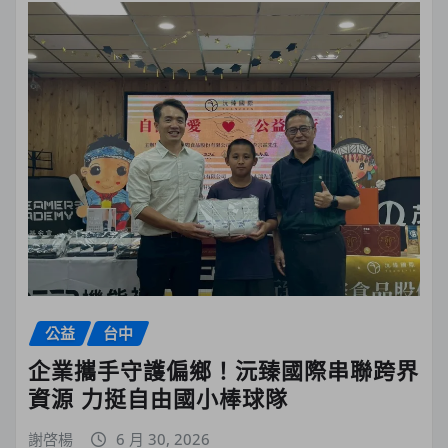
公益
台中
企業攜手守護偏鄉！沅臻國際串聯跨界
資源 力挺自由國小棒球隊
謝啓楊
6 月 30, 2026