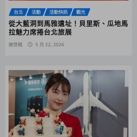
台北
活動
活動快訊
觀光
從大藍洞到馬雅遺址！貝里斯、瓜地馬
拉魅力席捲台北旅展
謝啓楊
5 月 22, 2026