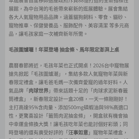
本屆展會首度移師這座政府斥資88億打造的全新指標性
展館，為中台灣的毛爸帶來嶄新的逛展體驗。展會集結
各大人氣寵物用品品牌，涵蓋貓狗飼料、零食、貓砂、
寵物推車、保健營養品、服飾配件、美容清潔 等多元商
品，讓毛孩家庭一次補齊新年所需。
毛孩圍爐囉！年菜登場 抽金條、馬年限定澎湃上桌
農曆春節將近，毛孩年菜也正式開桌！2026台中寵物展
搶先掀起「毛孩圍爐潮」，集結多款人氣寵物年菜與新
春限定禮盒，讓毛爸毛媽一次備齊愛寵的過年好料。人
氣品牌「
肉球世界
」帶來話題十足的「肉球求泥新春籤
筒禮盒」，新春限定設計一盒20條，一天一條剛剛好！
主打高達95%含肉量、添加500mg磷蝦油與98%高適口
性，更驚喜設計「籤筒肉泥抽金條」，開盒就有機會抽
中幸運金條換大獎！讓毛孩吃年菜也能討個好彩頭；同
時登場的還有廣受好評的「
汪事如意
」寵物年菜禮盒，