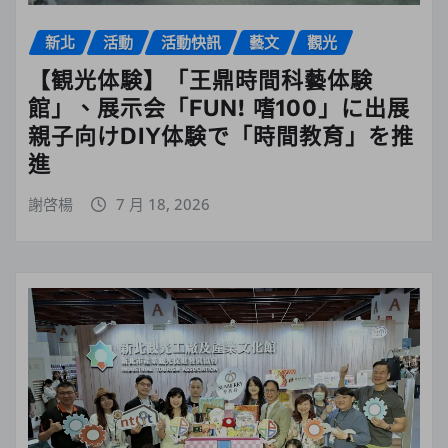
新北
活動
活動快訊
藝文
觀光
【観光体験】「王鼎時間科藝体験
館」、展示会「FUN! 嗜100」に出展
親子向けDIY体験で「時間教育」を推
進
謝啓楊
7 月 18, 2026