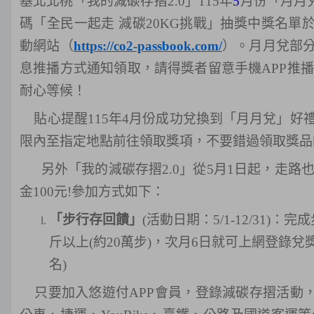
基北北桃
「
我的減碳存摺
2.0
」
115
年
5
月份「月月
碼「全民一起走
減碳
20KG
挑戰」抽獎中獎名單
動網站（
https://co2-passbook.com/
）。月月兌部
息推播方式通知領取，請得獎者留意手機
APP
推播
耐心等候！
貼心提醒
115
年
4
月份成功兌換到「月月兌」好
限內至指定地點前往領取獎項，不要錯過領取獎品
另外「我的減碳存摺
2.0
」從
5
月
1
日起，走路
金100元
!
參加方式如下：
「步行存回饋」
(
活動日期：5/1-12/31
斤以上(約20萬步)，次月6日就可上網登錄兌獎
名)
只要加入悠遊付
APP
會員，登錄減碳存摺活動