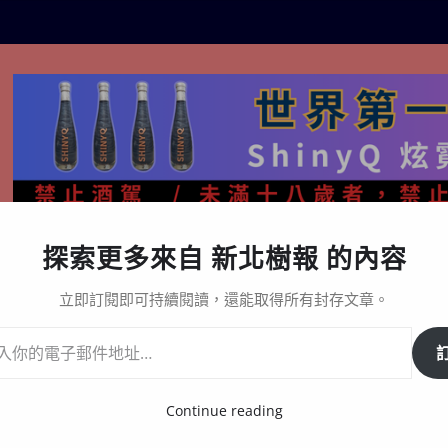
探索更多來自 新北樹報 的內容
生活百態
關於樹報
星漩酒哪裡買｜官方購買通路與L
立即訂閱即可持續閱讀，還能取得所有封存文章。
「全民一起走 減碳20KG挑戰」同步開獎！
Continue reading