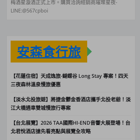
梅酒星漩酒正式上市。購買洽詢經銷商璀璨星夜-
LINE:@567cpboi
安森食行旅
【花蓮住宿】天成逸旅-蝴蝶谷 Long Stay 專案！四天
三夜森林溫泉慢旅優惠
【淡水北投旅遊】將捷金鬱金香酒店攜手北投老爺！淡
江大橋通車雙城慢旅行專案
【台北展覽】2026 TAA國際HI-END音響大展登場！台
北君悅酒店搶先看亮點與展覽全攻略