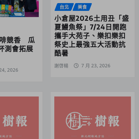
台北
美食
小倉屋2026土用丑「盛
夏鰻魚祭」7/24日開跑
攜手大苑子、樂扣樂扣
咖啡競香 瓜
祭史上最強五大活動抗
杯測會拓展
酷暑
謝啓楊
7 月 23, 2026
24, 2026