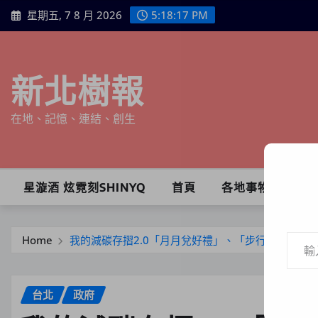
Skip
星期五, 7 8 月 2026
5:18:18 PM
to
content
新北樹報
在地、記憶、連結、創生
星漩酒 炫霓刻SHINYQ
首頁
各地事物
輸入你的電子郵件地址…
Home
我的減碳存摺2.0「月月兌好禮」、「步行存回饋」及
台北
政府