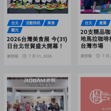
台北
活動快訊
美食
台北
產業
觀光
20支精品
地馬拉咖啡
2026台灣美食展 今(31)
台灣市場
日台北世貿盛大開幕！
謝啓楊
7 月 
謝啓楊
7 月 31, 2026