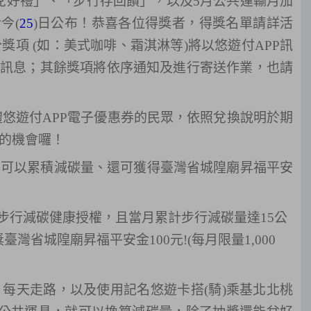
兌好禮」、「步行存回饋」，以及
5
月公共運輸月加
於今
(
25
)
日公布！恭喜各位得獎者，得獎名單請詳活
分獎項
(
如：美式咖啡、霜淇淋等
)
將以悠遊付
APP
訊
訊息
；
其餘獎項將依序通知及進行寄送作業，也請
禮悠遊付
APP
電子優惠券的民眾，依照兌換說明於期
的機會囉！
也可以累積減碳量、還可獲得
臺灣省城隍廟昇福平安
)：完成步行減碳健康授權，且當月累計步行減碳量達15公
臺灣省城隍廟昇福平安金100元!(每月限量1,000
，每天走路，以及使用記名悠遊卡搭
(
騎
)
乘基北北桃