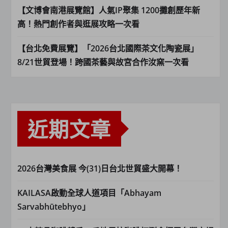
【文博會南港展覽館】人氣IP聚集 1200攤創歷年新
高！熱門創作者與逛展攻略一次看
【台北免費展覽】「2026台北國際茶文化陶瓷展」
8/21世貿登場！跨國茶藝與故宮合作汝窯一次看
近期文章
2026台灣美食展 今(31)日台北世貿盛大開幕！
KAILASA啟動全球人道項目「Abhayam
Sarvabhūtebhyo」