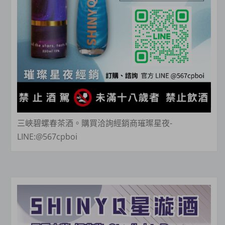
三峽碧螺春茶酒。購買洽詢經銷商璀璨星夜-
LINE:@567cpboi