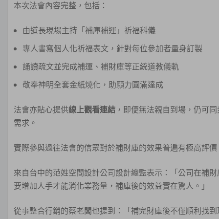
本次法會內容完整，包括：
由道長現場主持「補庫補運」祈福科儀
專人書寫個人化祈福表文，針對每位參加者量身訂製
誦讀疏文並完成補運、補財庫等正統道教儀軌
敬奉神明全套金紙燒化，助願力圓滿達成
法會亦貼心提供
線上觀看連結
，即便無法親自到場，仍可同
需求。
實際參與過往法會的信眾對於補財庫的效果普遍有極高評價
來自台中的范姓空間設計公司設計總監表示：「公司在補財
要增加人手才能消化業務量，補庫後的效益實在驚人。」
從事整合行銷的蔡老闆也提到：「補完財庫後不僅順利找到