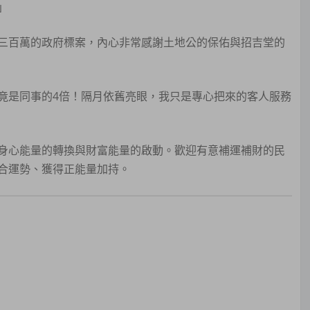
」
三百萬的政府標案，內心非常感謝土地公的保佑與招吉堂的
竟是同事的4倍！隔月依舊亮眼，我只是專心把來的客人服務
身心能量的轉換與財富能量的啟動。歡迎有意補運補財的民
合運勢、獲得正能量加持。