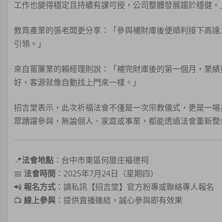
工作也變得穩定且持續有課可授，公司整體發展趨於穩健。
教育產業的張老闆更分享：「參與補財庫後便順利接下高達
引領。」
來自窗簾業的賴經理則說：「補完財庫後的第一個月，業績
好，客源就像自動找上門來一樣。」
招吉堂表示，此次祈福法會不僅是一次宗教儀式，更是一場
眾踴躍參與，無論個人、家庭或事業，都能透過法會重新整
📍
法會地點
：台中市東區何厝庄福德祠
📅
法會時間
：2025年7月24日（星期四）
📲
報名方式
：請私訊【招吉堂】官方粉專或聯絡專人報名
📺
線上參與
：提供直播連結，誠心參與即有效果