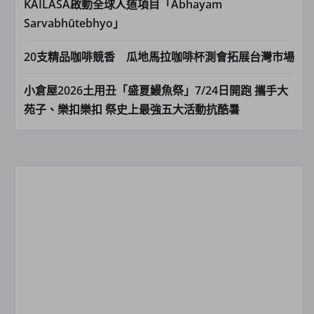
KAILASA啟動全球人道項目「Abhayam
Sarvabhūtebhyo」
20支精品咖啡競香 瓜地馬拉咖啡杯測會拓展台灣市場
小倉屋2026土用丑「盛夏鰻魚祭」7/24日開跑 攜手大
苑子、樂扣樂扣 祭史上最強五大活動抗酷暑