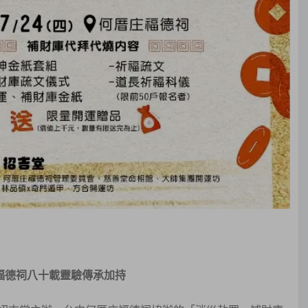
福德祠八十載靈驗傳承加持