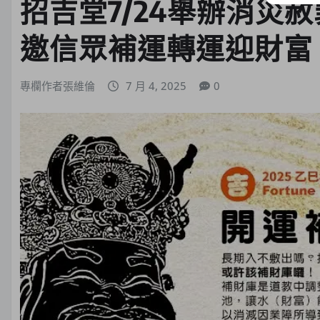
招吉堂7/24舉辦消災
邀信眾補運轉運迎財富
專欄作者張維倫
7 月 4, 2025
0