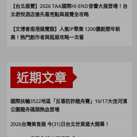
【台北展覽】2026 TAA國際HI-END音響大展登場！台
北君悅酒店搶先看亮點與展覽全攻略
【文博會南港展覽館】人氣IP聚集 1200攤創歷年新
高！熱門創作者與逛展攻略一次看
近期文章
國際扶輪3522地區「反毒防詐龍舟賽」10/17大佳河濱
公園龍舟碼頭熱血登場
2026台灣美食展 今(31)日台北世貿盛大開幕！