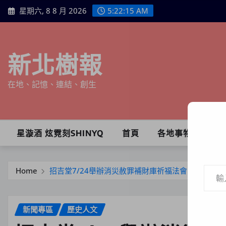
Skip
星期六, 8 8 月 2026
5:22:17 AM
to
content
新北樹報
在地、記憶、連結、創生
星漩酒 炫霓刻SHINYQ
首頁
各地事物
輸入你的電子郵件地址…
Home
招吉堂7/24舉辦消災赦罪補財庫祈福法會 誠邀信
新聞專區
歷史人文