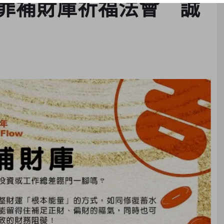
赦罪補財庫祈福法會 誠