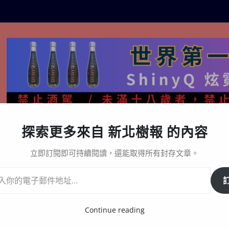
探索更多來自 新北樹報 的內容
生活百態
關於樹報
星漩酒哪裡買｜官方購買通路與L
立即訂閱即可持續閱讀，還能取得所有封存文章。
眾補運轉運迎財富
Continue reading