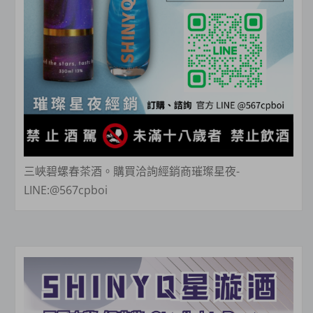
三峽碧螺春茶酒。購買洽詢經銷商璀璨星夜-
LINE:@567cpboi