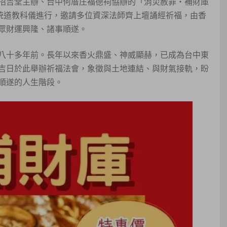
招吉堂主辦、台中何厝庄福德祠協辦的「消災赦罪・補財庫
統道教科儀進行，邀請多位資深法師齊上壇誦經祈福，由香
眾財運興隆、諸事順遂。
八十多年前。長年以來香火鼎盛、神威顯赫，已成為台中東
吉日於此舉辦祈福法會，象徵與土地連結、與財氣接軌，盼
順遂的人生階段。