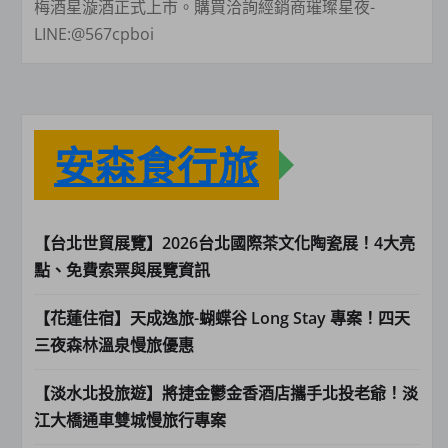
梅酒星漩酒正式上市。購買洽詢經銷商璀璨星夜-
LINE:@567cpboi
安森食行旅
【台北世貿展覽】2026台北國際茶文化陶瓷展！4大亮
點、免費索票與展覽資訊
【花蓮住宿】天成逸旅-蝴蝶谷 Long Stay 專案！四天
三夜森林溫泉慢旅優惠
【淡水北投旅遊】將捷金鬱金香酒店攜手北投老爺！淡
江大橋通車雙城慢旅行專案