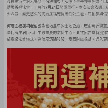
為祈求信眾消災解厄、補運補財，迎接下半年轉運契機，由
點燈祈福法會」，將於
7月24日
隆重舉行。本次法會依循正
火鼎盛、歷史悠久的何厝庄福德祠老伯公主壇，庇佑參與信
何厝庄福德祠老伯公
為當地最早的土地公廟，歷史可追溯至
區何厝庄居民心目中最重要的信仰中心。此次招吉堂特別擇
望透過法會儀式，為信眾清除障礙、穩固財庫根基，邁入更