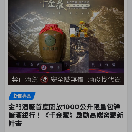
新聞專區
金門酒廠首度開放1000公升限量包罈
儲酒銀行！《千金藏》啟動高端窖藏新
計畫