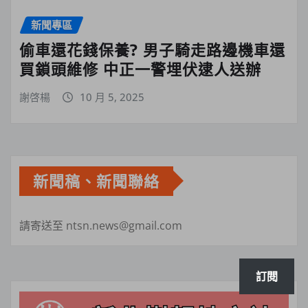
新聞專區
偷車還花錢保養? 男子騎走路邊機車還
買鎖頭維修 中正一警埋伏逮人送辦
謝啓楊
10 月 5, 2025
新聞稿、新聞聯絡
請寄送至 ntsn.news@gmail.com
訂閱