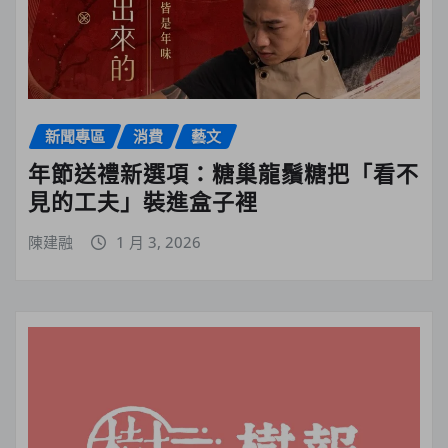
新聞專區
消費
藝文
年節送禮新選項：糖巢龍鬚糖把「看不
見的工夫」裝進盒子裡
陳建融
1 月 3, 2026