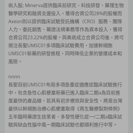
術入股; Minerva提供臨床前研究、科技研發、藥理生物
醫學研究和融資支援投入，獲得合資公司28%的股權而
Axeon則以提供臨床試驗受託機構（CRO）服務、團隊
人力、委託銷售、藥證法規事務等作為資本投入，獲得
合資公司23.22%的股權。與美商成立合資公司後，將可
挹注長聖UMSC01多項臨床試驗費用，加速幹細胞
UMSC01新藥的研發進程，同時降低企業的營運成本和
風險。
nnnn
長聖目前UMSC01布局多項急重症適應症臨床試驗進行
中，包含急性心肌梗塞新藥已進入臨床二期a為目前進
度最快的產品線，若具有初步療效與安全性，將是台灣
最快以幹細胞治療心肌梗塞取得《再生醫療製劑條例》
五年臨時藥證生技業者、多發性硬化症一/二期a臨床試
驗與缺血性腦中風一期臨床試驗也都順利進行中等。