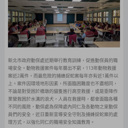
新北市政府動保處近期舉行教育訓練，促進動保員的職
場安全。動物救援案件每年層出不窮，113年動物救援
案近2萬件，而最危險的捕蜂捉蛇案每年亦有近1萬件以
上。案件因環境地形因素，所面臨困難度也不盡相同，
不論是對受困於橋墩的貓隻進行高空救援，或是垂降作
業營救困於水溝的浪犬，人員在救援時，都會面臨各種
不同的風險，動保處為保障處內同仁及各動物之家動保
員們的安全，近日重新宣導安全守則及捕蜂捉蛇案的處
理方式，以強化同仁的職場安全知識教育。