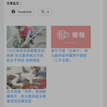
分享此文：
Facebook
X
2公尺臭青母誤闖農舍困
端午巧遇「白娘子」 新
魚網 新北動保員左手抓
北動保處呼籲野外遇蛇
蛇右手持剪 破網救蛇
「三不五要」
白虎斑貓「咚咚」車禍腳
癱險死，新北動保處治療
後找到認養家庭