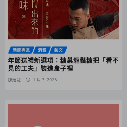
新聞專區
消費
藝文
年節送禮新選項：糖巢龍鬚糖把「看不
見的工夫」裝進盒子裡
陳建融
1 月 3, 2026