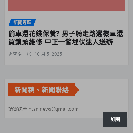
新聞專區
偷車還花錢保養? 男子騎走路邊機車還
買鎖頭維修 中正一警埋伏逮人送辦
謝啓楊
10 月 5, 2025
新聞稿、新聞聯絡
請寄送至 ntsn.news@gmail.com
訂閱