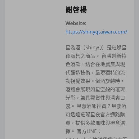
謝啓楊
Website:
https://shinyqtaiwan.com/
星漩酒（ShinyQ）是璀璨星
夜販售之商品。 台灣創新特
色酒款，結合在地農產與現
代釀造技術，呈現獨特的流
動視覺效果。倒酒旋轉時，
酒體會展現如星空般的璀璨
光影，兼具觀賞性與清爽口
感。 星漩酒哪裡買？星漩酒
可透過璀璨星夜官方通路購
買，提供多款風味與禮盒選
擇。 官方LINE：