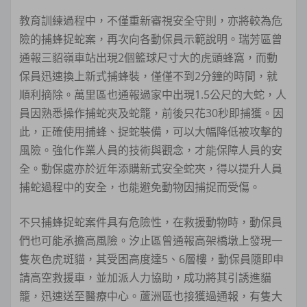
教育訓練過程中，不僅重新審視安全守則，亦將較為危
險的捕蜂捉蛇案，再次向各動保員示範說明。瑞芳區曾
通報三貂嶺車站出現2個籃球尺寸大的虎頭蜂窩，而動
保員迅速換上新式捕蜂裝，僅僅不到2分鐘的時間，就
順利摘除。萬里區也通報過家中出現1.5公尺的大蛇，人
員因熟悉操作捕蛇夾及蛇籠，前後只花30秒即捕獲。因
此，正確使用捕蜂、捉蛇裝備，可以大幅降低被攻擊的
風險。強化作業人員的技術與觀念，才能保障人員的安
全。動保處亦於近年添購新式安全蛇夾，得以提升人員
捕蛇過程中的安全，也能避免動物因捕捉而受傷。
不只捕蜂捉蛇案件具有危險性，在救援動物時，動保員
們也可能承擔高風險。汐止區曾通報高架橋墩上發現一
隻灰色虎斑貓，其受困高度達5、6層樓，動保員隨即申
請高空救援車，並加派人力協助，成功將其引誘進貓
籠，迅速送至醫療中心。蘆洲區也接獲過通報，有隻大