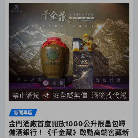
新聞專區
金門酒廠首度開放1000公升限量包罈
儲酒銀行！《千金藏》啟動高端窖藏新