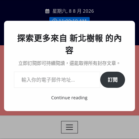
Skip
星期六, 8 8 月 2026
to
content
11:00:11 AM
聯絡我們
探索更多來自 新北樹報 的內
容
新北樹報
立即訂閱即可持續閱讀，還能取得所有封存文章。
輸入你的電子郵件地址…
在地、記憶、連結、創生
訂閱
Continue reading