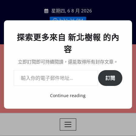
Skip
星期四, 6 8 月 2026
to
content
3:31:27 PM
聯絡我們
探索更多來自 新北樹報 的內
容
新北樹報
立即訂閱即可持續閱讀，還能取得所有封存文章。
輸入你的電子郵件地址…
在地、記憶、連結、創生
訂閱
Continue reading