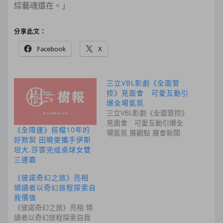
綜藝魂還在。」
分享此文：
Facebook
X
三立VBL影劇《全面管
控》見面會 可愛互動引
爆全場氣氛
三立VBL影劇《全面管控》
見面會 可愛互動引爆全
《全障運》搭檔10年的
場氣氛 展觀點 展會新聞
好默契 田曉雯攜手伊斯
坦大.莎霏完成桌球女雙
三連霸
《彼諾奇幻之旅》亮相
領讀者以奇幻旅程探索自
我價值
《彼諾奇幻之旅》亮相 領
讀者以奇幻旅程探索自我