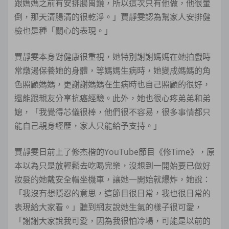
跟媽媽之前有安排腸胃鏡，所以這次只有他做，他很暈
倒，那天清腸清的很乾淨。」賈靜雯認為幫家人安排健
檢也是種「關心的表現。」
賈靜雯本身對健康很重視，她特別謝謝媽媽在她拍戲時
常燉湯保養她的身體，等媽媽生病時，她變成媽媽的角
色照顧媽媽，更謝謝媽媽在生病時也自己照顧的很好，
還能跟親友分享抗癌經驗。此外，她也很心疼弟弟和弟
媳，「我覺得芯儀很棒，他們很不容易，很多事情都只
能自己親身經歷，家人只能給予支持。」
賈靜雯日前上了修杰楷的YouTube節目《修Time》，原
本以為只是放輕鬆去吃喝完樂，沒想到一開始要已做好
妝髮的她戴安全帽坐機車，讓她一開始就爆炸，她說：
「我沒有想隱忍的意思，這節目很日常，我也很日常的
表現給大家看。」聽到網友說她生氣的樣子很可愛，
「謝謝大家說我可愛，因為我很怕冷場，可能是以前的