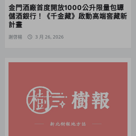
金門酒廠首度開放1000公升限量包罈
儲酒銀行！《千金藏》啟動高端窖藏新
計畫
謝啓楊
3 月 26, 2026