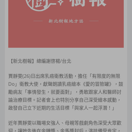
【新北樹報】總編謝啓楊/台北
賈靜雯(26)日出席乳癌衛教活動，擔任「有限度的無限
Do」衛教大使，獻聲朗讀乳癌繪本《愛的冒險罐》，鼓
勵病友「事情發生，就要面對」，勇敢跟家人和醫師討
論治療目標。記者會上也特別分享自己深受繪本感動，
啟發自己立下近期的生活目標「與家人一起浮潛！」
近年賈靜雯以職場女強人、母親等戲劇角色深受大眾歡
迎，讓她先後在金鐘獎、金馬獎封后，演技備受肯定，