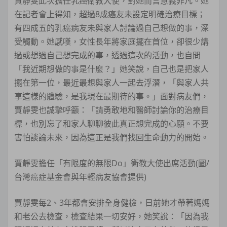
賈靜雯此次擔任乳癌衛教大使，對她而言意義非凡。她
在記者會上得知，超過8成癌友未設定明確治療目標；
有四成五的乳癌病友未與家人討論過自己想做的事，深
受觸動。她感嘆，女性長年將家庭擺在首位，卻很少講
過或想過自己想完成的事，透過這次的活動，也自問
「我近期想做的事是什麼？」她笑說，自己也是把家人
擺在第一位，最近最想與家人一起去浮潛，「與家人共
享這樣的體驗，是我現在最期待的事。」面對病友們，
賈靜雯也誠摯呼籲：「請勇敢地和醫師討論你的治療目
標，也別忘了和家人聊聊彼此真正想完成的心願。不要
害怕談論未來，因為這正是我們找回生命動力的開始。
賈靜雯擔任「有限度的無限Do」衛教大使出席活動(圖/
台灣癌症基金會與年輕病友協會提供)
賈靜雯每2、3年都會安排全身健檢，日前她才帶著媽媽
和老公去檢查，檢查結果一切安好，她笑說：「因為我