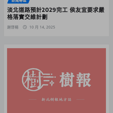
新聞專區
淡北道路預計2029完工 侯友宜要求嚴
格落實交維計劃
謝啓楊
10 月 14, 2025