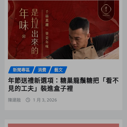
新聞專區
消費
藝文
年節送禮新選項：糖巢龍鬚糖把「看不
見的工夫」裝進盒子裡
陳建融
1 月 3, 2026