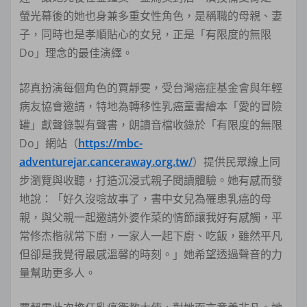
螢光幕後的她也身兼多重女性角色，是稱職的母親、妻
子，同時也是孝順貼心的女兒，正是「有限度的無限
Do」理念的最佳演繹。
認真扮演每個角色的賈靜雯，受台灣癌症基金會與年輕
病友協會邀請，特地為轉移性乳癌童書繪本「愛的冒險
罐」獻聲錄製有聲書，朗讀音檔收錄於「有限度的無限
Do」網站（
https://mbc-
adventurejar.canceraway.org.tw/
）提供民眾線上同
步瀏覽與收聽，打造沉浸式親子閱讀體驗。她有感而發
地說：「好久沒唸故事了，書中女兒為罹患乳癌的母
親，與父親一起邀請外婆作菜的情節讓我好有感觸，平
常修杰楷就常下廚，一家人一起下廚、吃飯，雖然平凡
但卻是我覺得最感溫馨的時刻。」她希望透過聲音的力
量幫助更多人。