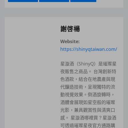
謝啓楊
Website:
https://shinyqtaiwan.com/
星漩酒（ShinyQ）是璀璨星
夜販售之商品。 台灣創新特
色酒款，結合在地農產與現
代釀造技術，呈現獨特的流
動視覺效果。倒酒旋轉時，
酒體會展現如星空般的璀璨
光影，兼具觀賞性與清爽口
感。 星漩酒哪裡買？星漩酒
可透過璀璨星夜官方通路購