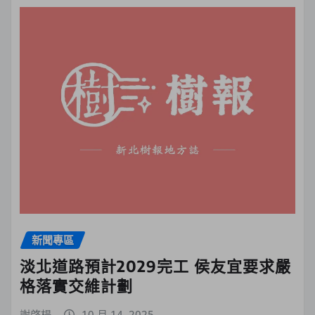
新聞專區
淡北道路預計2029完工 侯友宜要求嚴
格落實交維計劃
謝啓楊
10 月 14, 2025