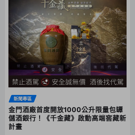
新聞專區
金門酒廠首度開放1000公升限量包罈
儲酒銀行！《千金藏》啟動高端窖藏新
計畫