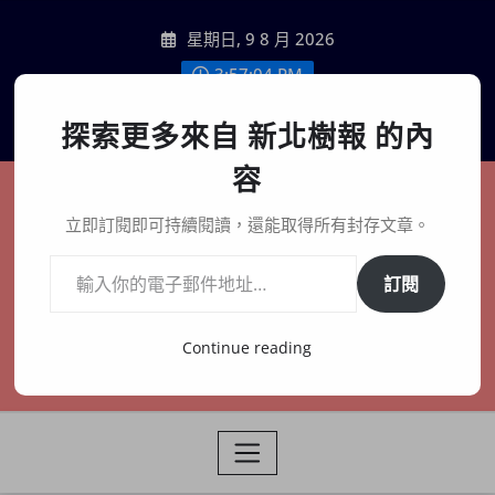
Skip
星期日, 9 8 月 2026
to
content
3:57:06 PM
聯絡我們
探索更多來自 新北樹報 的內
容
新北樹報
立即訂閱即可持續閱讀，還能取得所有封存文章。
輸入你的電子郵件地址…
在地、記憶、連結、創生
訂閱
Continue reading