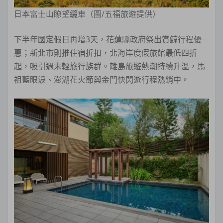
日本富士山瞭望纜車（圖/五福旅遊提供）
下半年國定假日再增3天，花蓮縣政府祭出賞鯨行程優
惠；新北市則推住宿折扣，北海岸度假旅館最低四折
起，吸引週末輕旅行族群。離島旅遊熱潮持續升溫，馬
祖藍眼淚、澎湖花火節與金門快閃遊行程熱銷中。