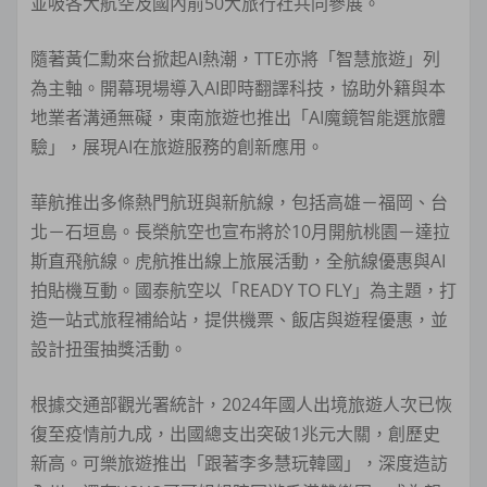
並吸各大航空及國內前50大旅行社共同參展。
隨著黃仁勳來台掀起AI熱潮，TTE亦將「智慧旅遊」列
為主軸。開幕現場導入AI即時翻譯科技，協助外籍與本
地業者溝通無礙，東南旅遊也推出「AI魔鏡智能選旅體
驗」，展現AI在旅遊服務的創新應用。
華航推出多條熱門航班與新航線，包括高雄－福岡、台
北－石垣島。長榮航空也宣布將於10月開航桃園－達拉
斯直飛航線。虎航推出線上旅展活動，全航線優惠與AI
拍貼機互動。國泰航空以「READY TO FLY」為主題，打
造一站式旅程補給站，提供機票、飯店與遊程優惠，並
設計扭蛋抽獎活動。
根據交通部觀光署統計，2024年國人出境旅遊人次已恢
復至疫情前九成，出國總支出突破1兆元大關，創歷史
新高。可樂旅遊推出「跟著李多慧玩韓國」，深度造訪