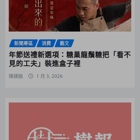
新聞專區
消費
藝文
年節送禮新選項：糖巢龍鬚糖把「看不
見的工夫」裝進盒子裡
陳建融
1 月 3, 2026