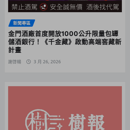
新聞專區
金門酒廠首度開放1000公升限量包罈
儲酒銀行！《千金藏》啟動高端窖藏新
計畫
謝啓楊
3 月 26, 2026