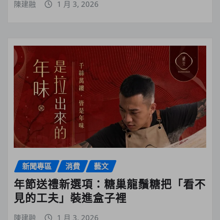
陳建融
1 月 3, 2026
新聞專區
消費
藝文
年節送禮新選項：糖巢龍鬚糖把「看不
見的工夫」裝進盒子裡
陳建融
1 月 3, 2026