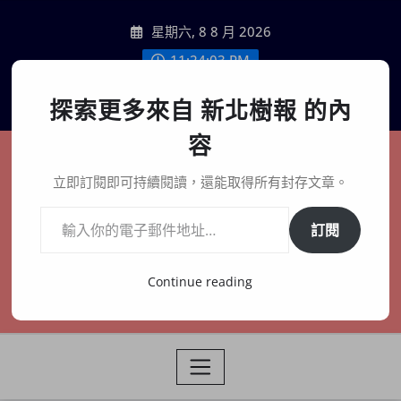
Skip
星期六, 8 8 月 2026
to
content
11:24:05 PM
聯絡我們
探索更多來自 新北樹報 的內
容
新北樹報
立即訂閱即可持續閱讀，還能取得所有封存文章。
輸入你的電子郵件地址…
在地、記憶、連結、創生
訂閱
Continue reading