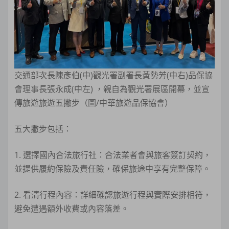
交通部次長陳彥伯(中)觀光署副署長黃勢芳(中右)品保協
會理事長張永成(中左) ，親自為觀光署展區開幕，並宣
傳旅遊旅遊五撇步（圖/中華旅遊品保協會）
五大撇步包括：
1. 選擇國內合法旅行社：合法業者會與旅客簽訂契約，
並提供履約保險及責任險，確保旅途中享有完整保障。
2. 看清行程內容：詳細確認旅遊行程與實際安排相符，
避免遭遇額外收費或內容落差。