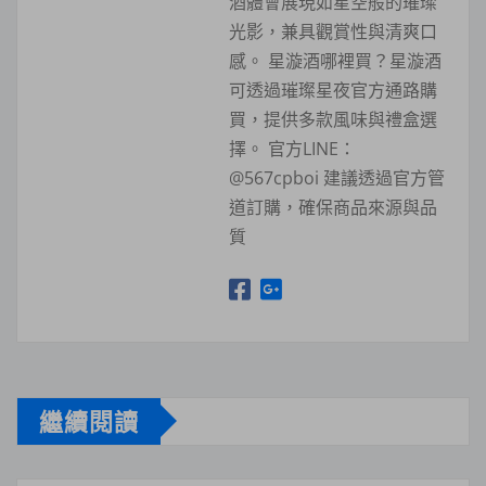
酒體會展現如星空般的璀璨
光影，兼具觀賞性與清爽口
感。 星漩酒哪裡買？星漩酒
可透過璀璨星夜官方通路購
買，提供多款風味與禮盒選
擇。 官方LINE：
@567cpboi 建議透過官方管
道訂購，確保商品來源與品
質
繼續閱讀