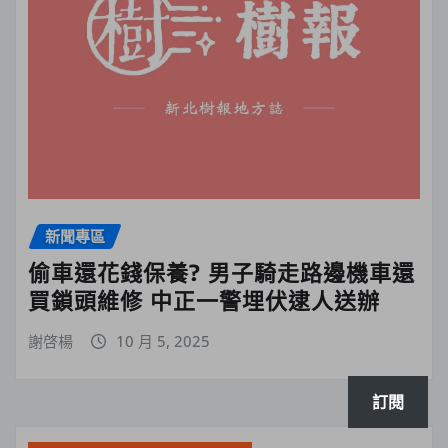
新聞專區
偷車還花錢保養? 男子騎走路邊機車還
買鎖頭維修 中正一警埋伏逮人送辦
謝啓楊
10 月 5, 2025
訂閱