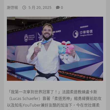
謝啓楊
5 月 20, 2025
0
「我第一次拿到世界冠軍了！」法國柔道教練盧卡斯
（Lucas Schaefer）靠著「柔道男神」楊勇緯賽前助攻
以及知名YouTuber兼好友酷的加油下，今在世壯運柔