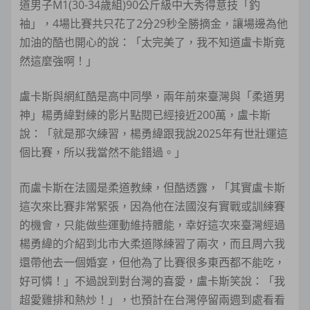
道男子M1(30-34歲組)90公斤級中大秀得意技「釣
袖」，4場比賽共只花了2分29秒全勝摘金，讓場邊為他
加油的酷也開心的說：「太完美了，我不知道盧卡斯竟
然這麼強啊！」
盧卡斯與網紅酷是高中同學，兩年前來臺灣與「柔道男
神」楊勇緯對練的影片點閱已經接近200萬，盧卡斯
說：「就是那次練習，楊勇緯跟我說2025年有世壯運這
個比賽，所以我當然不能錯過。」
而盧卡斯在法國是柔道教練，但酷透露，「其實盧卡斯
這次來比賽非常緊張，因為他在法國沒有實戰或訓練賽
的機會，只能做些運動維持體能，幸好這次來臺灣經過
楊勇緯的介紹到北市大柔道隊練習了兩次，而且周六我
還帶他去一個婚宴，但他為了比賽很多東西都不能吃，
好可憐！」不過說到對台灣的喜愛，盧卡斯笑說：「我
超愛雞排和熱炒！」，也預計在台灣停留兩週到處看看