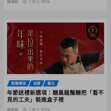
陳建融
1 月 3, 2026
新聞專區
消費
藝文
年節送禮新選項：糖巢龍鬚糖把「看不
見的工夫」裝進盒子裡
陳建融
1 月 3, 2026