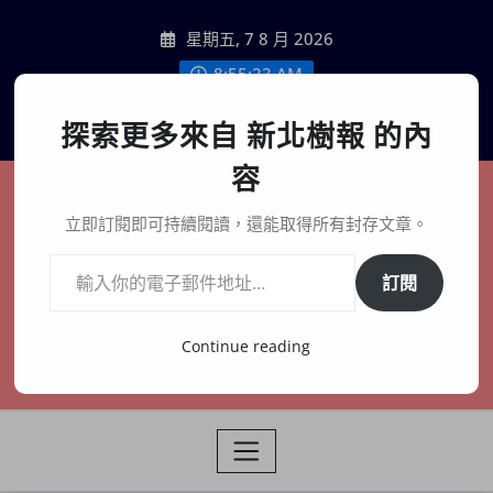
Skip
星期五, 7 8 月 2026
to
content
8:55:25 AM
聯絡我們
探索更多來自 新北樹報 的內
容
新北樹報
立即訂閱即可持續閱讀，還能取得所有封存文章。
輸入你的電子郵件地址…
在地、記憶、連結、創生
訂閱
Continue reading