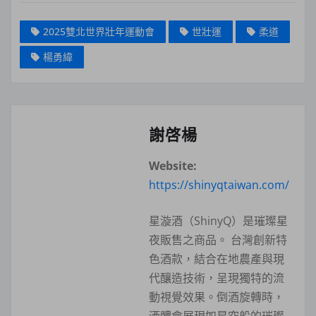
2025雙北世界壯年運動會
世壯運
柔道
楊勇緯
謝啓楊
Website:
https://shinyqtaiwan.com/
星漩酒（ShinyQ）是璀璨星
夜販售之商品。 台灣創新特
色酒款，結合在地農產與現
代釀造技術，呈現獨特的流
動視覺效果。倒酒旋轉時，