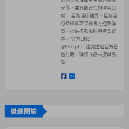
酒體會展現如星空般的璀璨
光影，兼具觀賞性與清爽口
感。 星漩酒哪裡買？星漩酒
可透過璀璨星夜官方通路購
買，提供多款風味與禮盒選
擇。 官方LINE：
@567cpboi 建議透過官方管
道訂購，確保商品來源與品
質
繼續閱讀