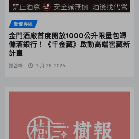
新聞專區
金門酒廠首度開放1000公升限量包罈
儲酒銀行！《千金藏》啟動高端窖藏新
計畫
謝啓楊
3 月 26, 2026