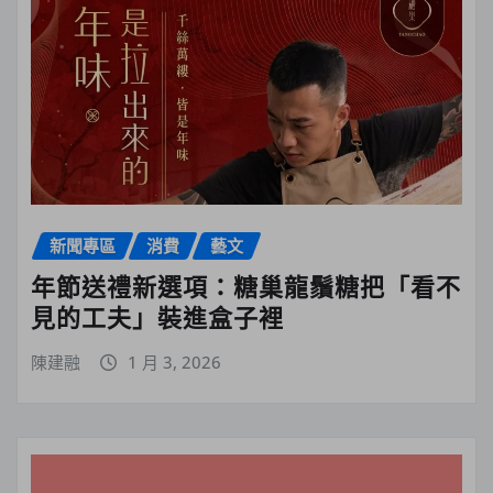
新聞專區
消費
藝文
年節送禮新選項：糖巢龍鬚糖把「看不
見的工夫」裝進盒子裡
陳建融
1 月 3, 2026