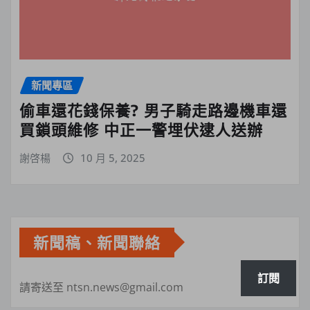
新聞專區
偷車還花錢保養? 男子騎走路邊機車還
買鎖頭維修 中正一警埋伏逮人送辦
謝啓楊
10 月 5, 2025
新聞稿、新聞聯絡
訂閱
請寄送至 ntsn.news@gmail.com