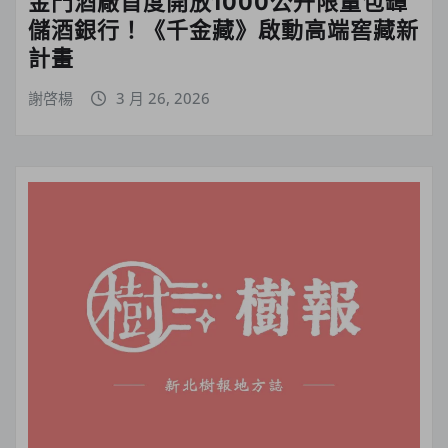
金門酒廠首度開放1000公升限量包罈
儲酒銀行！《千金藏》啟動高端窖藏新
計畫
謝啓楊
3 月 26, 2026