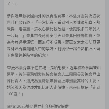
了。」
參與過無數次國內外的長青組賽事，林潘秀雲認為這次
世壯運最有趣，「平常比賽，看到別人表情很認真，都
覺得一定要贏，這次心情比較放鬆，像跟很多同年齡人
一起玩。」臺北市長蔣萬安今天到臺北田徑場觀賽，並
為奪牌選手頒獎，而無巧不成書，蔣萬安太太石舫亘更
是林潘秀雲蘭陽女中的學妹，隨後也一起合影拍照，留
下象徵跨越時空的紀念。
88歲林潘秀雲不僅在場上是噴射機，近年積極參與登山
運動，曾任臺灣銀髮族協會總會志工團團長及總會登山
隊負責人，還成為臺灣最年長登上非洲最高峰的山友，
她笑說因為健康才能比別人走得遠，未來目標是「跑到
100歲！」
圖/文 2025雙北世界壯年運動會提供