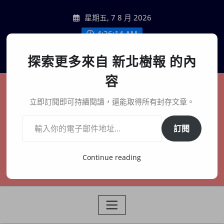
Skip
星期五, 7 8 月 2026
to
content
4:26:16 AM
聯絡我們
探索更多來自 新北樹報 的內
容
新北樹報
立即訂閱即可持續閱讀，還能取得所有封存文章。
輸入你的電子郵件地址…
在地、記憶、連結、創生
訂閱
Continue reading