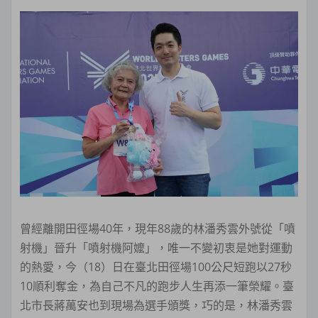
曾經離開田徑場40年，現年88歲的林潘秀雲外號從「噴
射機」晉升「噴射機阿嬤」，唯一不變初衷是她對運動
的熱愛，今（18）日在臺北田徑場100公尺短跑以27秒
10順利奪金，為自己不凡的跑步人生再添一筆榮耀。臺
北市長蔣萬安也到現場為選手頒獎，巧的是，林潘秀雲