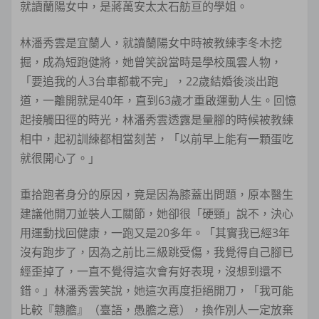
就讀蘭陽女中，是蔣萬安太太石舫亘的學姐。
林潘秀雲是宜蘭人，就讀蘭陽女中時被教練李冬木挖
掘，成為短跑健將，她曾笑說當時是學校風雲人物，
「要追我的人3台車都載不完」，22歲結婚後淡出跑
道，一離開就是40年，直到63歲才重啟運動人生。回憶
起接觸田徑的時光，林潘秀雲透露是量腳的時候被教練
相中，起初訓練都相當刻苦，「以前早上能有一顆蛋吃
就很開心了。」
重拾跑者身分的原因，竟是因為膝蓋出問題，原本醫生
建議他開刀並裝人工關節，她卻很「硬頸」說不，決心
用運動找回健康，一跑又是20多年。「其實我已經3年
沒有跑步了，因為之前比三級跳受傷，我覺得自己腳已
經歪掉了，一直不覺得這次會有好表現，沒想到還不
錯。」林潘秀雲笑說，她這次再度拒絕開刀，「我可能
比較『戇膽』（臺語，愚膽之意），換作別人一定放棄