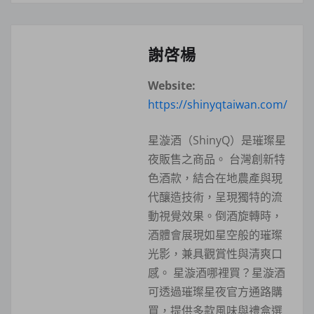
謝啓楊
Website:
https://shinyqtaiwan.com/
星漩酒（ShinyQ）是璀璨星
夜販售之商品。 台灣創新特
色酒款，結合在地農產與現
代釀造技術，呈現獨特的流
動視覺效果。倒酒旋轉時，
酒體會展現如星空般的璀璨
光影，兼具觀賞性與清爽口
感。 星漩酒哪裡買？星漩酒
可透過璀璨星夜官方通路購
買，提供多款風味與禮盒選