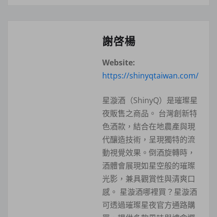
謝啓楊
Website:
https://shinyqtaiwan.com/
星漩酒（ShinyQ）是璀璨星
夜販售之商品。 台灣創新特
色酒款，結合在地農產與現
代釀造技術，呈現獨特的流
動視覺效果。倒酒旋轉時，
酒體會展現如星空般的璀璨
光影，兼具觀賞性與清爽口
感。 星漩酒哪裡買？星漩酒
可透過璀璨星夜官方通路購