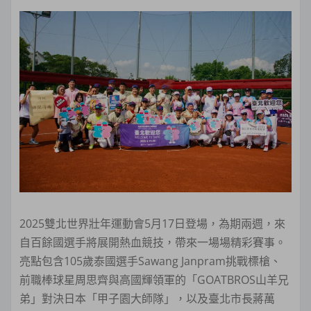
2025雙北世界壯年運動會5月17日登場，為期兩週，來
自百餘國選手將展開熱血競技，帶來一場場精彩賽事。
亮點包含105歲泰國選手Sawang Janpram挑戰標槍、
前職棒球星周思齊與高國輝領軍的「GOATBROS山羊兄
弟」對決日本「甲子園大師隊」，以及臺北市長蔣萬