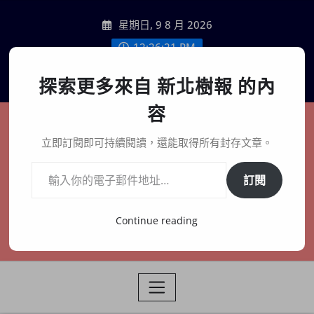
Skip
星期日, 9 8 月 2026
to
content
12:26:22 PM
聯絡我們
探索更多來自 新北樹報 的內
容
新北樹報
立即訂閱即可持續閱讀，還能取得所有封存文章。
輸入你的電子郵件地址…
在地、記憶、連結、創生
訂閱
Continue reading