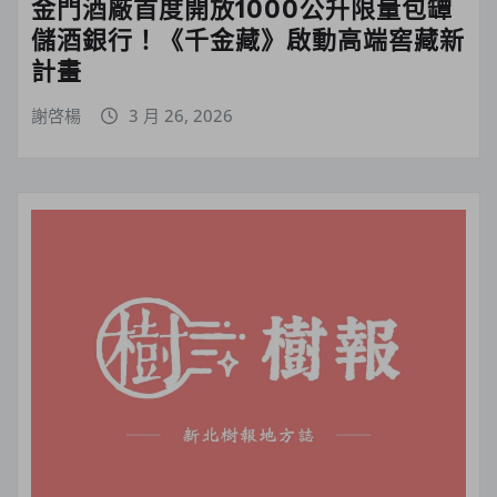
金門酒廠首度開放1000公升限量包罈
儲酒銀行！《千金藏》啟動高端窖藏新
計畫
謝啓楊
3 月 26, 2026