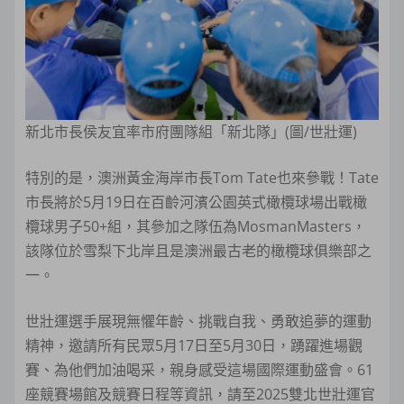
新北市長侯友宜率市府團隊組「新北隊」(圖/世壯運)
特別的是，澳洲黃金海岸市長Tom Tate也來參戰！Tate
市長將於5月19日在百齡河濱公園英式橄欖球場出戰橄
欖球男子50+組，其參加之隊伍為MosmanMasters，
該隊位於雪梨下北岸且是澳洲最古老的橄欖球俱樂部之
一。
世壯運選手展現無懼年齡、挑戰自我、勇敢追夢的運動
精神，邀請所有民眾5月17日至5月30日，踴躍進場觀
賽、為他們加油喝采，親身感受這場國際運動盛會。61
座競賽場館及競賽日程等資訊，請至2025雙北世壯運官