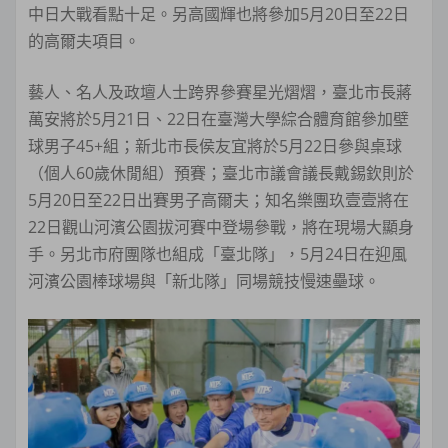
中日大戰看點十足。另高國輝也將參加5月20日至22日
的高爾夫項目。
藝人、名人及政壇人士跨界參賽星光熠熠，臺北市長蔣
萬安將於5月21日、22日在臺灣大學綜合體育館參加壁
球男子45+組；新北市長侯友宜將於5月22日參與桌球
（個人60歲休閒組）預賽；臺北市議會議長戴錫欽則於
5月20日至22日出賽男子高爾夫；知名樂團玖壹壹將在
22日觀山河濱公園拔河賽中登場參戰，將在現場大顯身
手。另北市府團隊也組成「臺北隊」，5月24日在迎風
河濱公園棒球場與「新北隊」同場競技慢速壘球。