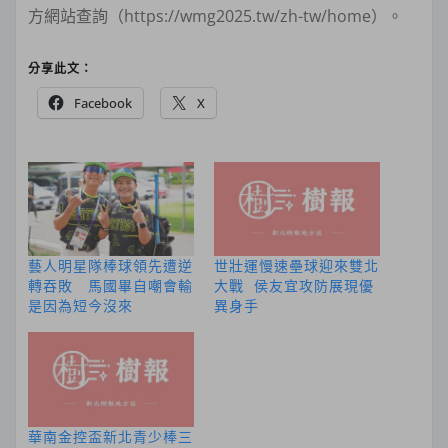
方網站查詢（https://wmg2025.tw/zh-tw/home）。
分享此文：
Facebook
X
藝人明星隊棒球領先遭逆
世壯運慢速壘球迎來雙北
轉吞敗 馬國畢自嘲會輸
大戰 侯友宜攻防展現優
是因為短今沒來
異身手
華南金控盃新北青少棒三