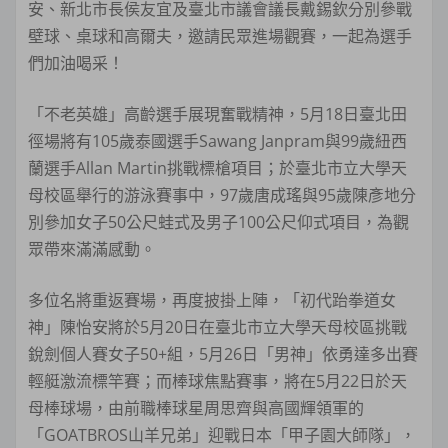
安、新北市長侯友宜及臺北市議會議長戴錫欽分別參戰
壁球、桌球和高爾夫，邀請民眾進場觀賽，一起為選手
們加油喝采！
「不老英雄」高齡選手展現奮戰精神，5月18日臺北田
徑場將有105歲泰國選手Sawang Janpram與99歲紐西
蘭選手Allan Martin挑戰標槍項目；於臺北市立大學天
母校區舉行的游泳賽事中，97歲唐成瑤與95歲陳彥地分
別參加女子50公尺蛙式及男子100公尺仰式項目，為觀
眾帶來滿滿感動。
多位名將重返賽場，再度披掛上陣，「初代跆拳道女
神」陳怡安將於5月20日在臺北市立大學天母校區挑戰
銳劍個人賽女子50+組，5月26日「男神」依勇達多出賽
輕艇激流標竿賽；而棒球焦點賽事，將在5月22日於天
母棒球場，由前職棒球星周思齊與高國輝領軍的
「GOATBROS山羊兄弟」迎戰日本「甲子園大師隊」，