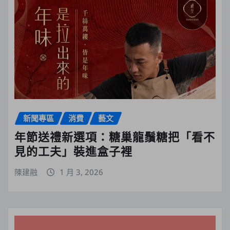
新聞專區
消費
藝文
年節送禮新選項：糖巢龍鬚糖把「看不
見的工夫」裝進盒子裡
陳建融
1 月 3, 2026