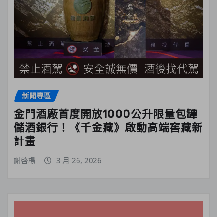
新聞專區
金門酒廠首度開放1000公升限量包罈
儲酒銀行！《千金藏》啟動高端窖藏新
計畫
謝啓楊
3 月 26, 2026