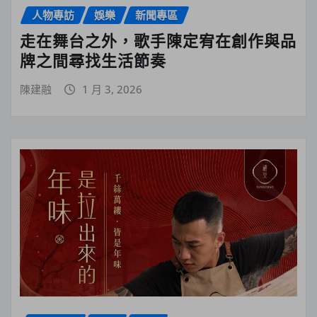
人物專訪
娛樂
新聞專區
走在舞台之外，歌手陳定宥在創作與品
牌之間尋找生活節奏
陳建融
1 月 3, 2026