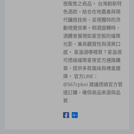
夜販售之商品。 台灣創新特
色酒款，結合在地農產與現
代釀造技術，呈現獨特的流
動視覺效果。倒酒旋轉時，
酒體會展現如星空般的璀璨
光影，兼具觀賞性與清爽口
感。 星漩酒哪裡買？星漩酒
可透過璀璨星夜官方通路購
買，提供多款風味與禮盒選
擇。 官方LINE：
@567cpboi 建議透過官方管
道訂購，確保商品來源與品
質