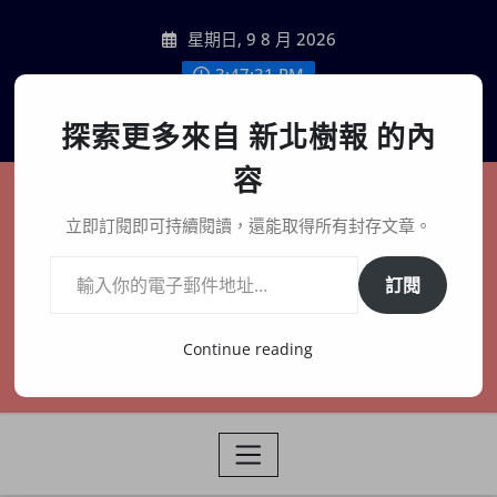
Skip
星期日, 9 8 月 2026
to
content
3:47:32 PM
聯絡我們
探索更多來自 新北樹報 的內
容
新北樹報
立即訂閱即可持續閱讀，還能取得所有封存文章。
輸入你的電子郵件地址…
在地、記憶、連結、創生
訂閱
Continue reading