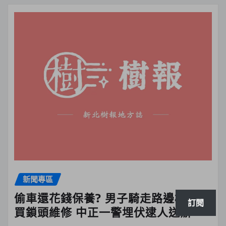
新聞專區
偷車還花錢保養? 男子騎走路邊機車還
訂閱
買鎖頭維修 中正一警埋伏逮人送辦