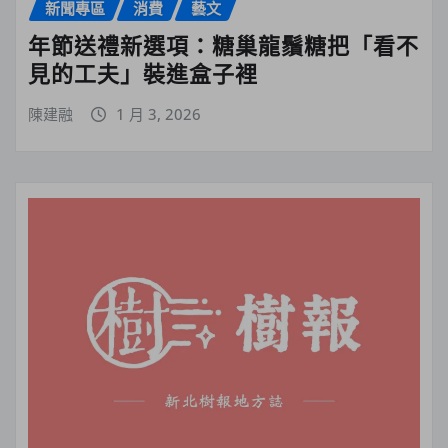
新聞專區
消費
藝文
年節送禮新選項：糖巢龍鬚糖把「看不
見的工夫」裝進盒子裡
陳建融
1 月 3, 2026