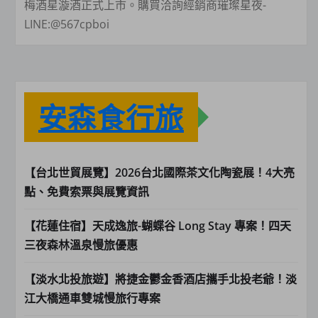
梅酒星漩酒正式上市。購買洽詢經銷商璀璨星夜-
LINE:@567cpboi
安森食行旅
【台北世貿展覽】2026台北國際茶文化陶瓷展！4大亮
點、免費索票與展覽資訊
【花蓮住宿】天成逸旅-蝴蝶谷 Long Stay 專案！四天
三夜森林溫泉慢旅優惠
【淡水北投旅遊】將捷金鬱金香酒店攜手北投老爺！淡
江大橋通車雙城慢旅行專案