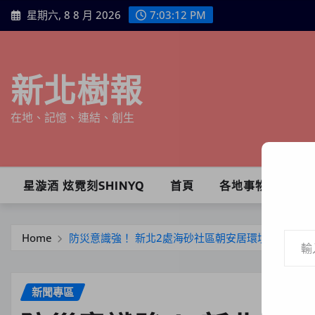
Skip
星期六, 8 8 月 2026
7:03:13 PM
to
content
新北樹報
在地、記憶、連結、創生
星漩酒 炫霓刻SHINYQ
首頁
各地事物
輸入你的電子郵件地址…
Home
防災意識強！ 新北2處海砂社區朝安居環境邁進
新聞專區