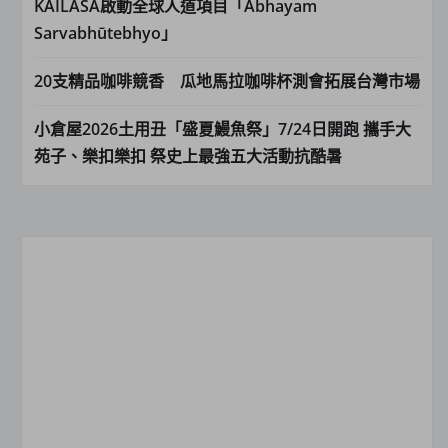
KAILASA啟動全球人道項目「Abhayam
Sarvabhūtebhyo」
20支精品咖啡競香 瓜地馬拉咖啡杯測會拓展台灣市場
小倉屋2026土用丑「盛夏鰻魚祭」7/24日開跑 攜手大
苑子、樂扣樂扣 祭史上最強五大活動抗酷暑