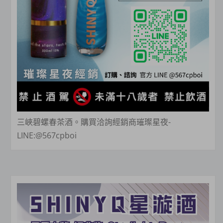
三峽碧螺春茶酒。購買洽詢經銷商璀璨星夜-
LINE:@567cpboi