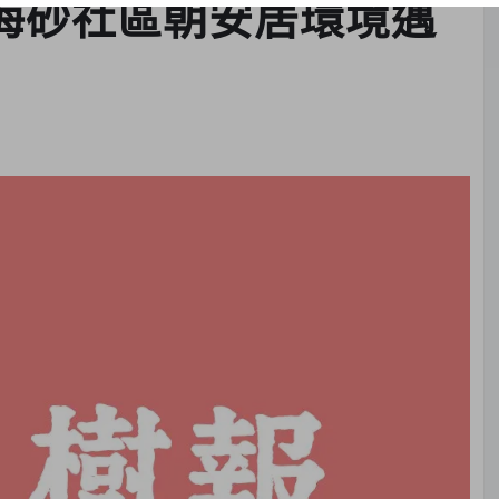
處海砂社區朝安居環境邁