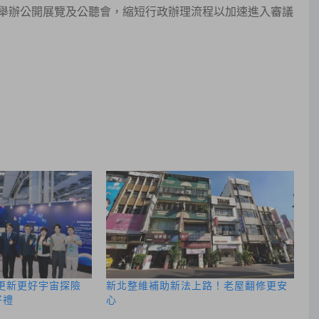
舉辦公開展覽及公聽會，縮短行政辦理流程以加速進入審議
 更新更好宇宙探險
新北整維補助新法上路！老屋翻修更安
好禮
心