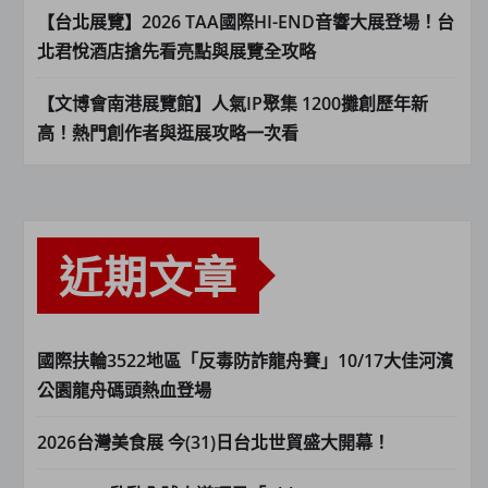
【台北展覽】2026 TAA國際HI-END音響大展登場！台
北君悅酒店搶先看亮點與展覽全攻略
【文博會南港展覽館】人氣IP聚集 1200攤創歷年新
高！熱門創作者與逛展攻略一次看
近期文章
國際扶輪3522地區「反毒防詐龍舟賽」10/17大佳河濱
公園龍舟碼頭熱血登場
2026台灣美食展 今(31)日台北世貿盛大開幕！