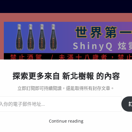
探索更多來自 新北樹報 的內容
生活百態
關於樹報
星漩酒哪裡買｜官方購買通路與L
立即訂閱即可持續閱讀，還能取得所有封存文章。
Continue reading