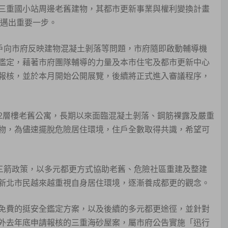
三重國小站周邊老舊建物，其都市更新事業與權利變換計畫
路邁出重要一步。
住戶向市府反映建物混凝土剝落等問題，市府隨即啟動輔導機
鑑定，藉著市府團隊輔導的力量及本市住宅及都市更新中心
報核，並於本月開始公開展覽，後續將正式進入審議程序，
2層樓老舊公寓，長期以來面臨混凝土剝落、鋼筋裸露及嚴重
物，為儘速擺脫危險居住環境，住戶全數取得共識，希望可
更三箭政策，以多元都更方式協助老舊、危險社區重建及整建
，可見新北市民越來越重視自身居住環境，逐漸養成都更的觀念。
免費的挺安全鑑定方案，以及後續的多元都更途徑，並針對
外去年底申請報核的三重海砂屋案，屬市府公告實施「迅行