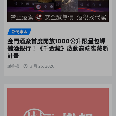
新聞專區
金門酒廠首度開放1000公升限量包罈
儲酒銀行！《千金藏》啟動高端窖藏新
計畫
謝啓楊
3 月 26, 2026