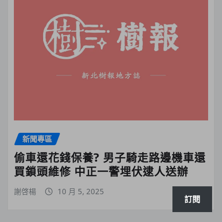
新聞專區
偷車還花錢保養? 男子騎走路邊機車還
買鎖頭維修 中正一警埋伏逮人送辦
謝啓楊
10 月 5, 2025
訂閱