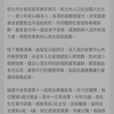
新北市社會局長李美珍表示，新北市人口佔全國六分之
一，青少年有54萬多人，各項的挑戰相當大，非常感謝
基金會願意出手協助政府，共同關照社會弱勢單親族
群，基金會30年一路走來不容易，感謝創辦人及所有協
力者，用慈悲柔軟的心來包容和鼓勵。
除了專題演講，論壇並分組研討，深入探討安置中心內
的衝突管理、未成年入住者情感與人際問題、如何減少
鄰避效應、穩定心理支持與創傷照護等議題，期望藉由
多元交流，啟發可行的實務策略，協助庇護機構優化營
運與服務品質。
論壇中並表揚第十一屆傑出單親家長，共10位獲獎，每
位獲頒5萬元獎金。其中一位李佳菁，今年53歲，與先
生在軍中認識，婚後育有2名女兒，因故離異，當時女
兒僅有6歲、4歲，她扛起家庭重擔，母兼父職，做過廚