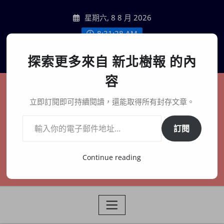
Skip
星期六, 8 8 月 2026
to
content
8:31:30 AM
聯絡我們
探索更多來自 新北樹報 的內
容
新北樹報
立即訂閱即可持續閱讀，還能取得所有封存文章。
輸入你的電子郵件地址…
在地、記憶、連結、創生
訂閱
Continue reading