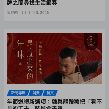
牌之間尋找生活節奏
陳建融
1 月 3, 2026
新聞專區
消費
藝文
年節送禮新選項：糖巢龍鬚糖把「看不
見的工夫」裝進盒子裡