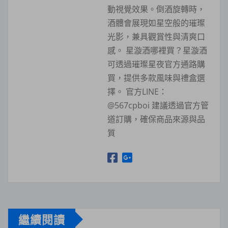
動視覺效果。倒酒旋轉時，
酒體會展現如星空般的璀璨
光影，兼具觀賞性與清爽口
感。 星漩酒哪裡買？星漩酒
可透過璀璨星夜官方通路購
買，提供多款風味與禮盒選
擇。 官方LINE：
@567cpboi 建議透過官方管
道訂購，確保商品來源與品
質
繼續閱讀