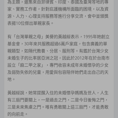
為主題，邀集來自菲律賓、印度、泰國及臺灣等地的專
家、實務工作者，針對庇護機構所面臨的困境，以及資
源、人力、心理支持服務等進行分享交流，會中並頒獎
表揚10位傑出單親家長。
有「台灣單親之母」美譽的黃越綏表示，1995年她創立
基金會，30年來共服務超過6萬戶家庭，包含廣義的單
親類型，如隔代教養、分居、服刑等。有鑑於台灣少女
未婚生子的比率居亞洲之冠，因此於2012年在於台南市
設立「麻二甲之家」，專門收容未成年未婚懷孕的少女
及弱勢失依的兒童，用愛與包容陪伴她們走出自己的天
地。
黃越綏說，她常提醒入住的未婚懷孕媽媽及世人，人生
有三扇門要關上，一是過去之門，二是今日後悔之門，
三是未來焦慮之門。唯有勇敢關上這三扇門，才能勇敢
的向前走。