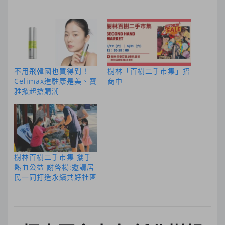
不用飛韓國也買得到！
樹林「百樹二手市集」招
Celimax進駐康是美、寶
商中
雅掀起搶購潮
樹林百樹二手市集 攜手
熱血公益 謝啓楊:邀請居
民一同打造永續共好社區