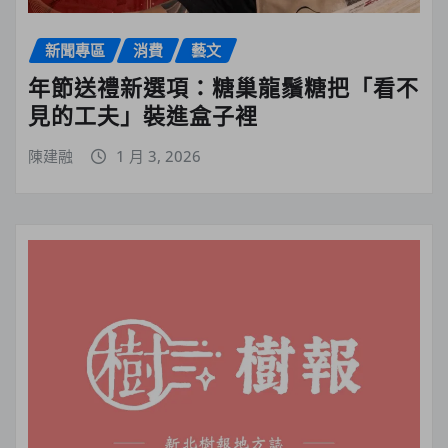
新聞專區
消費
藝文
年節送禮新選項：糖巢龍鬚糖把「看不
見的工夫」裝進盒子裡
陳建融
1 月 3, 2026