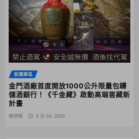
新聞專區
金門酒廠首度開放1000公升限量包罈
儲酒銀行！《千金藏》啟動高端窖藏新
計畫
謝啓楊
3 月 26, 2026