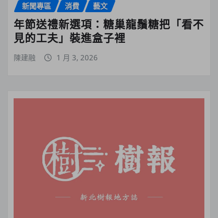
新聞專區
消費
藝文
年節送禮新選項：糖巢龍鬚糖把「看不
見的工夫」裝進盒子裡
陳建融
1 月 3, 2026