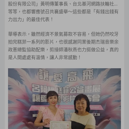
股份有限公司」黃明傳董事長、台北基河網路扶輪社…
等等，也都響應號召共襄盛舉～這些都是「有錢出錢有
力出力」的最佳代表！
華導表示，雖然經濟不景氣募款不容易，但她仍然咬牙
拍完糕菲一系列的影片，也很感謝同業後期杰瑞音樂余
政憲總監協助配樂，剪接師潘秋燕也力挺做公益，真的
是人間處處有溫情，讓人非常感動！