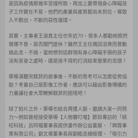
是因為疫情那幾年苦撐所致，再加上要帶領身心障礙孩
子工作實在不易，他們的產量與產質都尚未到位，導致
入不敷出，不斷的惡性循環。
其實，主事者王淑真主任也年近70，很多人都勸她既然
營運不善，是否關門退休？雖然王主任偶因沮喪而曾動
過此念，不過，當她想到這群領有身心障礙手冊的孩子
沒有安身之處時，還是捨不得的打消結束營業的念頭！
華導演聽完糕菲的故事後，不斷的思考可以怎麼從旁協
助？考量自己是影像工作者，應該可以藉由影像傳播的
力量讓社會大眾瞭解糕菲的困境吧！
除了拍片之外，華導也結合周遭人脈，邀請大家一同努
力～例如曾經接受華導【人物響叮噹】節目專訪的「統
旺科技」呂阿福董事長提供畫作辦公益畫展、「興霖事
業有限公司」劉文偉董事長與劉睦丞總經理、「吸引力