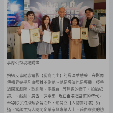
享應公益現場購畫
拍過反毒勵志電影【脫癮而出】的導演華慧瑩，在影像
傳播界幾乎凡事都難不倒她～她是導演也是導播，經手
過國家劇院、歌劇院、電視台…等無數的案子，拍攝紀
錄片、戲劇、廣告、微電影…現在自媒體當道的時代，
華導除了拍攝短影音之外，也開立【人物響叮噹】頻
道，當起主持人訪問企業家與專業人士。藉由來賓的訪