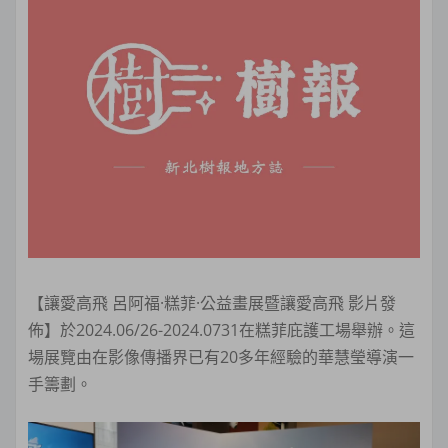
【讓愛高飛 呂阿福·糕菲·公益畫展暨讓愛高飛 影片發
佈】於2024.06/26-2024.0731在糕菲庇護工場舉辦。這
場展覽由在影像傳播界已有20多年經驗的華慧瑩導演一
手籌劃。