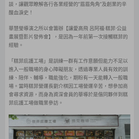
談，讓觀眾瞭解各行各業經營的”眉眉角角”及創業的辛
酸血淚史！
華慧瑩導演之所以會籌辦【讓愛高飛 呂阿福·糕菲·公益
畫展暨影片發佈會】，是因為一年前第一次接觸糕菲的
經驗。
「糕菲庇護工場」是訓練一群有工作意願但能力不足以
進入一般職場的身心障礙朋友，透過專業人員有效的訓
練、陪伴、輔導，職能強化，期盼有一天能轉入一般職
場。當時糕菲營運長劉介棋因工場營運辛苦，想參加商
會尋求資源，而身為資深會員的華導於是偕同夥伴到糕
菲庇護工場做職業參訪。