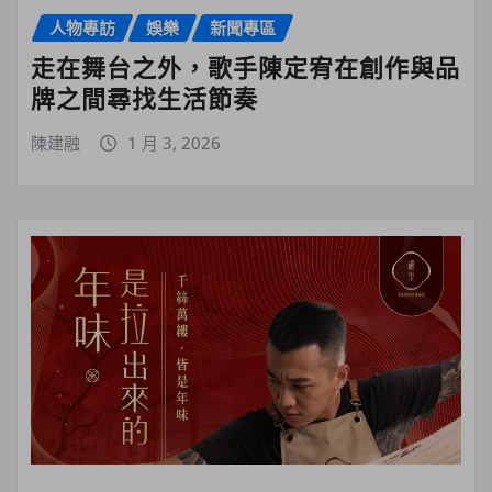
人物專訪
娛樂
新聞專區
走在舞台之外，歌手陳定宥在創作與品
牌之間尋找生活節奏
陳建融
1 月 3, 2026