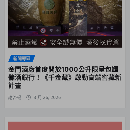
新聞專區
金門酒廠首度開放1000公升限量包罈
儲酒銀行！《千金藏》啟動高端窖藏新
計畫
謝啓楊
3 月 26, 2026