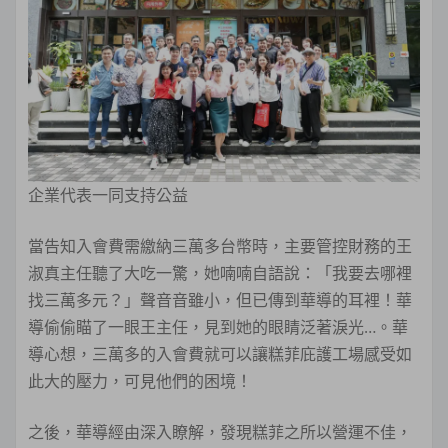
企業代表一同支持公益
當告知入會費需繳納三萬多台幣時，主要管控財務的王
淑真主任聽了大吃一驚，她喃喃自語說：「我要去哪裡
找三萬多元？」聲音音雖小，但已傳到華導的耳裡！華
導偷偷瞄了一眼王主任，見到她的眼睛泛著淚光…。華
導心想，三萬多的入會費就可以讓糕菲庇護工場感受如
此大的壓力，可見他們的困境！
之後，華導經由深入瞭解，發現糕菲之所以營運不佳，