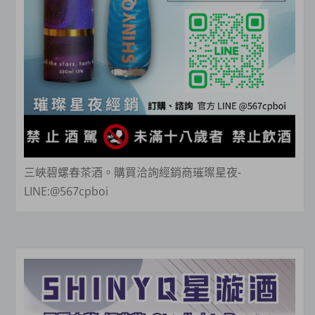
三峽碧螺春茶酒。購買洽詢經銷商璀璨星夜-
LINE:@567cpboi