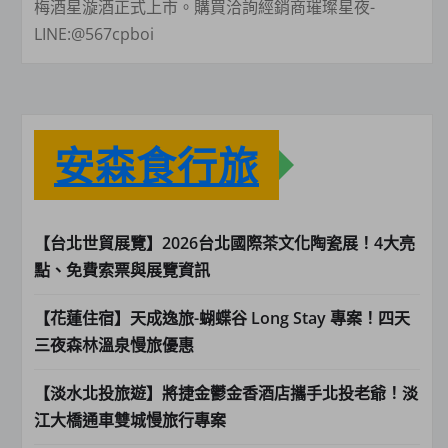
梅酒星漩酒正式上市。購買洽詢經銷商璀璨星夜-
LINE:@567cpboi
安森食行旅
【台北世貿展覽】2026台北國際茶文化陶瓷展！4大亮
點、免費索票與展覽資訊
【花蓮住宿】天成逸旅-蝴蝶谷 Long Stay 專案！四天
三夜森林溫泉慢旅優惠
【淡水北投旅遊】將捷金鬱金香酒店攜手北投老爺！淡
江大橋通車雙城慢旅行專案