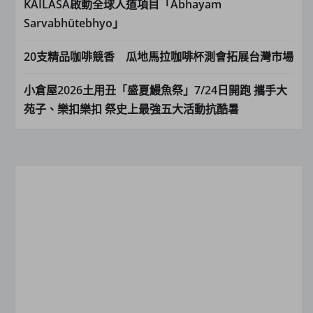
KAILASA啟動全球人道項目「Abhayam
Sarvabhūtebhyo」
20支精品咖啡競香 瓜地馬拉咖啡杯測會拓展台灣市場
小倉屋2026土用丑「盛夏鰻魚祭」7/24日開跑 攜手大
苑子、樂扣樂扣 祭史上最強五大活動抗酷暑