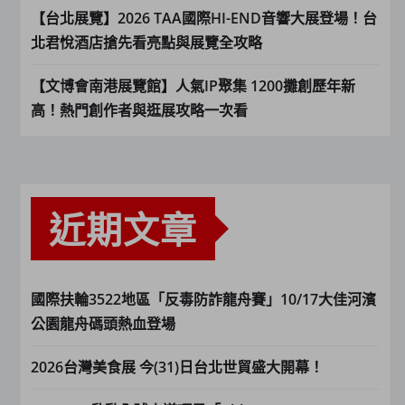
【台北展覽】2026 TAA國際HI-END音響大展登場！台
北君悅酒店搶先看亮點與展覽全攻略
【文博會南港展覽館】人氣IP聚集 1200攤創歷年新
高！熱門創作者與逛展攻略一次看
近期文章
國際扶輪3522地區「反毒防詐龍舟賽」10/17大佳河濱
公園龍舟碼頭熱血登場
2026台灣美食展 今(31)日台北世貿盛大開幕！