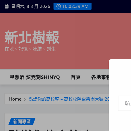
Skip
星期六, 8 8 月 2026
10:02:41 AM
to
content
新北樹報
在地、記憶、連結、創生
星漩酒 炫霓刻SHINYQ
首頁
各地事物
輸入你的電子郵件地址…
Home
點燃你的高校魂 – 高校校際盃樂團大賽 2024 正式開
新聞專區