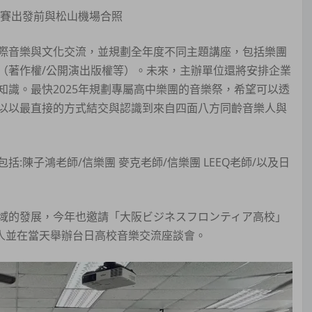
參賽出發前與松山機場合照
際音樂與文化交流，並規劃全年度不同主題講座，包括樂團
（著作權/公開演出版權等）。未來，主辦單位還將安排企業
識。最快2025年規劃專屬高中樂團的音樂祭，希望可以透
以以最直接的方式結交與認識到來自四面八方同齡音樂人與
陳子鴻老師/信樂團 麥克老師/信樂團 LEEQ老師/以及日
域的發展，今年也邀請「大阪ビジネスフロンティア高校」
15 人並在當天舉辦台日高校音樂交流座談會。