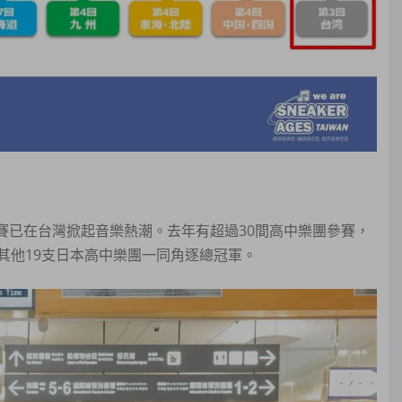
大賽已在台灣掀起音樂熱潮。去年有超過30間高中樂團參賽，
其他19支日本高中樂團一同角逐總冠軍。