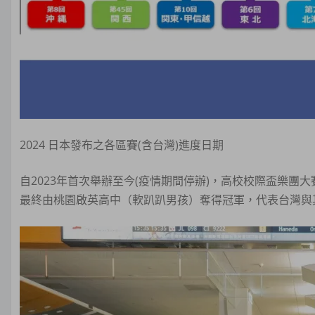
2024 日本發布之各區賽(含台灣)進度日期
自2023年首次舉辦至今(疫情期間停辦)，高校校際盃樂團
最終由桃園啟英高中（軟趴趴男孩）奪得冠軍，代表台灣與