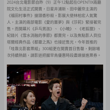
2024台北電影節自昨（9）正午12點起在OPENTIX兩廳
院文化生活正式開賣，日星井浦新、田中麗奈主演的
《福田村事件》搶頭香秒殺，影展大使林柏宏人氣驚
人，主演的兩部電影《愛的噩夢》與《莎莉》緊接著完
售。而開幕片《乒乓男孩》、《小曉》、《老狐狸》、
紀錄片《雪水消融的季節》都賣完，以及焦點影人貝拉
塔爾經典作品《都靈之馬》也接近售光，今年首推的
「哇靠北影套票組」300組更在開賣首日售罄，剩餘場
次持續熱銷，請影迷把握早鳥優惠時段盡速搶進票券。