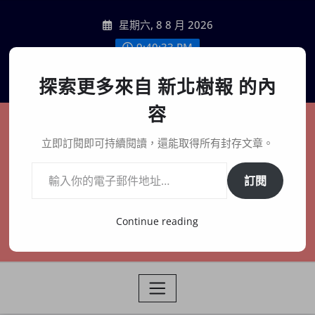
Skip
星期六, 8 8 月 2026
to
content
9:40:35 PM
聯絡我們
探索更多來自 新北樹報 的內
容
新北樹報
立即訂閱即可持續閱讀，還能取得所有封存文章。
輸入你的電子郵件地址…
在地、記憶、連結、創生
訂閱
Continue reading