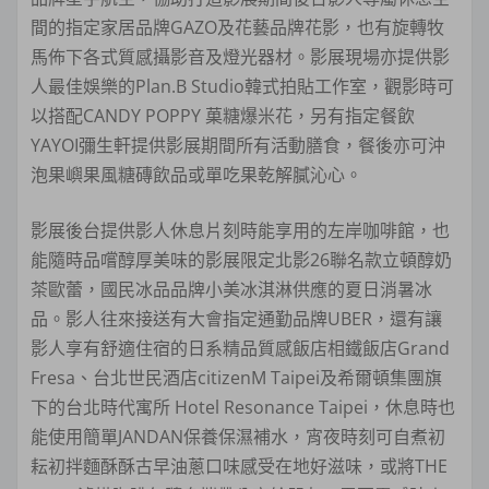
間的指定家居品牌GAZO及花藝品牌花影，也有旋轉牧
馬佈下各式質感攝影音及燈光器材。影展現場亦提供影
人最佳娛樂的Plan.B Studio韓式拍貼工作室，觀影時可
以搭配CANDY POPPY 菓糖爆米花，另有指定餐飲
YAYOI彌生軒提供影展期間所有活動膳食，餐後亦可沖
泡果嶼果風糖磚飲品或單吃果乾解膩沁心。
影展後台提供影人休息片刻時能享用的左岸咖啡館，也
能隨時品嚐醇厚美味的影展限定北影26聯名款立頓醇奶
茶歐蕾，國民冰品品牌小美冰淇淋供應的夏日消暑冰
品。影人往來接送有大會指定通勤品牌UBER，還有讓
影人享有舒適住宿的日系精品質感飯店相鐵飯店Grand
Fresa、台北世民酒店citizenM Taipei及希爾頓集團旗
下的台北時代寓所 Hotel Resonance Taipei，休息時也
能使用簡單JANDAN保養保濕補水，宵夜時刻可自煮初
耘初拌麵酥酥古早油蔥口味感受在地好滋味，或將THE