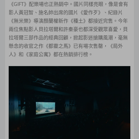
《GIFT》配樂場也正熱銷中。國片同樣亮眼，像是會有
影人黃冠智、施名帥出席的國片《愛作歹》、紀錄片
《無米樂》導演顏蘭權新作《種土》都接近完售。今年
兩位焦點影人貝拉塔爾和許秦豪也都深受觀眾喜愛，貝
拉塔爾三部作品的經典回顧，掀起影迷搶購風潮，毫無
懸念的收官之作《都靈之馬》已有場次售罄，《局外
人》和《家庭公寓》都在熱銷排行榜。