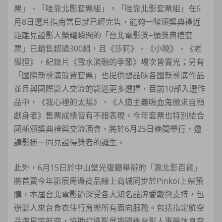
票」、「哇靠北影套票組」。「哇靠北影套票組」在6
月8日選片指南當日就已經完售，能夠一睹頒獎典禮近
距離見證影人榮耀瞬間的「台北電影獎+頒獎典禮套
票」已銷售超過300組，且《莎莉》、《小曉》、《老
狐狸》，紀錄片《雪水消融的季節》場次皆賣光；另有
「國際新導演競賽套票」也提供想品味各國新導演作品
並且與國際影人交流的影迷更多選擇，目前10部入選作
品中，《我心裡的太陽》、《人道主義吸血鬼徵求自願
獻身者》售票成績皆有不錯表現。今年套票也特別結合
國新頒獎典禮與交流酒會，將於6月25日晚間舉行，邀
請影迷一同見證得獎者的誕生。
此外，6月15日於中山堂光復廳舉辦的「靠北影百貨」
將首賣今年影展周邊商品線上商城同步於Pinkoi上架預
購，本屆台北電影節深受各大知名品牌愛戴與支持，包
辦影人來台食衣住行育樂所有面向服務。包括指定航空
品牌星宇航空，協助打造影展期間後台影人專屬休息空