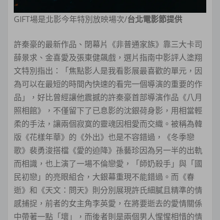
GIFT場是北影今年特別放映場次/
台北電影節提供
許秦豪的最新作品、閉幕片《非普通家族》靠三大卡司
薛景求、金喜愛及張東健飆戲，選片指南中影評人塗翔
文特別指出：「焦點影人是我看影展最喜歡的單元，因
為可以在最短的時間內快速的看完一個導演的重要的作
品」，好比曾經讓他震撼的許秦豪首部導演作品《八月
照相館》，不僅留下了已息影的沈銀荷身影，用相當輕
柔的手法，讓兩個寂寞的靈魂因相愛而交織。被稱為韓
版《花樣年華》的《外出》也是不容錯過，《冬季戀
歌》裴勇浚搭檔《愛的迫降》孫藝珍因為另一半的出軌
而相識，也上演了一場不倫戀愛，「師奶殺手」與「國
民初戀」的亮眼組合，大銀幕重現不能錯過。而《春
逝》和《天文：問天》則分別展現許氏細膩且精準的情
感捕捉，前者的女主角李英愛，在將要逝去的愛情關係
中帶著一點「壞」，而後者則是兩個男人惺惺相惜的情