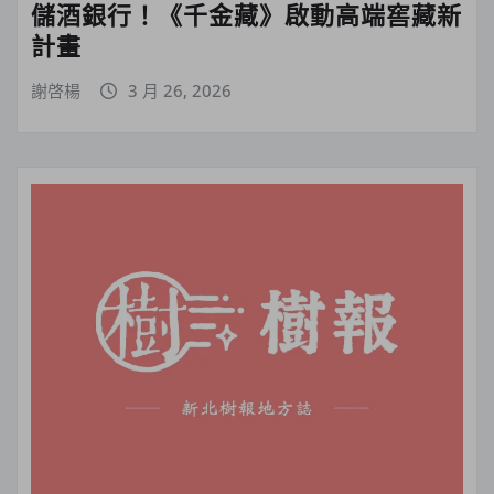
儲酒銀行！《千金藏》啟動高端窖藏新
計畫
謝啓楊
3 月 26, 2026