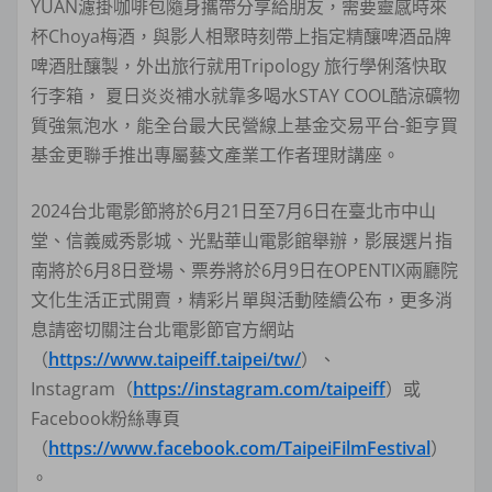
YUAN濾掛咖啡包隨身攜帶分享給朋友，需要靈感時來
杯Choya梅酒，與影人相聚時刻帶上指定精釀啤酒品牌
啤酒肚釀製，外出旅行就用Tripology 旅行學俐落快取
行李箱， 夏日炎炎補水就靠多喝水STAY COOL酷涼礦物
質強氣泡水，能全台最大民營線上基金交易平台-鉅亨買
基金更聯手推出專屬藝文產業工作者理財講座。
2024台北電影節將於6月21日至7月6日在臺北市中山
堂、信義威秀影城、光點華山電影館舉辦，影展選片指
南將於6月8日登場、票券將於6月9日在OPENTIX兩廳院
文化生活正式開賣，精彩片單與活動陸續公布，更多消
息請密切關注台北電影節官方網站
（
https://www.taipeiff.taipei/tw/
）、
Instagram（
https://instagram.com/taipeiff
）或
Facebook粉絲專頁
（
https://www.facebook.com/TaipeiFilmFestival
）
。