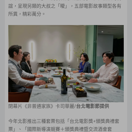
誼，呈現另類的大叔之「曖」，五部電影故事類型各有
所異，精彩萬分。
閉幕片《非普通家族》卡司華麗/
台北電影節提供
今年北影推出三種套票包括「台北電影獎+頒獎典禮套
票」、「國際新導演競賽＋頒獎典禮暨交流酒會套