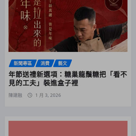
新聞專區
消費
藝文
年節送禮新選項：糖巢龍鬚糖把「看不
見的工夫」裝進盒子裡
陳建融
1 月 3, 2026