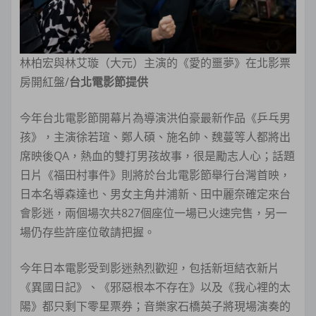
林柏宏與林艾璇（大元）主演的《愛的噩夢》在北影票
房開紅盤/
台北電影節提供
今年台北電影節開幕片為導演洪伯豪最新作品《乒乓男
孩》，主演徐若瑄、鄭人碩、施名帥、魏蔓等人都將出
席映後QA，熱血的雙打男孩故事，很是勵志人心；話題
日片《福田村事件》則將於台北電影節舉行台灣首映，
日本名導森達也、男女主角井浦新、田中麗奈確定來台
會影迷，兩個場次共827個座位一場已火速完售，另一
場仍存些許座位敬請把握。
今年日本電影受到影迷熱烈歡迎，包括新垣結衣新片
《異國日記》、《邪惡根本不存在》以及《我心裡的太
陽》都只剩下零星票券；音樂家石橋英子將現場演奏的