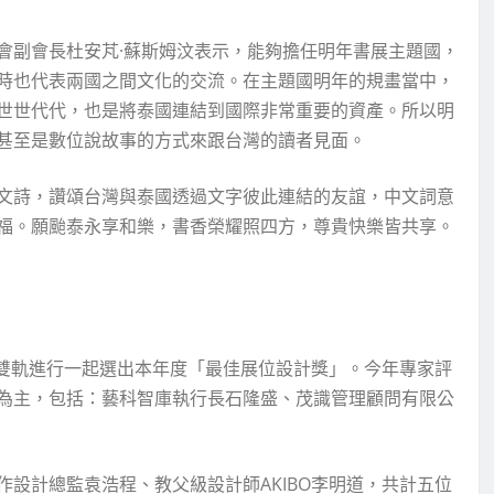
會副會長杜安芃·蘇斯姆汶表示，能夠擔任明年書展主題國，
時也代表兩國之間文化的交流。在主題國明年的規畫當中，
世世代代，也是將泰國連結到國際非常重要的資產。所以明
甚至是數位說故事的方式來跟台灣的讀者見面。
文詩，讚頌台灣與泰國透過文字彼此連結的友誼，中文詞意
福。願颱泰永享和樂，書香榮耀照四方，尊貴快樂皆共享。
審雙軌進行一起選出本年度「最佳展位設計獎」。今年專家評
為主，包括：藝科智庫執行長石隆盛、茂識管理顧問有限公
設計總監袁浩程、教父級設計師AKIBO李明道，共計五位