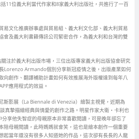
，包括11位義大利當代作家和8家義大利出版社，共進行了一百
貿易文化推廣辦事處與貿易組、義大利文化部、義大利貿易
協會及義大利書籍傳訊公司緊密合作，為義大利和台灣的雙
點關注於義大利出版市場，三位出版專家義大利出版協會研究
以及副會長Lorenzo Armando個別分享新冠疫情之後，出版產業如何
取向創作、翻譯補助計畫如何有效推展海外版權達到每年八
APP應用程式的效益。
a Biennale di Venezia）繪製主視覺，近期為
暢談真摯描繪經典與情愛的創作之路。明星作家大衛‧卡利也
座中分享他失智症的母親原本非常喜歡閱讀，可是晚年卻忘了
本陪母親閱讀，此時媽媽就會笑，這也是繪本創作一個重要
想起當年還沒有很多人知道她的作品，這次卻有長長的人龍