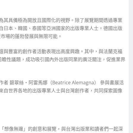
為其具備極為開放且國際化的視野。除了展覽期間透過專業
自日本、韓國、泰國等亞洲國家的出版專業人士。德國出版
出版市場的蓬勃發展與無限可能。
壇與豐富的創作者活動表現出高度興趣。其中，與法蘭克福
 等前瞻性議題，成功吸引國內外出版同業的廣泛關注，促進業界
絲・阿雷馬娜（Beatrice Alemagna） 參與書展活
來自世界各地的出版專業人士與台灣創作者，共同探索圖像
來「想像無邊」的創意和展覽，與台灣出版業和讀者們一起深