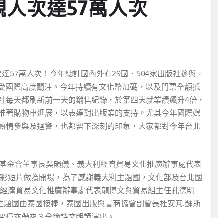
觀人次達57萬人次
次達57萬人次！今年總計國內外有29國、504家出版社參與，
灣已受國際高度關注。今年持續有文化幣加碼，以及門票全額抵
社每天都刷新前一天的銷售紀錄，於第四天就業績飆升4倍，
推著購物車逛展，以表達對出版業的支持。尤其今年國際媒
熱情參與及迴響，也都留下深刻的印象，大家都對今年台北
展基金會董事長吳韻儀、義大利經濟貿易文化推廣辦事處代表
放1分鐘精彩短片做為開場，為了感謝義大利主題國，文化部及台北國
利經濟貿易文化推廣辦事處代表龍博文與貿易組主任孔德明
2026主題國由泰國接棒，泰國出版與書商協會副會長杜安芃.蘇斯
智偉亦帶來３分鐘詩文朗誦演出。