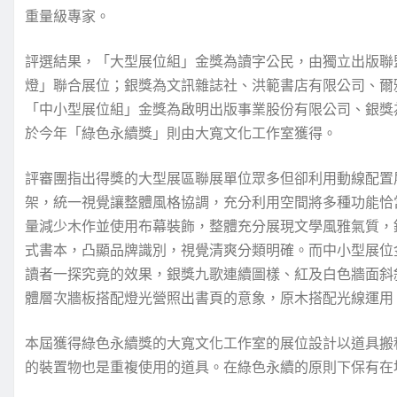
重量級專家。
評選結果，「大型展位組」金獎為讀字公民，由獨立出版聯盟
燈」聯合展位；銀獎為文訊雜誌社、洪範書店有限公司、爾
「中小型展位組」金獎為啟明出版事業股份有限公司、銀獎
於今年「綠色永續獎」則由大寬文化工作室獲得。
評審團指出得獎的大型展區聯展單位眾多但卻利用動線配置
架，統一視覺讓整體風格協調，充分利用空間將多種功能恰
量減少木作並使用布幕裝飾，整體充分展現文學風雅氣質，
式書本，凸顯品牌識別，視覺清爽分類明確。而中小型展位
讀者一探究竟的效果，銀獎九歌連續圖樣、紅及白色牆面斜
體層次牆板搭配燈光營照出書頁的意象，原木搭配光線運用
本屆獲得綠色永續獎的大寬文化工作室的展位設計以道具搬
的裝置物也是重複使用的道具。在綠色永續的原則下保有在