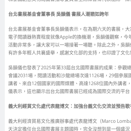
台北書展基金會董事長 吳韻儀 書展人潮猶如跨年
台北書展基金會董事長吳韻儀表示，在為期六天的書展，大
電子閱讀器熱賣程度就像Apple的換機潮，吳韻儀觀察，
活動非常多，讓大家可以一場接著一場聽。除此之外，吳韻
有許多年輕人共襄盛舉，感謝文化部的支持，也印證了文化
吳韻儀也發表了2025年第33屆台北國際書展的成果：參觀
會議2031場，閱讀活動和沙龍總場次達1126場，29個參展
講者、來自12個國家的國際媒體、高達1268位國內外講者
儀表示，這也顯示出台北國際書展已經成為國際交流的平台
義大利經貿文化處代表龍博文：加強台義文化交流並預告歌
義大利經濟貿易文化推廣辦事處代表龍博文（Marco Lom
天決定擔任台北國際書展主題國時，完全沒想到是一個盛況