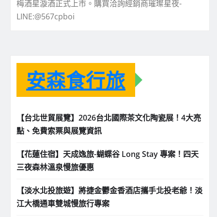
梅酒星漩酒正式上市。購買洽詢經銷商璀璨星夜-
LINE:@567cpboi
安森食行旅
【台北世貿展覽】2026台北國際茶文化陶瓷展！4大亮
點、免費索票與展覽資訊
【花蓮住宿】天成逸旅-蝴蝶谷 Long Stay 專案！四天
三夜森林溫泉慢旅優惠
【淡水北投旅遊】將捷金鬱金香酒店攜手北投老爺！淡
江大橋通車雙城慢旅行專案