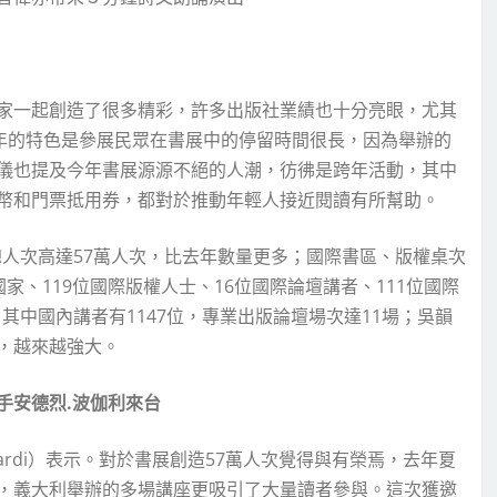
家一起創造了很多精彩，許多出版社業績也十分亮眼，尤其
今年的特色是參展民眾在書展中的停留時間很長，因為舉辦的
儀也提及今年書展源源不絕的人潮，彷彿是跨年活動，其中
幣和門票抵用券，都對於推動年輕人接近閱讀有所幫助。
總人次高達57萬人次，比去年數量更多；國際書區、版權桌次
國家、119位國際版權人士、16位國際論壇講者、111位國際
，其中國內講者有1147位，專業出版論壇場次達11場；吳韻
，越來越強大。
手安德烈.波伽利來台
bardi）表示。對於書展創造57萬人次覺得與有榮焉，去年夏
，義大利舉辦的多場講座更吸引了大量讀者參與。這次獲邀