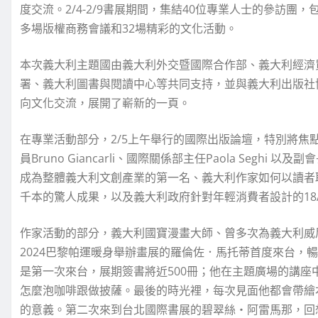
度交流。2/4-2/9書展期間，集結40位專業人士的參訪團
多場版權商務會議和32場精彩的文化活動。
本次義大利主題國由義大利外交暨國際合作部、義大利經濟
署、義大利圖書與閱讀中心等共同支持，並與義大利出版社
向文化交流，展開了嶄新的一頁。
在專業活動部分，2/5上午舉行的國際出版論壇，特別將焦
員Bruno Giancarli、國際關係部主任Paola Seghi 
成為整體義大利文創產業的第一名、義大利作家如何以讀者
千本的驚人成果，以及義大利政府針對年輕消費者設計的18
作家活動的部分，義大利國寶漫畫大師、曾多次為義大利威尼斯影展（L
2024巴黎帕運暖身舉辦畫展的羅倫佐．馬托蒂首度來台，
是第一次來台，展期簽書將近500冊；他在主題廣場的講
怎麼泡咖啡跟做披薩。最後的時光裡，每次見面他都會帶繪
的意義。第二次來到台北國際書展的碧翠絲‧阿雷馬那，回