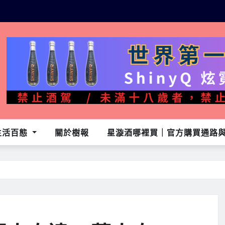
生活百態
關於樹報
星漩酒哪裡買｜官方購買通路與L