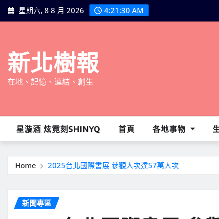
Skip
星期六, 8 8 月 2026
4:21:31 AM
to
content
新北樹報
在地、記憶、連結、創生
星漩酒 炫霓刻SHINYQ
首頁
各地事物
Home
2025台北國際書展 參觀人次達57萬人次
新聞專區