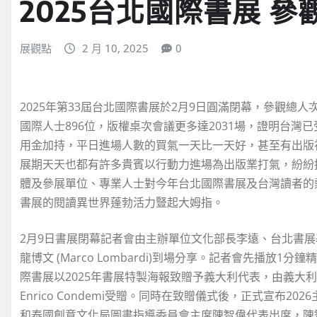
2025台北國際書展 參
展觀點
2 月 10, 2025
0
2025年第33屆台北國際書展於2月9日圓滿閉幕，參觀總人
國際人士896位，版權桌次會議更多達2031場，證明台
用金加持，平日進場人數的買氣一天比一天好，甚至有出版
展期天天也都有許多貴賓以行動力進場為出版業打氣，紛紛
體及參展單位、專業人士對今年台北國際書展及台灣讀者的
書展的閱讀異世界蓬勃活力豎起大姆指。
2月9日書展閉幕記者會由主辦單位文化部長李遠、台北書
龍博文 (Marco Lombardi)到場分享。記者會先播
際書展以2025年書展特製海報致贈予義大利代表，由義大
Enrico Condemi受贈。同時在致贈儀式後，正式宣布
和泰國創意文化局圖書指導委員會主席陳智偉代表出席，陳