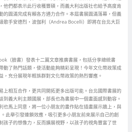
，他們都表示此行收穫豐碩，而義大利出版社也給予高度肯
動的圓滿完成有賴各方通力合作。本屆書展圓滿落幕，但義
安德烈・波伽利（Andrea Bocelli）即將在台北大巨
book（臉書）發表十二篇文章推廣書展，包括分享總統書
帶動了熱門話題，使活動能夠精彩呈現！今年文化幣政策成
益，充分展現年輕族群對文化幣政策的熱烈響應。
易上相互合作，更共同開拓更多出版可能。台北國際書展的
談到義大利主題國展，部長也為書展中一個畫面感到動容。
利也馬上同意，將一位小朋友的畫作貼在插畫展示牆上，與
ea」。此舉引發連鎖效應，吸引更多小朋友前來展示自己的創
制孩子的想像力，反而擴展視野，以孩子的視角豐富了世