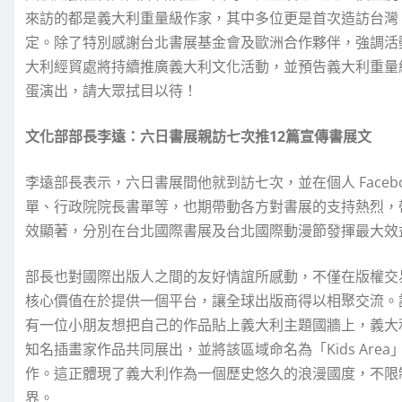
來訪的都是義大利重量級作家，其中多位更是首次造訪台灣
定。除了特別感謝台北書展基金會及歐洲合作夥伴，強調活
大利經貿處將持續推廣義大利文化活動，並預告義大利重量級歌手
蛋演出，請大眾拭目以待！
文化部部長李遠：六日書展親訪七次推12篇宣傳書展文
李遠部長表示，六日書展間他就到訪七次，並在個人 Face
單、行政院院長書單等，也期帶動各方對書展的支持熱烈，
效顯著，分別在台北國際書展及台北國際動漫節發揮最大效
部長也對國際出版人之間的友好情誼所感動，不僅在版權交
核心價值在於提供一個平台，讓全球出版商得以相聚交流。
有一位小朋友想把自己的作品貼上義大利主題國牆上，義大
知名插畫家作品共同展出，並將該區域命名為「Kids Ar
作。這正體現了義大利作為一個歷史悠久的浪漫國度，不限
界。