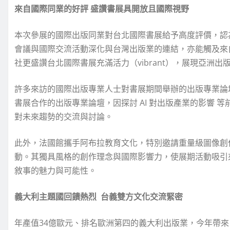
來自國際同業的好評 盛讚書展具開放且國際視野
本次參展的國際出版同業對台北國際書展給予高度評價，認
會議與國際交流活動深化與台灣出版業的連結，亦能觸及來
社更盛讚台北國際書展充滿活力（vibrant），展現亞洲
許多來訪的國際出版專業人士對書展期間舉辦的出版專業論
書展合作的出版專業論壇，因探討 AI 對出版產業的影響
對未來趨勢的交流與討論。
此外，法國館攜手阿布拉教育文化，特別邀請重量級圖像創作者 碧翠
動。其獨具風格的創作理念與國際影響力，使展期活動吸引
敘事的魅力與可能性。
義大利主題國回饋熱烈 台義雙方文化交流緊密
年產值34億歐元、排名歐洲第四的義大利出版業，今年帶