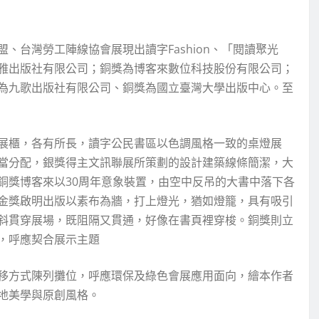
、台灣勞工陣線協會展現出讀字Fashion、「閱讀聚光
雅出版社有限公司；銅獎為博客來數位科技股份有限公司；
為九歌出版社有限公司、銅獎為國立臺灣大學出版中心。至
展櫃，各有所長，讀字公民書區以色調風格一致的桌燈展
當分配，銀獎得主文訊聯展所策劃的設計建築線條簡潔，大
銅獎博客來以30周年意象裝置，由空中反吊的大書中落下各
金獎啟明出版以素布為牆，打上燈光，猶如燈籠，具有吸引
斜貫穿展場，既阻隔又貫通，好像在書頁裡穿梭。銅獎則立
，呼應契合展示主題
移方式陳列攤位，呼應環保及綠色會展應用面向，繪本作者
地美學與原創風格。