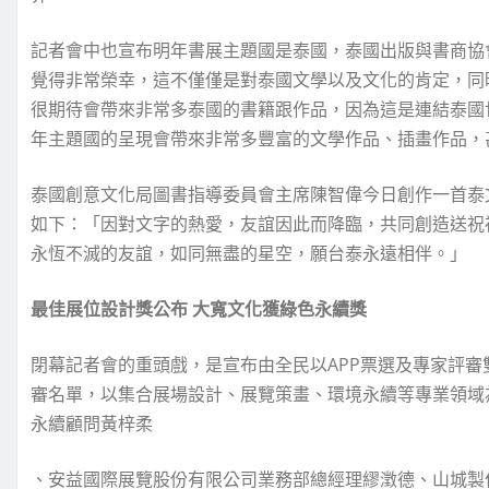
記者會中也宣布明年書展主題國是泰國，泰國出版與書商協
覺得非常榮幸，這不僅僅是對泰國文學以及文化的肯定，同
很期待會帶來非常多泰國的書籍跟作品，因為這是連結泰國
年主題國的呈現會帶來非常多豐富的文學作品、插畫作品，
泰國創意文化局圖書指導委員會主席陳智偉今日創作一首泰
如下：「因對文字的熱愛，友誼因此而降臨，共同創造送祝
永恆不滅的友誼，如同無盡的星空，願台泰永遠相伴。」
最佳展位設計獎公布 大寬文化獲綠色永續獎
閉幕記者會的重頭戲，是宣布由全民以APP票選及專家評
審名單，以集合展場設計、展覽策畫、環境永續等專業領域
永續顧問黃梓柔
、安益國際展覽股份有限公司業務部總經理繆澂德、山城製作