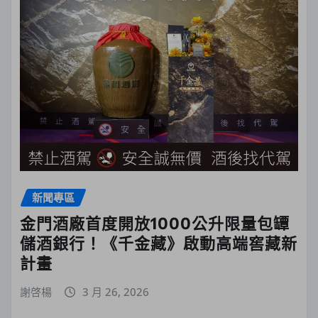
新聞專區
金門酒廠首度開放1000公升限量包罈
儲酒銀行！《千金藏》啟動高端窖藏新
計畫
謝啓楊
3 月 26, 2026