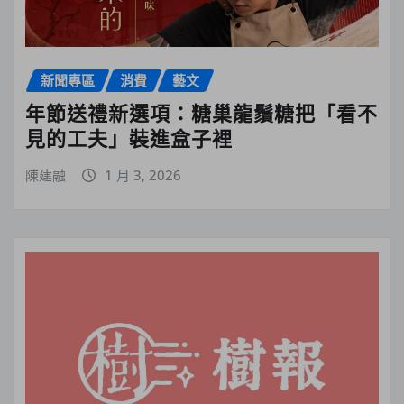
新聞專區
消費
藝文
年節送禮新選項：糖巢龍鬚糖把「看不
見的工夫」裝進盒子裡
陳建融
1 月 3, 2026