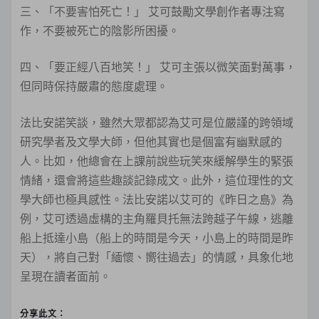
三、「不要害怕死亡！」 艾可鼓勵文學創作者專注寫
作，不要被死亡的陰影所困擾。
四、「要正經八百地笑！」 艾可主張以微笑面對萬事，
但同時保持嚴肅的態度處理。
法比安諾笑談，雖然大眾都認為艾可是位嚴謹的跨領域
研究學者及文學大師，但他其實也是個富有幽默感的
人。比如，他總會在上課前說些玩笑來緩解學生的緊張
情緒，還會將這些趣談記錄成文。此外，這位理性的文
學大師也極具感性。法比安諾以艾可的《昨日之島》為
例，艾可透過虛構的主角羅貝托無法跨越子午線，逃離
船上抵達小島（船上的時間是今天，小島上的時間是昨
天），將自己對「緬懷、嚮往過去」的情感，具象化地
呈現在讀者面前。
分享此文：