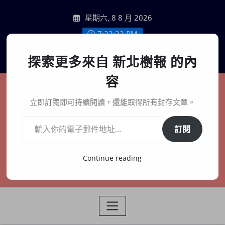
Skip
星期六, 8 8 月 2026
to
content
7:22:24 PM
聯絡我們
探索更多來自 新北樹報 的內
容
新北樹報
立即訂閱即可持續閱讀，還能取得所有封存文章。
輸入你的電子郵件地址…
在地、記憶、連結、創生
訂閱
Continue reading