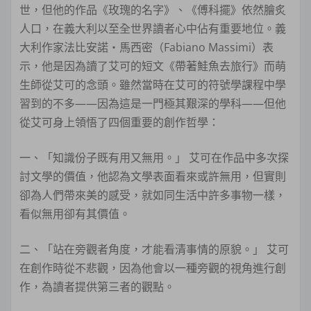
世，但他的作品《玫瑰的名字》、《傅科擺》依然膾炙
人口，在義大利以至全世界讀者心中佔有重要地位。義
大利作家法比安諾・馬西密（Fabiano Massimi）表
示，他是因為讀了艾可的短文《帶著鮭魚去旅行》而萌
生師從艾可的念頭。雖然當時在艾可的符號學課程中學
習到的不多——因為這是一門極其艱深的學科——但他
從艾可身上領悟了四個重要的創作哲學：
一、「知識份子既有用又無用。」 艾可在作品中多次探
討文學的價值，他認為文學表面看來或許無用，但實則
卻為人們帶來美的感受，就如同生活中許多事物一樣，
看似無用卻有其價值。
二、「站在旁觀者角度，才能看清事情的原貌。」 艾可
在創作時從不悲觀，因為他會以一種旁觀的視角進行創
作，為讀者提供第三者的觀點。