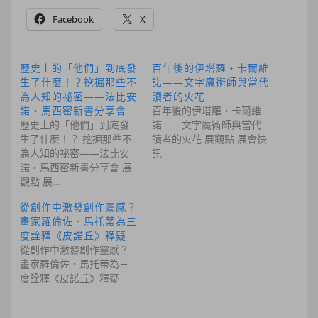
Facebook
X
歷史上的「他們」到底發
百年後的伊塔羅・卡爾維
生了什麼！？挖掘那些不
諾——文字魔術師與當代
為人知的祕密——法比安
讀者的火花
諾・馬西密新書分享會
百年後的伊塔羅・卡爾維
歷史上的「他們」到底發
諾——文字魔術師與當代
生了什麼！？ 挖掘那些不
讀者的火花 展觀點 展會快
為人知的祕密——法比安
訊
諾・馬西密新書分享會 展
觀點 展…
從創作中激發創作靈感？
畫家羅倫佐．馬托蒂為三
度詮釋《皮諾丘》釋疑
從創作中激發創作靈感？
畫家羅倫佐．馬托蒂為三
度詮釋《皮諾丘》釋疑