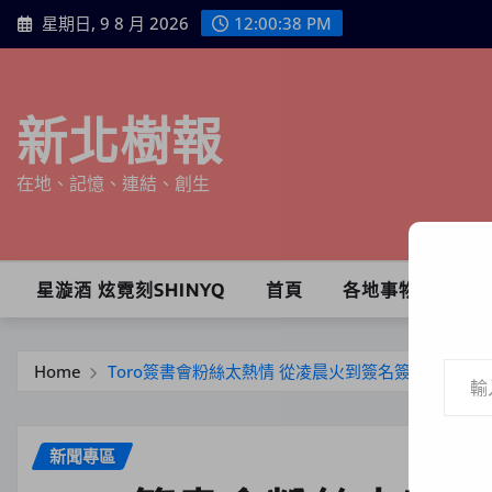
Skip
星期日, 9 8 月 2026
12:00:39 PM
to
content
新北樹報
在地、記憶、連結、創生
星漩酒 炫霓刻SHINYQ
首頁
各地事物
輸入你的電子郵件地址…
Home
Toro簽書會粉絲太熱情 從凌晨火到簽名簽不完
新聞專區