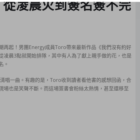
情 從凌晨火到簽名簽不完
潮再起！男團Energy成員Toro帶來最新作品《我們沒有約好
從凌晨3點就開始排隊，其中有人為了獻上親手做的花，也是
名。
清唱一曲。有趣的是，Toro收到讀者看他書的感想回函，合
現場也是笑聲不斷。而這場簽書會粉絲太熱情，甚至還移至