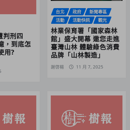
台北
政府
新聞專區
活動
活動快訊
觀光
林業保育署「國家森林
e遭判刑四
館」盛大開幕 邀您走進
億，到底怎
臺灣山林 體驗綠色消費
使用?
品牌「山林製造」
謝啓楊
11 月 7, 2025
5