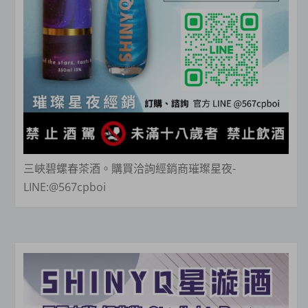
三峽碧螺春茶酒。購買洽詢經銷商璀璨星夜-
LINE:@567cpboi