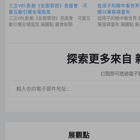
三立VBL影劇《全面管控》見面會 可
從孩子的眼中看世界
愛互動引爆全場氣氛
娜以筆探尋童年
三立VBL影劇《全面管控》見面會 可愛互
從孩子的眼中看世界 
動引爆全場氣氛 展觀點 展會新聞
筆探尋童年 展觀點 
探索更多來自 
訂閱即可透過電子
輸入你的電子郵件地址…
展觀點