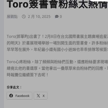
Toro簽書會粉絲太熱
展觀點
2 月 10, 2025
0
Toro(郭葦昀)出書了！2月8日在台北國際書展主題廣場追星
的明天》於書展現場舉辦一場別開生面的簽書會，許多粉絲
早早等在展外，年紀最小還有國小小迷妹也乖乖排隊等候簽
Toro心疼粉絲，除了頻頻與粉絲們互動，還應粉絲要求現場
總竟比他的書還厚。當他拿出一疊厚厚來自粉絲們的回應，
時報攤位繼續簽下去呢！
分享此文：
Facebook
X