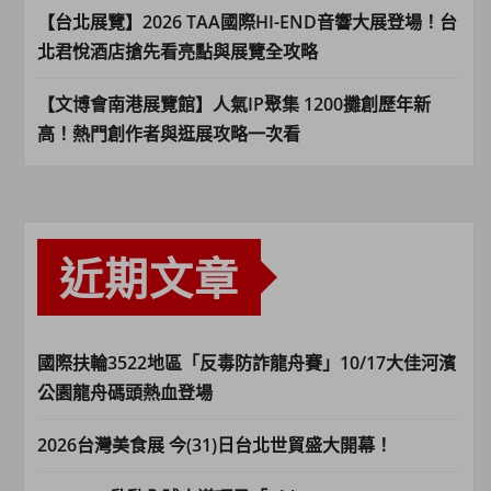
【台北展覽】2026 TAA國際HI-END音響大展登場！台
北君悅酒店搶先看亮點與展覽全攻略
【文博會南港展覽館】人氣IP聚集 1200攤創歷年新
高！熱門創作者與逛展攻略一次看
近期文章
國際扶輪3522地區「反毒防詐龍舟賽」10/17大佳河濱
公園龍舟碼頭熱血登場
2026台灣美食展 今(31)日台北世貿盛大開幕！