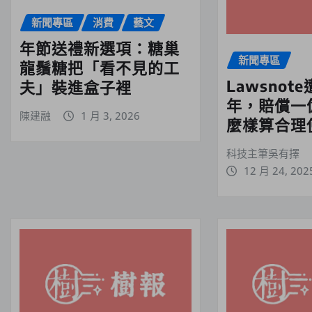
新聞專區
消費
藝文
年節送禮新選項：糖巢
新聞專區
龍鬚糖把「看不見的工
Lawsnot
夫」裝進盒子裡
年，賠償一
陳建融
1 月 3, 2026
麼樣算合理
科技主筆吳有擇
12 月 24, 202