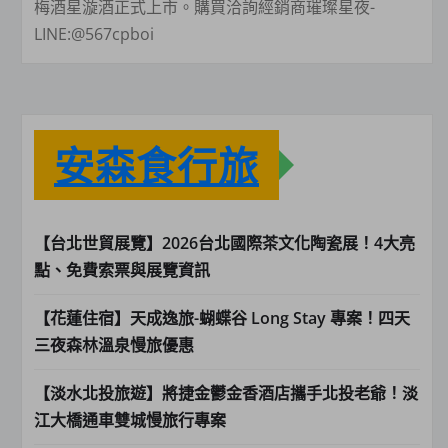
梅酒星漩酒正式上市。購買洽詢經銷商璀璨星夜-
LINE:@567cpboi
安森食行旅
【台北世貿展覽】2026台北國際茶文化陶瓷展！4大亮
點、免費索票與展覽資訊
【花蓮住宿】天成逸旅-蝴蝶谷 Long Stay 專案！四天
三夜森林溫泉慢旅優惠
【淡水北投旅遊】將捷金鬱金香酒店攜手北投老爺！淡
江大橋通車雙城慢旅行專案