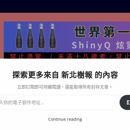
探索更多來自 新北樹報 的內容
生活百態
關於樹報
星漩酒哪裡買｜官方購買通路與L
立即訂閱即可持續閱讀，還能取得所有封存文章。
Continue reading