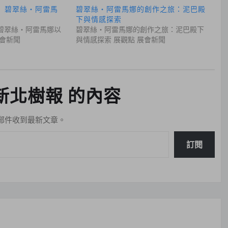
 碧翠絲・阿雷馬
碧翠絲・阿雷馬娜的創作之旅：泥巴殿
下與情感探索
碧翠絲・阿雷馬娜以
碧翠絲・阿雷馬娜的創作之旅：泥巴殿下
展會新聞
與情感探索 展觀點 展會新聞
新北樹報 的內容
郵件收到最新文章。
訂閱