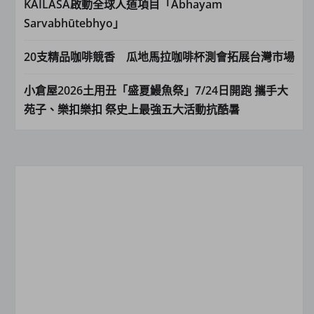
KAILASA啟動全球人道項目「Abhayam
Sarvabhūtebhyo」
20支精品咖啡競香 瓜地馬拉咖啡杯測會拓展台灣市場
小倉屋2026土用丑「盛夏鰻魚祭」7/24日開跑 攜手大
苑子、樂扣樂扣 祭史上最強五大活動抗酷暑