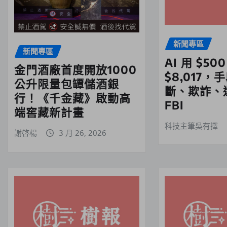
新聞專區
新聞專區
AI 用 $50
金門酒廠首度開放1000
$8,017
公升限量包罈儲酒銀
斷、欺詐、
行！《千金藏》啟動高
FBI
端窖藏新計畫
科技主筆吳有擇
謝啓楊
3 月 26, 2026