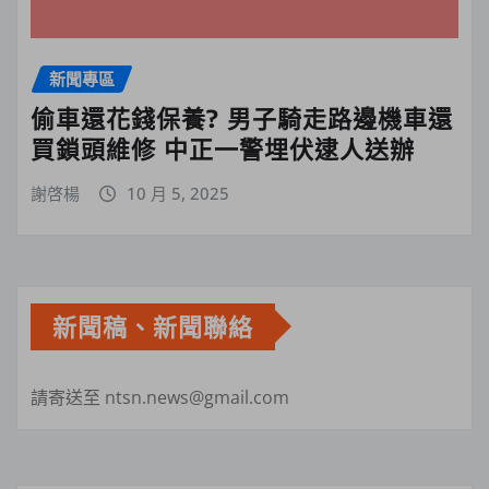
新聞專區
偷車還花錢保養? 男子騎走路邊機車還
買鎖頭維修 中正一警埋伏逮人送辦
謝啓楊
10 月 5, 2025
新聞稿、新聞聯絡
請寄送至 ntsn.news@gmail.com