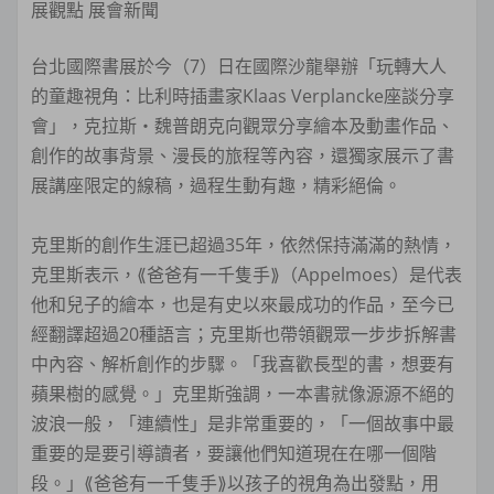
展觀點 展會新聞
台北國際書展於今（7）日在國際沙龍舉辦「玩轉大人
的童趣視角：比利時插畫家Klaas Verplancke座談分享
會」，克拉斯・魏普朗克向觀眾分享繪本及動畫作品、
創作的故事背景、漫長的旅程等內容，還獨家展示了書
展講座限定的線稿，過程生動有趣，精彩絕倫。
克里斯的創作生涯已超過35年，依然保持滿滿的熱情，
克里斯表示，⟪爸爸有一千隻手⟫（Appelmoes）是代表
他和兒子的繪本，也是有史以來最成功的作品，至今已
經翻譯超過20種語言；克里斯也帶領觀眾一步步拆解書
中內容、解析創作的步驟。「我喜歡長型的書，想要有
蘋果樹的感覺。」克里斯強調，一本書就像源源不絕的
波浪一般，「連續性」是非常重要的，「一個故事中最
重要的是要引導讀者，要讓他們知道現在在哪一個階
段。」⟪爸爸有一千隻手⟫以孩子的視角為出發點，用