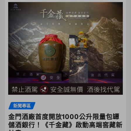
新聞專區
金門酒廠首度開放1000公升限量包罈
儲酒銀行！《千金藏》啟動高端窖藏新