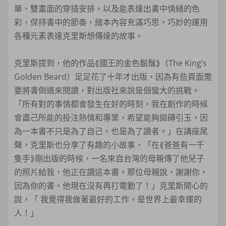
單、雙畫面的穿插安排，以及能表達出書中情緒的色
彩，保持書中的節奏，繪本內容充滿巧思，巧妙的運用
各種元素表達克里斯想傳達的故事。
克里斯提到，他的作品⟪國王的金色鬍鬚⟫（The King’s
Golden Beard）足足花了十年才出版，因為有些頁面需
要將書倒過來閱讀，對出版社來說是個蠻大的挑戰。
「所有對的事情都會發生在好的時刻，我在創作的時候
會盡己所能的投注熱情和專業，希望能夠拋磚引玉，因
為一本書不只是為了自己，也是為了讀者。」在講座尾
聲，克里斯也分享了有趣的小故事，「在⟪爸爸有一千
隻手⟫剛出版的時候，一名來自台灣的母親傳了他兒子
的照片給我，他正在讀這本書。那位母親說，謝謝你，
因為你的書。他現在沒有再打電動了！」克里斯開心的
說，「 我覺得我做著最好的工作，是世界上最幸運的
人！」