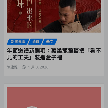
新聞專區
消費
藝文
年節送禮新選項：糖巢龍鬚糖把「看不
見的工夫」裝進盒子裡
陳建融
1 月 3, 2026