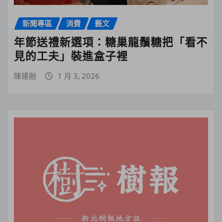
新聞專區
消費
藝文
年節送禮新選項：糖巢龍鬚糖把「看不
見的工夫」裝進盒子裡
陳建融
1 月 3, 2026