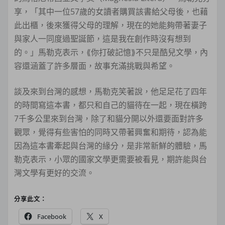
享，「其中一位57歲的女讀者購買該書給父母後，也藉
此出櫃，後來獲得父母的理解，現在的她能夠帶著妻子
與家人一同度過聖誕節，這是我在創作時沒有想到
的。」馬勒克表示，⟪你打破記憶⟫不只是酷兒文學，內
容還涵蓋了許多層面，故事充滿挑戰與希望。
談及來到台灣的感想，馬勒克笑著說，他足足花了四年
的時間寫這本書，都只和自己的貓待在一起，現在橫跨
7千多公里來到台灣，除了和貓分開以外還要面對許多
觀眾，覺得有些害怕的同時又帶著興奮和期待，認為能
因為這本書牽起與台灣的緣分，是非常新鮮的體驗，馬
勒克表示，小眾的國家文學更需要被看見，期許能與台
灣文學有更好的交流。
分享此文：
Facebook
X