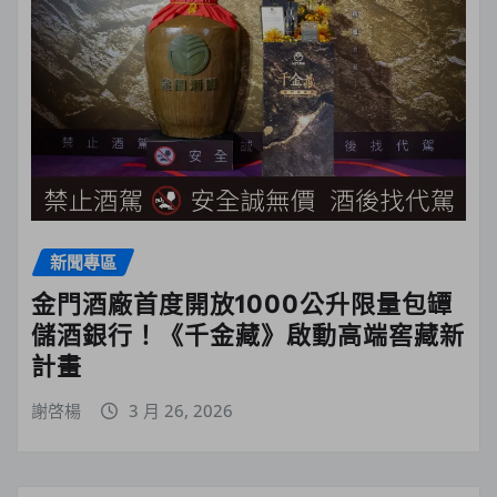
新聞專區
金門酒廠首度開放1000公升限量包罈
儲酒銀行！《千金藏》啟動高端窖藏新
計畫
謝啓楊
3 月 26, 2026