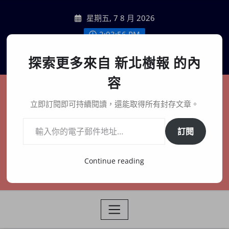
Skip
星期五, 7 8 月 2026
to
content
2:03:57 PM
聯絡我們
探索更多來自 新北樹報 的內
容
新北樹報
立即訂閱即可持續閱讀，還能取得所有封存文章。
輸入你的電子郵件地址…
在地、記憶、連結、創生
訂閱
Continue reading