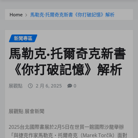
Home
馬勒克·托爾奇克新書《你打破記憶》解析
新聞專區
馬勒克·托爾奇克新書
《你打破記憶》解析
展觀點
2 月 6, 2025
0
展觀點 展會新聞
2025台北國際書展於2月5日在世貿一館國際沙龍舉辦
「與捷克作家馬勒克・托爾奇克（Marek Torčík）面對