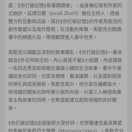
面：⟪你打破記憶⟫新書朗讀會」，由身兼記者和作家的
尤納許・茲博日爾（Jonáš Zbořil）擔任主持人，透過
雙方的互動與訪談，探討⟪你打破記憶⟫的作者馬勒克的
創作靈感以及寫作歷程；在活動的尾聲，馬勒克也朗讀
書中的精選片段，帶領觀眾進入書中世界。
馬勒克以細膩且深刻的敘事聞名，⟪你打破記憶⟫一書收
錄自⟪外在所缺乏的，內心尋覓不著⟫小說選，內容描寫
一名同志男孩和母親在偏遠小鎮的生活故事，書中不僅
講述身份認同，也提及親情、霸凌議題，以及面對困境
的掙扎與成長過程。馬勒克表示，他也是在偏鄉長大，
與母親的關係也與呼應小說的內容，以第三人稱視角書
寫主角故事的同時，也希望能建立起和母親的良好關
係。
⟪你打破記憶⟫出版後即大受好評，也榮獲捷克最具聲望
的馬格尼希西亞文學獎（Magnesia Litera）。馬勒克分