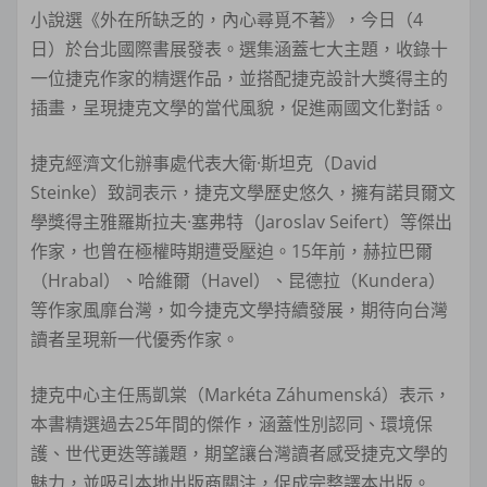
小說選《外在所缺乏的，內心尋覓不著》，今日（4
日）於台北國際書展發表。選集涵蓋七大主題，收錄十
一位捷克作家的精選作品，並搭配捷克設計大獎得主的
插畫，呈現捷克文學的當代風貌，促進兩國文化對話。
捷克經濟文化辦事處代表大衛·斯坦克（David
Steinke）致詞表示，捷克文學歷史悠久，擁有諾貝爾文
學獎得主雅羅斯拉夫·塞弗特（Jaroslav Seifert）等傑出
作家，也曾在極權時期遭受壓迫。15年前，赫拉巴爾
（Hrabal）、哈維爾（Havel）、昆德拉（Kundera）
等作家風靡台灣，如今捷克文學持續發展，期待向台灣
讀者呈現新一代優秀作家。
捷克中心主任馬凱棠（Markéta Záhumenská）表示，
本書精選過去25年間的傑作，涵蓋性別認同、環境保
護、世代更迭等議題，期望讓台灣讀者感受捷克文學的
魅力，並吸引本地出版商關注，促成完整譯本出版。