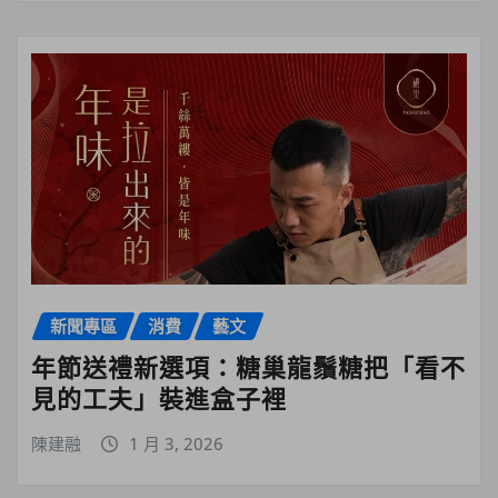
新聞專區
消費
藝文
年節送禮新選項：糖巢龍鬚糖把「看不
見的工夫」裝進盒子裡
陳建融
1 月 3, 2026