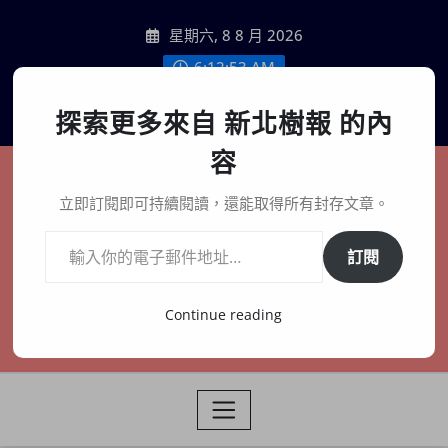
Skip
星期六, 8 8 月 2026
to
content
6:12:55 AM
聯絡我們
探索更多來自 新北樹報 的內
容
新北樹報
立即訂閱即可持續閱讀，還能取得所有封存文章。
輸入你的電子郵件地址…
在地、記憶、連結、創生
訂閱
Continue reading