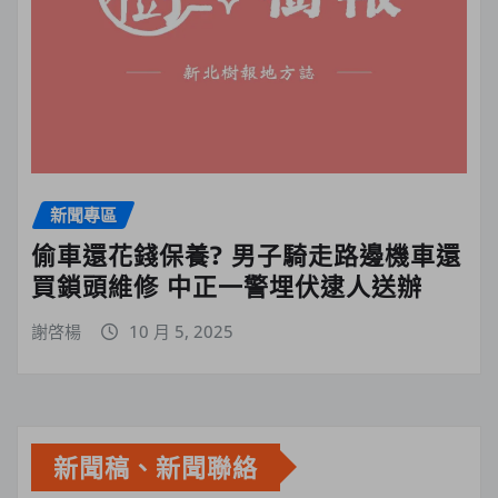
新聞專區
偷車還花錢保養? 男子騎走路邊機車還
買鎖頭維修 中正一警埋伏逮人送辦
謝啓楊
10 月 5, 2025
新聞稿、新聞聯絡