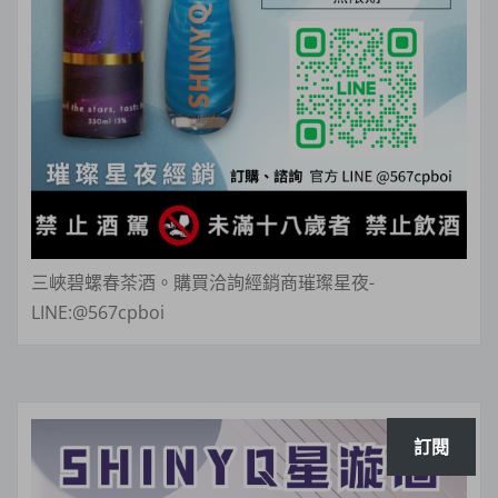
三峽碧螺春茶酒。購買洽詢經銷商璀璨星夜-
LINE:@567cpboi
訂閱