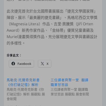
此次捷克首次於台北國際書展展出「捷克文學國家隊」
陣容，展示「最美麗的捷克書籍」、馬格尼西亞文學獎
（Magnesia Litera）作品、吉里·奧騰獎（Jiří Orten
Award）新秀作家作品、「金絲帶」優質兒童書籍及
Muriel漫畫獎得獎作品，充分展現捷克文學與書籍設計
的多樣性。
分享此文：
Facebook
X
馬勒克·托爾奇克新書
三位譯者齊聚一堂 翻譯
《你打破記憶》解析
職業甘苦談
馬勒克·托爾奇克新書《你
三位譯者齊聚一堂 翻譯職
打破記憶》解析 展觀點 展
業甘苦談 展觀點 展會新聞
會新聞