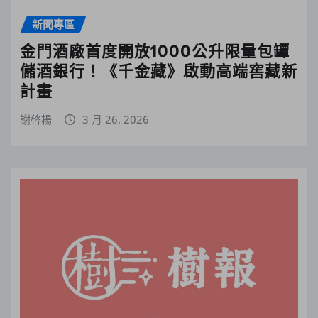
新聞專區
金門酒廠首度開放1000公升限量包罈
儲酒銀行！《千金藏》啟動高端窖藏新
計畫
謝啓楊
3 月 26, 2026