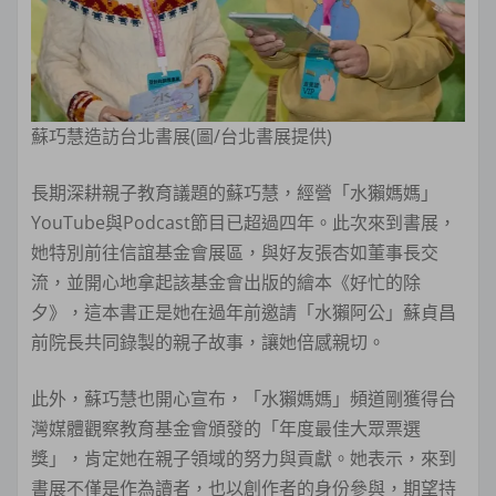
蘇巧慧造訪台北書展(圖/台北書展提供)
長期深耕親子教育議題的蘇巧慧，經營「水獺媽媽」
YouTube與Podcast節目已超過四年。此次來到書展，
她特別前往信誼基金會展區，與好友張杏如董事長交
流，並開心地拿起該基金會出版的繪本《好忙的除
夕》，這本書正是她在過年前邀請「水獺阿公」蘇貞昌
前院長共同錄製的親子故事，讓她倍感親切。
此外，蘇巧慧也開心宣布，「水獺媽媽」頻道剛獲得台
灣媒體觀察教育基金會頒發的「年度最佳大眾票選
獎」，肯定她在親子領域的努力與貢獻。她表示，來到
書展不僅是作為讀者，也以創作者的身份參與，期望持