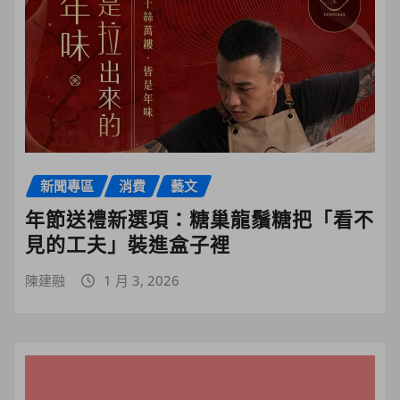
新聞專區
消費
藝文
年節送禮新選項：糖巢龍鬚糖把「看不
見的工夫」裝進盒子裡
陳建融
1 月 3, 2026