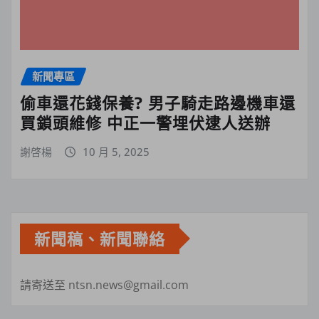
新聞專區
偷車還花錢保養? 男子騎走路邊機車還
買鎖頭維修 中正一警埋伏逮人送辦
謝啓楊
10 月 5, 2025
新聞稿、新聞聯絡
請寄送至 ntsn.news@gmail.com