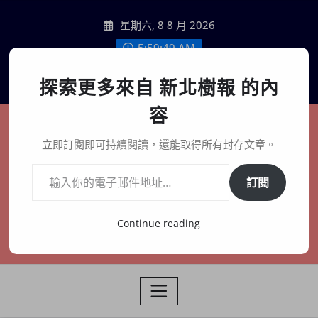
Skip
星期六, 8 8 月 2026
to
content
5:59:51 AM
聯絡我們
探索更多來自 新北樹報 的內
容
新北樹報
立即訂閱即可持續閱讀，還能取得所有封存文章。
輸入你的電子郵件地址…
在地、記憶、連結、創生
訂閱
Continue reading