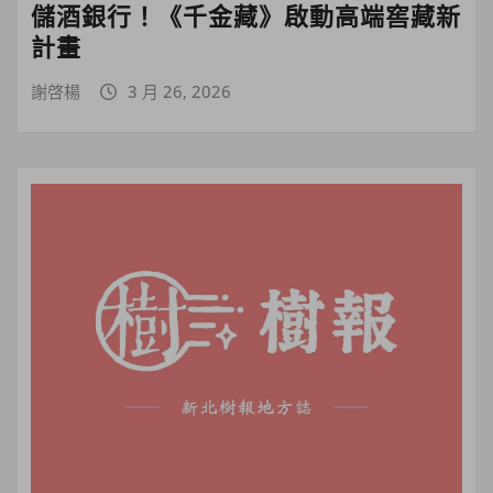
儲酒銀行！《千金藏》啟動高端窖藏新
計畫
謝啓楊
3 月 26, 2026