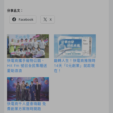
分享此文：
Facebook
X
快電商攜手寵物公園、
翻轉人生！快電商推限時
Hit Fm 號召全民集糧送
14天「0元創業」就趁現
愛助浪浪
在！
快電商千人盛會嗨翻 免
費創業方案限時開跑