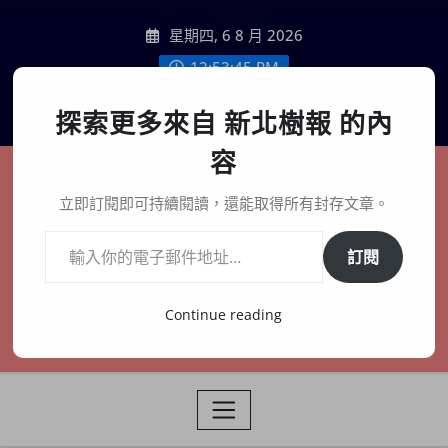
Skip
星期四, 6 8 月 2026
to
content
12:53:47 PM
聯絡我們
探索更多來自 新北樹報 的內
容
新北樹報
立即訂閱即可持續閱讀，還能取得所有封存文章。
輸入你的電子郵件地址…
在地、記憶、連結、創生
訂閱
Continue reading