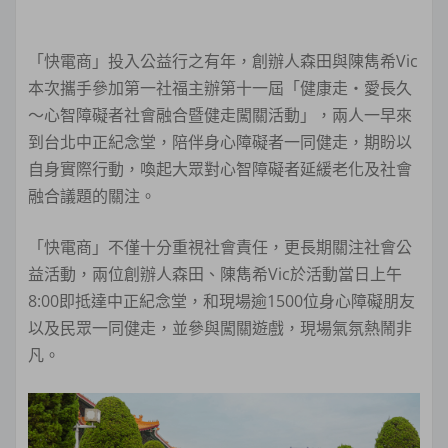
「快電商」投入公益行之有年，創辦人森田與陳雋希Vic
本次攜手參加第一社福主辦第十一屆「健康走‧愛長久
～心智障礙者社會融合暨健走闖關活動」，兩人一早來
到台北中正紀念堂，陪伴身心障礙者一同健走，期盼以
自身實際行動，喚起大眾對心智障礙者延緩老化及社會
融合議題的關注。
「快電商」不僅十分重視社會責任，更長期關注社會公
益活動，兩位創辦人森田、陳雋希Vic於活動當日上午
8:00即抵達中正紀念堂，和現場逾1500位身心障礙朋友
以及民眾一同健走，並參與闖關遊戲，現場氣氛熱鬧非
凡。