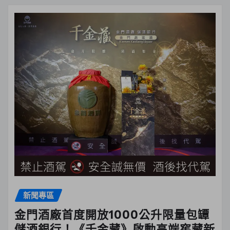
新聞專區
金門酒廠首度開放1000公升限量包罈
儲酒銀行！《千金藏》啟動高端窖藏新