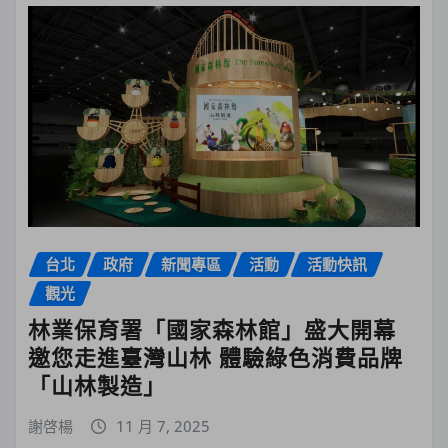
台北
政府
新聞專區
活動
活動快訊
觀光
林業保育署「國家森林館」盛大開幕
邀您走進臺灣山林 體驗綠色消費品牌
「山林製造」
謝啓楊
11 月 7, 2025