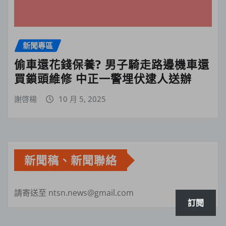
新聞專區
偷車還花錢保養? 男子騎走路邊機車還
買鎖頭維修 中正一警埋伏逮人送辦
謝啓楊
10 月 5, 2025
新聞稿、新聞聯絡
請寄送至 ntsn.news@gmail.com
訂閱