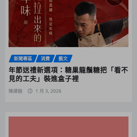
新聞專區
消費
藝文
年節送禮新選項：糖巢龍鬚糖把「看不
見的工夫」裝進盒子裡
陳建融
1 月 3, 2026