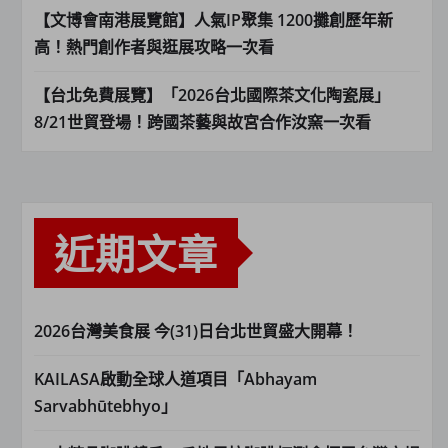
【文博會南港展覽館】人氣IP聚集 1200攤創歷年新
高！熱門創作者與逛展攻略一次看
【台北免費展覽】「2026台北國際茶文化陶瓷展」
8/21世貿登場！跨國茶藝與故宮合作汝窯一次看
近期文章
2026台灣美食展 今(31)日台北世貿盛大開幕！
KAILASA啟動全球人道項目「Abhayam
Sarvabhūtebhyo」