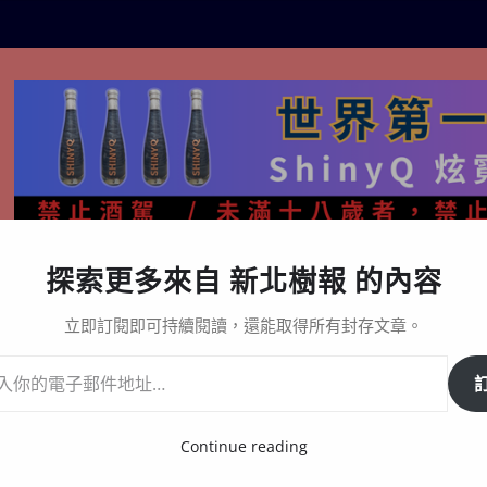
探索更多來自 新北樹報 的內容
生活百態
關於樹報
星漩酒哪裡買｜官方購買通路與L
立即訂閱即可持續閱讀，還能取得所有封存文章。
Continue reading