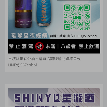
三峽碧螺春茶酒。購買洽詢經銷商璀璨星夜-
LINE:@567cpboi