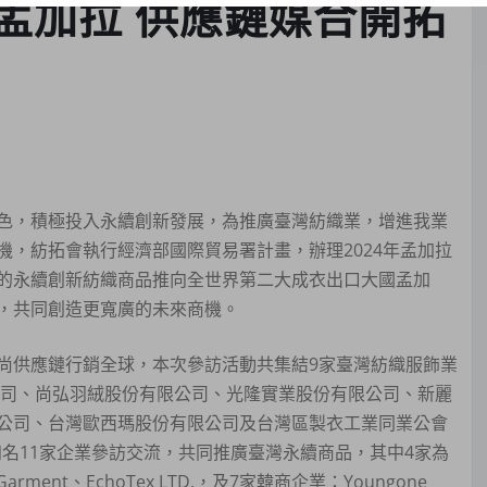
孟加拉 供應鏈媒合開拓
色，積極投入永續創新發展，為推廣臺灣紡織業，增進我業
，紡拓會執行經濟部國際貿易署計畫，辦理2024年孟加拉
的永續創新紡織商品推向全世界第二大成衣出口大國孟加
，共同創造更寬廣的未來商機。
尚供應鏈行銷全球，本次參訪活動共集結9家臺灣紡織服飾業
公司、尚弘羽絨股份有限公司、光隆實業股份有限公司、新麗
公司、台灣歐西瑪股份有限公司及台灣區製衣工業同業公會
國知名11家企業參訪交流，共同推廣臺灣永續商品，其中4家為
Garment、EchoTex LTD.，及7家韓商企業：Youngone