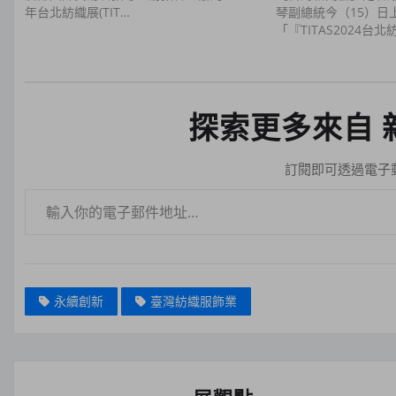
年台北紡織展(TIT…
琴副總統今（15）日
「『TITAS2024台
探索更多來自 
訂閱即可透過電子
輸入你的電子郵件地址…
永續創新
臺灣紡織服飾業