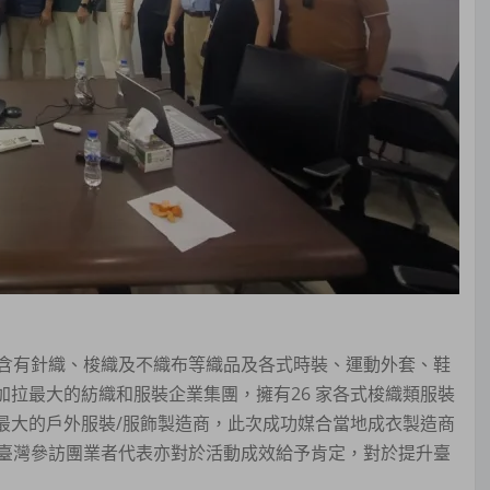
含有針織、梭織及不織布等織品及各式時裝、運動外套、鞋
是孟加拉最大的紡織和服裝企業集團，擁有26 家各式梭織類服裝
，為全球最大的戶外服裝/服飾製造商，此次成功媒合當地成衣製造商
臺灣參訪團業者代表亦對於活動成效給予肯定，對於提升臺