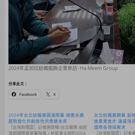
2024年孟加拉紡織服飾企業參訪- Ha-Meem Group
分享此文：
Facebook
X
2024年台北紡織展圓滿閉幕 順應永續
台北紡織展開幕 副
趨勢變化共創綠色供應鏈未來
進產業進步 讓臺灣
［台灣新聞雲］記者謝啓楊/台北報導 由經
國際各領域需求
濟部國際貿易署指導，紡拓會主辦的2024
［台灣新聞雲］記者謝