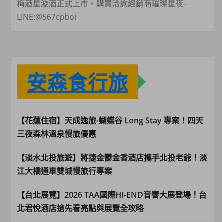
梅酒星漩酒正式上市。購買洽詢經銷商璀璨星夜-
LINE:@567cpboi
安森食行旅
【花蓮住宿】天成逸旅-蝴蝶谷 Long Stay 專案！四天
三夜森林溫泉慢旅優惠
【淡水北投旅遊】將捷金鬱金香酒店攜手北投老爺！淡
江大橋通車雙城慢旅行專案
【台北展覽】2026 TAA國際HI-END音響大展登場！台
北君悅酒店搶先看亮點與展覽全攻略