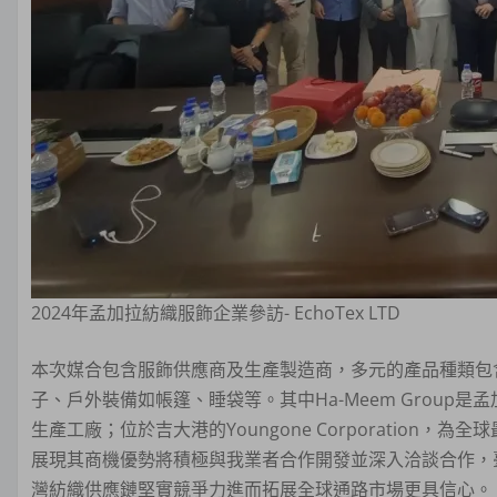
2024年孟加拉紡織服飾企業參訪- EchoTex LTD
本次媒合包含服飾供應商及生產製造商，多元的產品種類包
子、戶外裝備如帳篷、睡袋等。其中Ha-Meem Group
生產工廠；位於吉大港的Youngone Corporation
展現其商機優勢將積極與我業者合作開發並深入洽談合作，
灣紡織供應鏈堅實競爭力進而拓展全球通路市場更具信心。