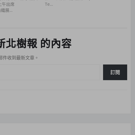
上午出席
Te…
北紡織展…
新北樹報 的內容
郵件收到最新文章。
訂閱