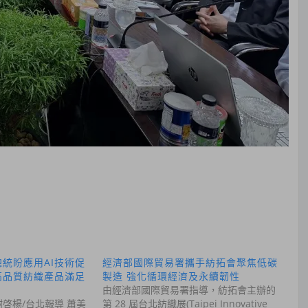
總統盼應用AI技術促
經濟部國際貿易署攜手紡拓會聚焦低碳
高品質紡織產品滿足
製造 強化循環經濟及永續韌性
由經濟部國際貿易署指導，紡拓會主辦的
啓楊/台北報導 蕭美
第 28 屆台北紡織展(Taipei Innovative