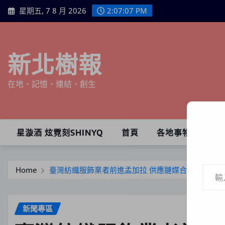
Skip
星期五, 7 8 月 2026
2:07:09 PM
to
content
新北樹報
在地、記憶、連結、創生
星漩酒 炫霓刻SHINYQ
首頁
各地事物
輸入你的電子郵件地址…
Home
臺灣紡織服飾業者前進孟加拉 供應鏈媒合開拓新商機
新聞專區