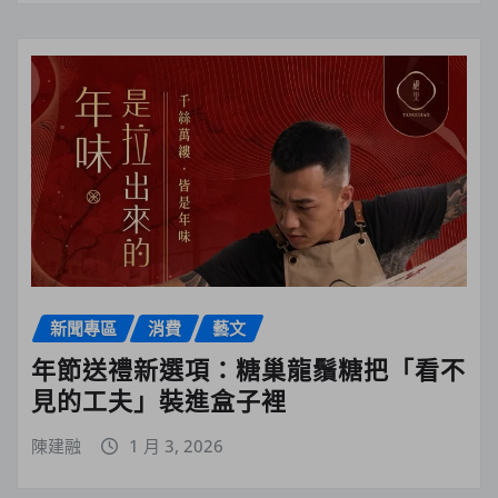
新聞專區
消費
藝文
年節送禮新選項：糖巢龍鬚糖把「看不
見的工夫」裝進盒子裡
陳建融
1 月 3, 2026