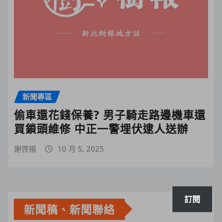
新聞專區
偷車還花錢保養? 男子騎走路邊機車還
買鎖頭維修 中正一警埋伏逮人送辦
謝啓楊
10 月 5, 2025
訂閱
新聞稿、新聞聯絡