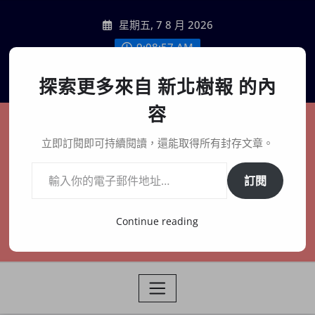
Skip
星期五, 7 8 月 2026
to
content
9:08:58 AM
聯絡我們
探索更多來自 新北樹報 的內
容
新北樹報
立即訂閱即可持續閱讀，還能取得所有封存文章。
輸入你的電子郵件地址…
在地、記憶、連結、創生
訂閱
Continue reading