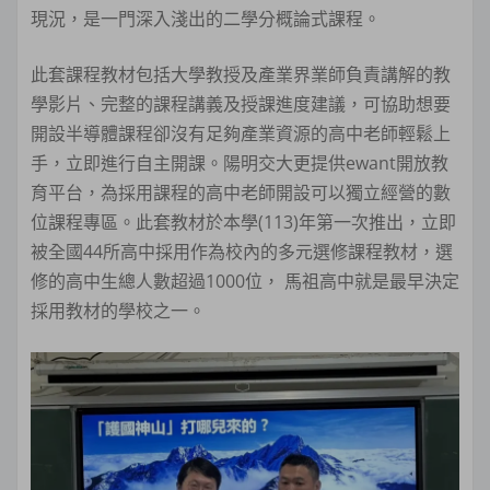
現況，是一門深入淺出的二學分概論式課程。
此套課程教材包括大學教授及產業界業師負責講解的教
學影片、完整的課程講義及授課進度建議，可協助想要
開設半導體課程卻沒有足夠產業資源的高中老師輕鬆上
手，立即進行自主開課。陽明交大更提供ewant開放教
育平台，為採用課程的高中老師開設可以獨立經營的數
位課程專區。此套教材於本學(113)年第一次推出，立即
被全國44所高中採用作為校內的多元選修課程教材，選
修的高中生總人數超過1000位， 馬祖高中就是最早決定
採用教材的學校之一。