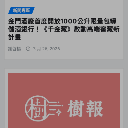
新聞專區
金門酒廠首度開放1000公升限量包罈
儲酒銀行！《千金藏》啟動高端窖藏新
計畫
謝啓楊
3 月 26, 2026