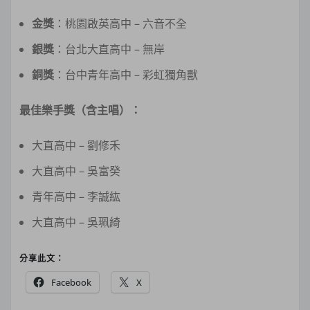
金獎
：桃園啟英高中 – 六音不全
銀獎
：台北大直高中 – 無岸
銅獎
：台中青年高中 – 彩虹獨角獸
最佳樂手獎（含主唱）：
大直高中 – 劉修禾
大直高中 – 吳富癸
青年高中 – 李誠紘
大直高中 – 吳珮綺
分享此文：
Facebook
X