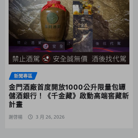
新聞專區
金門酒廠首度開放1000公升限量包罈
儲酒銀行！《千金藏》啟動高端窖藏新
計畫
謝啓楊
3 月 26, 2026