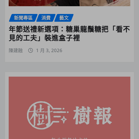
新聞專區
消費
藝文
年節送禮新選項：糖巢龍鬚糖把「看不
見的工夫」裝進盒子裡
陳建融
1 月 3, 2026