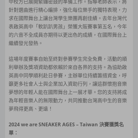
中校方已展開緊鑼密鼓的準備工作。指導老師表示，將
針對選曲進行精心編排，強化每位樂手的獨特表現，力
求在國際舞台上讓台灣學生樂團再創佳績。去年台灣代
表啟英高中「軟趴趴男孩」榮獲大阪賽事第五名，今年
的六音不全成員亦期待以更出色的成績，在國際舞台上
繼續發光發熱。
這場年度賽事自始至終對參賽學生完全免費，活動的順
利舉辦及獎項資助都依賴於來自各界的支持。為協助啟
英高中同學順利赴日參賽，主辦單位持續籌措資金，呼
籲更多社會人士與企業加入資助行列，讓這群懷抱音樂
夢想的年輕人能在國際舞台上一展才華。您的支持將成
為年輕音樂人的無限動力，共同推動台灣高中生的音樂
夢飛得更高、更遠！
2024 we are SNEAKER AGES – Taiwan
決賽獲獎名
單：