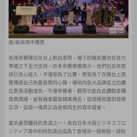
圖/啟英高中獲獎
各隊參賽隊伍在台上熱血激昂，場下的親友團也在各方
準備之下全力支持。許多參賽樂團表示，他們自去年起
就已全心投入，不僅是為了比賽，更是為了在舞台上真
實傳遞自己熱愛音樂的心聲。場地內各大品牌設立的攤
位更為活動增色，不僅參賽者，觀眾也能在此體驗各種
音樂周邊，並有機會贏取精美禮品，從現場氛圍到音樂
交流，這是一場真正為音樂而生的青年盛會。
當天最受矚目的表演之一，來自日本大阪ビジネスフロ
ンティア高中的特別演出成為了會場另一個焦點。該校