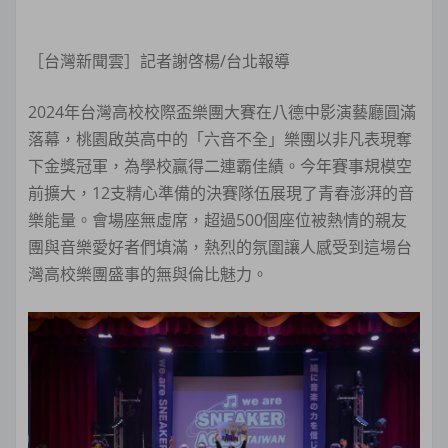
［台灣新聞雲］記者謝啓楊/台北報導
2024年台灣高校校際盃樂團大賽在八德中影演藝廳圓滿
落幕，桃園啟英高中的「六音不全」樂團以非凡表現奪
下金獎冠軍，為學校贏得二連霸佳績。今年賽事規模空
前擴大，12支精心準備的決賽隊伍展現了青春澎湃的音
樂能量。會場座無虛席，超過500個座位被熱情的親友
團與音樂愛好者們填滿，熱烈的氛圍讓人感受到這場台
灣高校樂團盛事的無與倫比魅力。