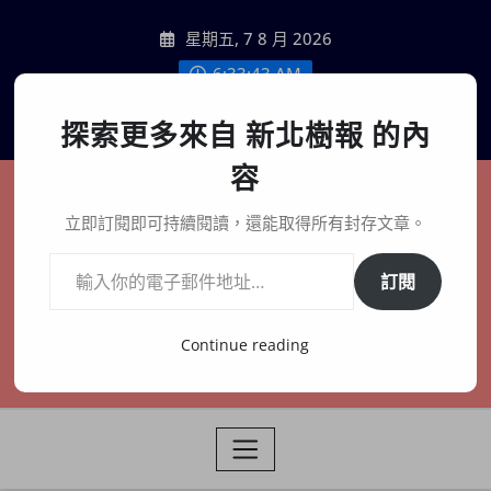
Skip
星期五, 7 8 月 2026
to
content
6:33:44 AM
聯絡我們
探索更多來自 新北樹報 的內
容
新北樹報
立即訂閱即可持續閱讀，還能取得所有封存文章。
輸入你的電子郵件地址…
在地、記憶、連結、創生
訂閱
Continue reading