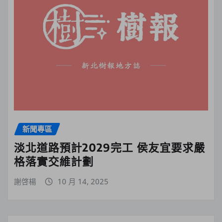
新聞專區
淡北道路預計2029完工 侯友宜要求嚴
格落實交維計劃
謝啓楊
10 月 14, 2025