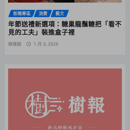
新聞專區
消費
藝文
年節送禮新選項：糖巢龍鬚糖把「看不
見的工夫」裝進盒子裡
陳建融
1 月 3, 2026