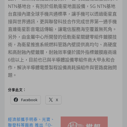
NTN基地台，有別於低軌衛星地面設備，5G NTN基地
台直接內建全球手機共通標準，讓手機可以透過衛星直
接與世界通訊，更與聯發科技合作完成世界第一通手機
直連衛星影音電話傳輸，讓電信服務海空覆蓋無死角。
另外，由金屬中心所開發的低軌衛星關鍵零組件鍍膜技
術，為衛星推進系統燃料管路內壁提供高均勻、高硬度
和高耐蝕內壁鍍層，耐蝕效率優於國外指標鍍膜廠商達
6倍以上，目前也已與半導體設備零組件商大甲永和合
作，解決半導體電漿製程設備高耗損組件與管路腐蝕問
題。
分享此文：
Facebook
X
經濟部攜手明泰、光寶、
聯發科等廠商 推出「O-