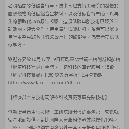
者積極開發低碳自行車，技術司也支持工研院開發優於
國際規格的低碳鋁合金材料，以及低碳自行車胎，以再
生橡膠取代35%原生橡膠，這項低碳車胎技術已經與正
新輪胎、建大合作。使用這些低碳材料，預期可以減少
自行車整車20%（約30公斤）的碳排量，為業者提供低
碳解方。
歡迎各界於10月17至19日蒞臨臺北世貿一館創新領航館
「解密科技寶藏」專館，一睹科技的真實應用。追蹤
「解密科技寶藏」FB粉絲專頁掌握TIE展會動態
https://www.facebook.com/dttitri
【經濟部產業技術司解密科技寶藏專區亮點技術】
低軌衛星自主化技術：工研院所開發的臺灣第一套低軌
衛星地面設備，對比國際大廠服務傳輸效能優化10%，
此外，工研院也獨立開發另外一套可支援衛星服務的5G