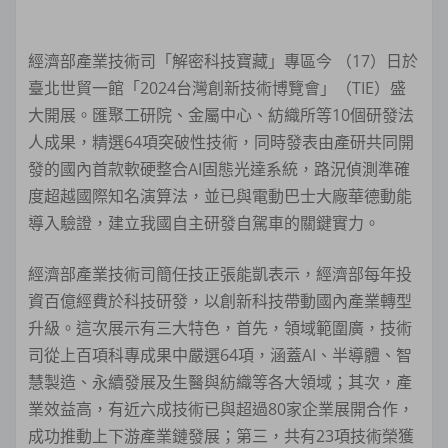
經濟部產業技術司「解密科技寶藏」專區今 （17）日於
臺北世貿一館「2024台灣創新技術博覽會」（TIE）盛
大開展。匯聚工研院、金屬中心、紡織所等10個研發法
人成果，精選64項突破性技術，同時發表由產研共同開
發的國內首款軟硬整合AI固態光達系統，路況偵測準確
度超越國際知名演算法，並已與電動巴士大廠華德動能
導入驗證，建立我國自主研發自駕車的關鍵實力。
經濟部產業技術司簡任技正張能凱表示，經濟部每年投
資百億經費於科技研發，以創新科技帶動國內產業轉型
升級。這次展示有三大特色，首先，領域範圍廣，技術
司從上百項科專成果中嚴選64項，涵蓋AI、半導體、智
慧製造、永續發展及生醫與紡織等各大領域；其次，產
業效益高，有近六成技術已與超過80家企業展開合作，
成功推動上下游產業鏈發展；第三，共有23項技術榮獲