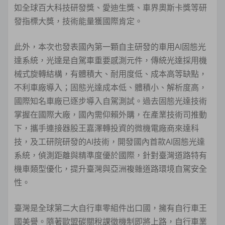
如全球百大科技研發獎、愛迪生獎、車界奧斯卡獎等研
發指標大獎，技術能量獲國際肯定。
此外，本次也發表國內第一顆自主研發的車用AI固態光
達系統，光達是自駕車重要感測元件，傳統光達採用機
械式旋轉結構，有體積大、耐用度低、成本高等缺點，
不利車廠導入；固態光達成本低、體積小、解析度高，
國際知名車廠已逐步導入自駕測試。過去固態光達技術
掌握在國際大廠，國內需仰賴外購，在產業技術司推動
下，攜手連接器股王嘉澤轉投資的微機電廠商來達科
技，及工研院研發的AI技術，開發國內首款AI固態光達
系統，偵測距離與精準度優於國際，針對臺灣道路特有
機車類型優化，提升臺灣與亞洲複雜道路環境自駕安全
性。
臺灣是全球第二大自行車零組件出口國，擁有自行車王
國美譽。隨著歐盟碳關稅課徵機制即將上路，自行車業