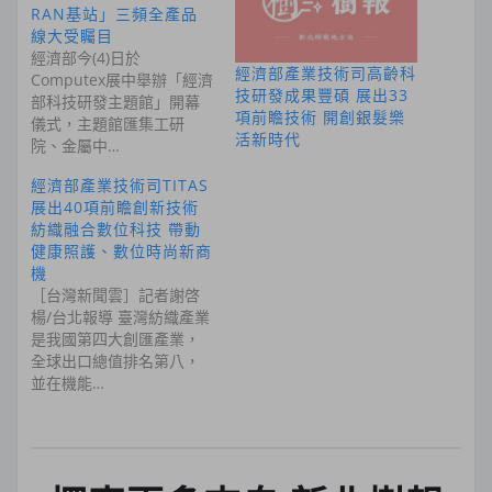
RAN基站」三頻全產品
線大受矚目
經濟部今(4)日於
經濟部產業技術司高齡科
Computex展中舉辦「經濟
技研發成果豐碩 展出33
部科技研發主題館」開幕
項前瞻技術 開創銀髮樂
儀式，主題館匯集工研
活新時代
院、金屬中…
經濟部產業技術司TITAS
展出40項前瞻創新技術
紡織融合數位科技 帶動
健康照護、數位時尚新商
機
［台灣新聞雲］記者謝啓
楊/台北報導 臺灣紡織產業
是我國第四大創匯產業，
全球出口總值排名第八，
並在機能…