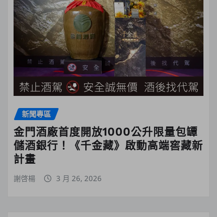
新聞專區
金門酒廠首度開放1000公升限量包罈
儲酒銀行！《千金藏》啟動高端窖藏新
計畫
謝啓楊
3 月 26, 2026