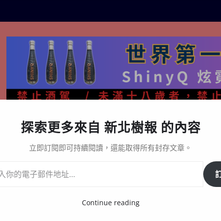
探索更多來自 新北樹報 的內容
生活百態
關於樹報
星漩酒哪裡買｜官方購買通路與L
立即訂閱即可持續閱讀，還能取得所有封存文章。
」，還有萬元好禮免費抽！國際十連霸冠軍西服展演、知名藝人舞台走秀超吸睛！
Continue reading