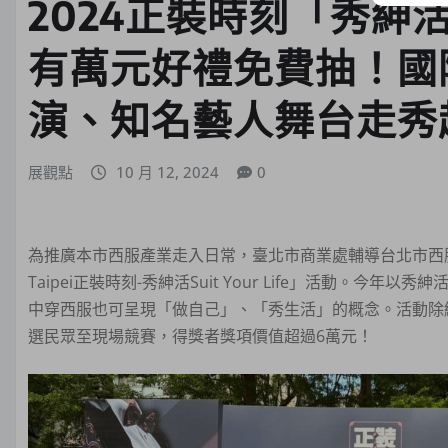
2024正裝時刻「秀紳活 Su
有萬元好禮免費抽！國
演、知名藝人舞台走秀
展觀點
10 月 12, 2024
0
為推廣本市西服產業走入日常，臺北市商業處輔導台北市西服商
Taipei正裝時刻-秀紳活Suit Your Life」活動。
中穿西服也可呈現「做自己」、「秀生活」的概念。活動除
選民眾至現場競賽，得獎者獎項價值超過6萬元！