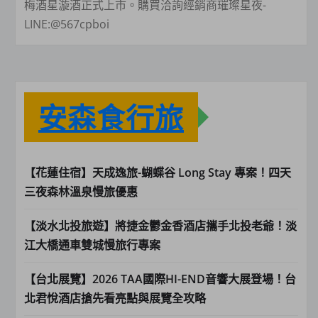
梅酒星漩酒正式上市。購買洽詢經銷商璀璨星夜-
LINE:@567cpboi
安森食行旅
【花蓮住宿】天成逸旅-蝴蝶谷 Long Stay 專案！四天
三夜森林溫泉慢旅優惠
【淡水北投旅遊】將捷金鬱金香酒店攜手北投老爺！淡
江大橋通車雙城慢旅行專案
【台北展覽】2026 TAA國際HI-END音響大展登場！台
北君悅酒店搶先看亮點與展覽全攻略