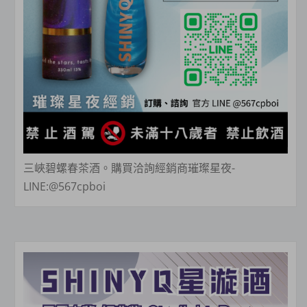
三峽碧螺春茶酒。購買洽詢經銷商璀璨星夜-
LINE:@567cpboi