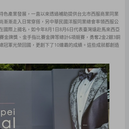
特色產業發展，一直以來透過補助提供台北市西服商業同業
尚漸漸走入日常穿搭，另中華民國洋服同業總會率領西服公
直在國際上揚名，如今年8月1日8月6日代表臺灣遠赴馬來西亞
賽金牌獎、金手指比賽金牌等總計6項競賽，勇奪2金2銀3銅
總冠軍光榮回國，更創下了10連霸的成績。這些成就都創造