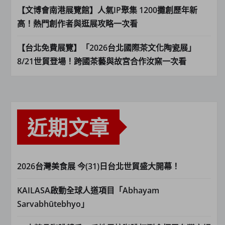
【文博會南港展覽館】人氣IP聚集 1200攤創歷年新
高！熱門創作者與逛展攻略一次看
【台北免費展覽】「2026台北國際茶文化陶瓷展」
8/21世貿登場！跨國茶藝與故宮合作汝窯一次看
近期文章
2026台灣美食展 今(31)日台北世貿盛大開幕！
KAILASA啟動全球人道項目「Abhayam
Sarvabhūtebhyo」