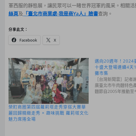
軍西服的靜態展，讓民眾可以一睹世界冠軍的風采。相關活
絲頁
及
「臺北市商業處-我是商Ya人」臉書
查詢。
分享此文：
Facebook
X
邁向20週年！202
十盛大登場連續4天1
攤市集
［台灣新聞雲］記者謝
廣臺北市牛肉麵特色
麵節自2005年推動至
榮町商圈第四屆蘿莉塔走秀穿搭大賽華
麗回歸精緻走秀 × 趣味挑戰 蘿莉塔文化
魅力席捲全場