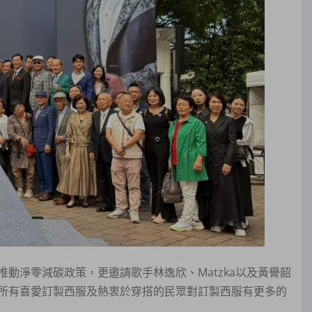
動淨零減碳政策，更邀請歌手林逸欣、Matzka以及黃譽韶
所有喜愛訂製西服及熱衷於穿搭的民眾對訂製西服有更多的