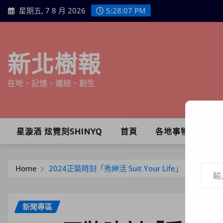
Skip
星期五, 7 8 月 2026
5:28:09 PM
to
content
新北樹報
在地、記憶、連結、創生
星漩酒 炫霓刻SHINYQ
首頁
各地事物
輸入你的電子郵件地址…
Home
2024正裝時刻「秀紳活 Suit Your Life
新聞專區