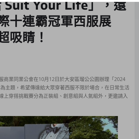
it Your Life」，還
際十連霸冠軍西服展
超吸睛！
業同業公會在10月12日於大安區瑠公公園辦理「2024
今年以秀紳活為主題，希望傳達給大眾穿著西服不限於場合，在日常生活
線上穿搭挑戰賽分為正裝組、創意組與人氣組外，更邀請入