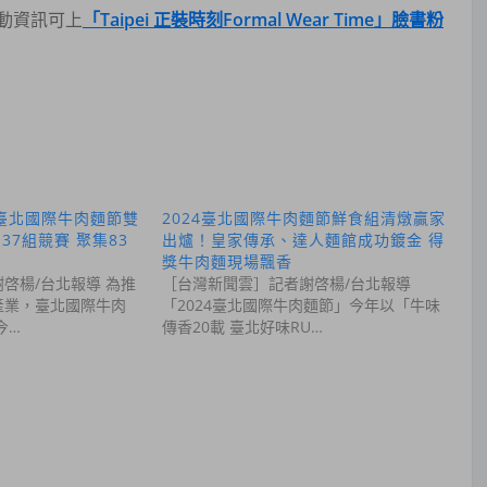
動資訊可上
「Taipei 正裝時刻Formal Wear Time」臉書粉
4臺北國際牛肉麵節雙
2024臺北國際牛肉麵節鮮食組清燉贏家
37組競賽 聚集83
出爐！皇家傳承、達人麵館成功鍍金 得
獎牛肉麵現場飄香
啓楊/台北報導 為推
［台灣新聞雲］記者謝啓楊/台北報導
產業，臺北國際牛肉
「2024臺北國際牛肉麵節」今年以「牛味
今…
傳香20載 臺北好味RU…