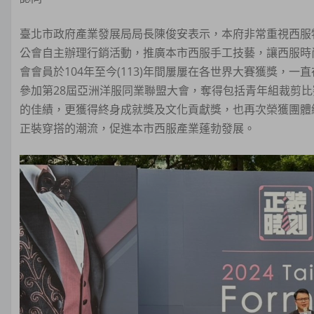
臺北市政府產業發展局局長陳俊安表示，本府非常重視西服
公會自主辦理行銷活動，推廣本市西服手工技藝，讓西服時
會會員於104年至今(113)年間屢屢在各世界大賽獲獎，一
參加第28屆亞洲洋服同業聯盟大會，奪得包括青年組裁剪比
的佳績，更獲得終身成就獎及文化貢獻獎，也再次榮獲團體
正裝穿搭的潮流，促進本市西服產業蓬勃發展。