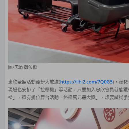
圖/忠欣攤位照
忠欣全館活動寵粉大放送(
https://lihi2.com/7Q0G5
)，滿$
現場也安排了「拉霸機」等活動，只要加入忠欣會員就能獲
禮」，還有攤位舞台活動「終極萬元
最
大獎」，想要試試手