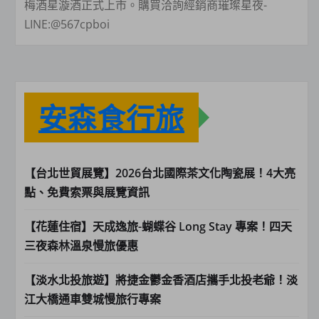
梅酒星漩酒正式上市。購買洽詢經銷商璀璨星夜-
LINE:@567cpboi
安森食行旅
【台北世貿展覽】2026台北國際茶文化陶瓷展！4大亮
點、免費索票與展覽資訊
【花蓮住宿】天成逸旅-蝴蝶谷 Long Stay 專案！四天
三夜森林溫泉慢旅優惠
【淡水北投旅遊】將捷金鬱金香酒店攜手北投老爺！淡
江大橋通車雙城慢旅行專案