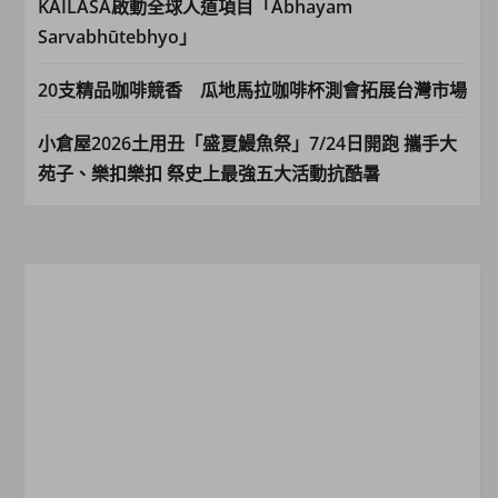
KAILASA啟動全球人道項目「Abhayam
Sarvabhūtebhyo」
20支精品咖啡競香 瓜地馬拉咖啡杯測會拓展台灣市場
小倉屋2026土用丑「盛夏鰻魚祭」7/24日開跑 攜手大
苑子、樂扣樂扣 祭史上最強五大活動抗酷暑