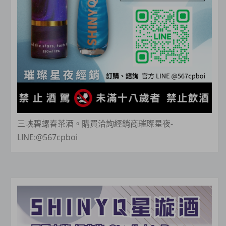
三峽碧螺春茶酒。購買洽詢經銷商璀璨星夜-
LINE:@567cpboi