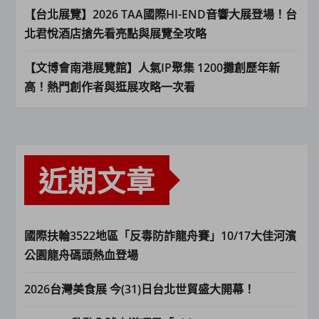
【台北展覽】2026 TAA國際HI-END音響大展登場！台
北君悅酒店搶先看亮點與展覽全攻略
【文博會南港展覽館】人氣IP聚集 1200攤創歷年新
高！熱門創作者與逛展攻略一次看
近期文章
國際扶輪3522地區「反毒防詐龍舟賽」10/17大佳河濱
公園龍舟碼頭熱血登場
2026台灣美食展 今(31)日台北世貿盛大開幕！