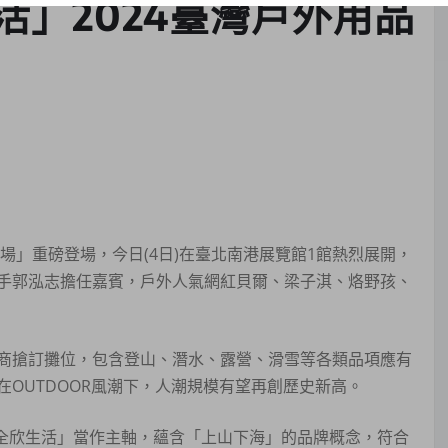
」2024臺灣戶外用品
典場」重磅登場，今日(4日)在臺北南港展覽館1館熱烈展開，
手郭泓志擔任嘉賓，戶外人氣網紅貝爾、梁子淇、烙野孩、
大廠商搶訂攤位，包含登山、潛水、露營、滑雪等各類品項應有
OUTDOOR風潮下，人潮規模有望再創歷史新高。
打造全欣生活」當作主軸，蘊含「上山下海」的品牌概念，符合