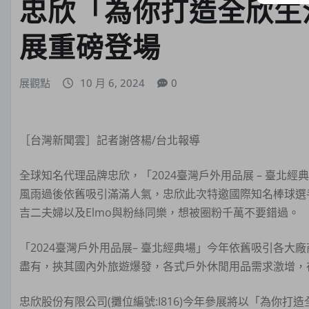
忠欣「為你打造全欣生活
展重磅登場
展觀點
10 月 6, 2024
0
［台灣新聞雲］記者謝啓楊/台北報導
全球知名代理品牌忠欣，「2024臺灣戶外用品展 – 臺北經
風雨過後依舊吸引滿滿人氣，忠欣此次特邀國際知名棒球選
吉二夫婦以及Elmo與粉絲同樂，想被圈粉千萬不要錯過。
「2024臺灣戶外用品展– 臺北經典場」今年依舊吸引各
盡有，挾其國內外旅遊爆發，各式戶外休閒用品需求激增，在
忠欣股份有限公司(攤位編號:I816)今年參展將以「為你