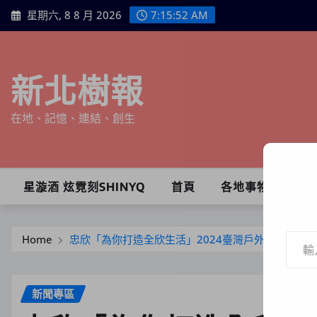
Skip
星期六, 8 8 月 2026
7:15:54 AM
to
content
新北樹報
在地、記憶、連結、創生
星漩酒 炫霓刻SHINYQ
首頁
各地事物
輸入你的電子郵件地址…
Home
忠欣「為你打造全欣生活」2024臺灣戶外用品展重
新聞專區