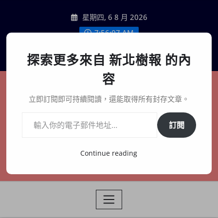
Skip
星期四, 6 8 月 2026
to
content
7:56:09 AM
聯絡我們
探索更多來自 新北樹報 的內
容
新北樹報
立即訂閱即可持續閱讀，還能取得所有封存文章。
輸入你的電子郵件地址…
在地、記憶、連結、創生
訂閱
Continue reading