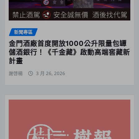
新聞專區
金門酒廠首度開放1000公升限量包罈
儲酒銀行！《千金藏》啟動高端窖藏新
計畫
謝啓楊
3 月 26, 2026