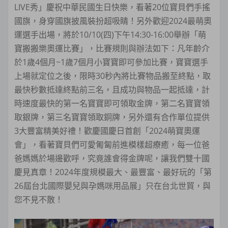
LIVE秀」慶祝中華民國生日快樂，看著20位寶貝們手搖
國旗，身穿國旗披風裝扮超吸睛！另外歡迎2024最萌奧
運選手出場，將於10/10(四)下午14:30-16:00舉辦「萌
寶搬搬樂奧運比賽」，比賽規則與辦法如下：凡年齡介
於1歲4個月~1歲7個月小寶寶即可參加比賽，寶寶選手
上場就定位之後，限時30秒內將比賽物品搬至終點，取
最快秒數抵達終點前三名，且成功與物品一起抵達，計
時速度最快的第一名寶寶即可領取金牌，第二名寶寶領
取銀牌，第三名寶寶領取銅牌，另外還有合作單位提供
3大豐富精美好禮！歡慶國慶日首創「2024萌寶奧運
會」，看著寶貝們可愛匍匐前進模樣超療癒，每一位爸
爸媽媽於場邊歡呼，究竟誰會得金牌呢，讓我們雙十國
慶見真章！2024年度規模最大、最豐富、最好玩的「第
26屆台北國際嬰兒與孕媽咪用品展」只在台北世貿，與
您不見不散！