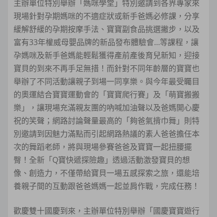
主辦單位特別舉辦「媽咪學堂」特別邀請到各界專家來
現場針對孕期媽咪的不適症狀或新手爸媽必修課，分享
緩解舒緩的孕期按摩手法、寶寶副食品挑選撇步，以及
富有33年權威母嬰品牌的新品發布體驗會…等課程，讓
孕媽咪及新手爸媽能輕鬆獲得產前產後育兒新知，迎接
寶貝的到來不再手足無措！而針對不同年齡層的寶寶也
舉辦了不同活動讓親子到場一同享樂。與今年最受矚目
的奧運結合寶寶運動會的「寶寶爬行賽」及「萌寶搬搬
樂」，讓現場充滿親友團的吶喊加油聲以及爸媽開心慶
祝的笑聲；網路討論聲量最高的「夠爸氣揹巾舞」則特
別邀請到因魅力滿點而引起網路熱議的素人爸爸擔任本
次的舞蹈老師，將與現場參賽爸爸及寶寶一起扭腰擺
臀！全新「Q寶快遞探險趣」透過活動激發寶貝的想
像、創造力，不僅帶給寶貝一場五感探索之旅，還能培
養親子間的互動跟爸爸媽媽一起並肩作戰，完成任務！
歡慶雙十國慶到來，主辦單位特別舉辦「國慶寶寶遊行