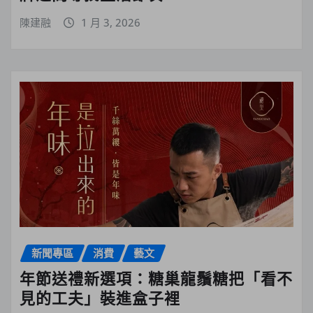
陳建融
1 月 3, 2026
新聞專區
消費
藝文
年節送禮新選項：糖巢龍鬚糖把「看不
見的工夫」裝進盒子裡