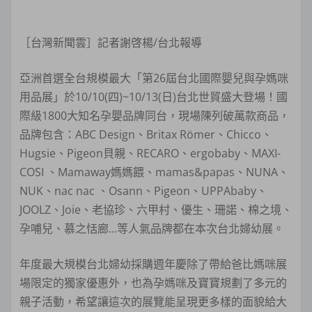
［台灣新聞雲］記者謝啓楊/台北報導
亞洲首選全台規模最大「第26屆台北國際嬰兒與孕媽咪
用品展」於10/10(四)~10/13(日)台北世貿盛大登場！國
際級1800大知名孕嬰品牌同台，現場陳列破萬款商品，
品牌包含：ABC Design、Britax Römer、Chicco、
Hugsie、Pigeon貝親、RECARO、ergobaby、MAXI-
COSI 、Mamaway媽媽餵、mamas&papas、NUNA、
NUK、nac nac 、Osann、Pigeon、UPPAbaby、
JOOLZ、Joie、老協珍、六甲村、優生、珊諾、棉之境、
孕哺兒、慕之恬廊…等人氣品牌都在本次台北婦幼展。
年度最大規模台北婦幼採購週年慶除了帶給爸比媽咪展
場限定的獨家優惠外，也為孕媽咪及寶寶規劃了多元的
親子活動，希望讓這次的展覽能呈現更多樣的面貌給大