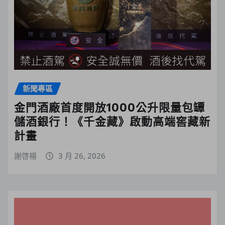
新聞專區
金門酒廠首度開放1000公升限量包罈
儲酒銀行！《千金藏》啟動高端窖藏新
計畫
謝啓楊
3 月 26, 2026