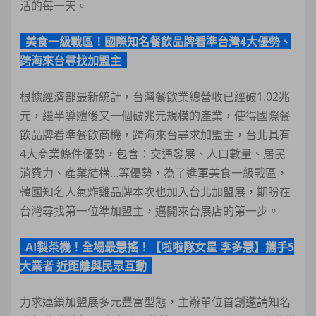
活的每一天。
美食一級戰區！國際知名餐飲品牌看準台灣4大優勢、
跨海來台尋找加盟主
根據經濟部最新統計，台灣餐飲業總營收已經破1.02兆
元，繼半導體後又一個破兆元規模的產業，使得國際餐
飲品牌看準餐飲商機，跨海來台尋求加盟主，台北具有
4大商業條件優勢，包含：交通發展、人口數量、居民
消費力、產業結構…等優勢，為了進軍美食一級戰區，
韓國知名人氣炸雞品牌本次也加入台北加盟展，期盼在
台灣尋找第一位準加盟主，邁開來台展店的第一步。
AI製茶機！全場最慧搖！【啦啦隊女星 李多慧】攜手5
大業者 近距離與民眾互動
力求連鎖加盟展多元豐富型態，主辦單位首創邀請知名