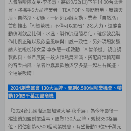
人氣啦啦隊女星-李多慧，將於9/22(日)下午14:00台北世
貿，將攜手5大品牌業者：TEA TOP、晨間廚房、麻辣天
后、自然湉、初韻，一同近距離互動。業者「自然湉」
首創推出「AI智茶機」不僅可以節省1-2名人力，還能自
動偵測飲品比例、水溫、製作流程簡易化，確保飲品製
作比例正確以及飲品風味與口感一致性，另外現場將邀
請人氣啦啦隊女星-李多慧一起啟動「AI智茶機」親自調
製飲料，並且展開一段火辣熱舞表演，搭配麻辣糖葫蘆
的音樂曲風，業者也蠢蠢欲動與李多慧一起左右搖擺，
全場最吸睛！
2024創業盛會 130大品牌、開創6,500個就業機會、帶
動19億5千萬加盟商機
「2024台北國際連鎖加盟大展-秋季展」為今年最後一
檔連鎖加盟創業盛事，匯聚130大品牌，規模350格展
位，預估創造6,500個就業機會，有望帶動19億5千萬元