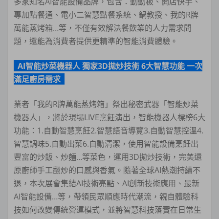
多家知名AI智能設備品牌，包含：動動板、開店快手、
專加點餐通、電小二智慧點餐系統、鍋教授、我的R牌
萬能蒸烤箱…等，不僅有效解決餐飲業的人力需求問
題，還能為消費者提供更精準的智能消費體驗。
AI智能炒菜機器人 獨家3D拋炒技術 6大智慧功能 一次
滿足廚房需求
業者「我的R牌萬能蒸烤箱」祭出秘密武器「智能炒菜
機器人」，將於現場LIVE烹飪演出，智能機器人標榜6大
功能：1.自動智慧烹飪2.智慧語音導覽3.自動智慧控溫4.
智慧調味5.自動出菜6.自動清潔，使用智能設備烹飪出
豐富的炒飯、炒麵…等菜色，運用3D拋炒技術，完美還
原廚師手工翻炒的口感與香氣。隨著全球AI熱潮持續不
退，本次展會集結AI技術亮點、AI創新技術應用、最新
AI智能設備…等，帶領民眾順應時代潮流，親自體驗科
技如何改變傳統營運模式，並將智慧科技落實在日常生