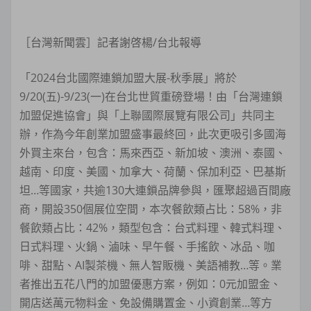
［台灣新聞雲］記者謝啓楊/台北報導
「2024台北國際連鎖加盟大展-秋季展」將於
9/20(五)-9/23(一)在台北世貿重磅登場！由「台灣連鎖
加盟促進協會」與「上聯國際展覽有限公司」共同主
辦，作為今年創業加盟盛事最終回，此次更吸引多國海
外買主來台，包含：馬來西亞、新加坡、澳洲、泰國、
越南、印度、美國、加拿大、荷蘭、保加利亞、巴基斯
坦…等國家，共逾130大連鎖品牌參與，匯聚超過百間廠
商，開設350個展位空間，本次餐飲類占比：58%，非
餐飲類占比：42%，類型包含：台式料理、韓式料理、
日式料理、火鍋、滷味、早午餐、手搖飲、冰品、咖
啡、甜點、AI製茶機、無人智販機、美語補教…等。業
者推出五花八門的加盟優惠方案，例如：0元加盟金、
開店送萬元物料金、免設備購置金、小資創業…等方