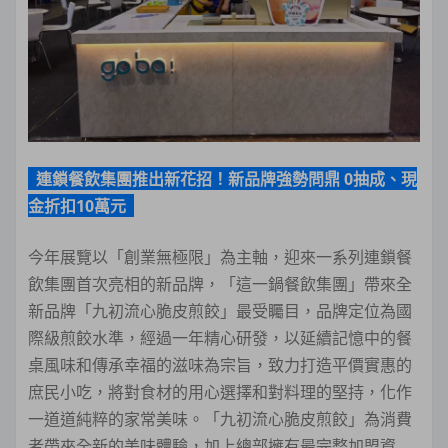
連鎖餐飲集團推出新花招！新品牌強勢問鼎 0抽成、現
金折扣10萬元
今年展覽以「創業無極限」為主軸，迎來一系列連鎖餐
飲集團首次亮相的新品牌，「這一鍋餐飲集團」帶來全
新品牌「九初流心脆皮煎餃」最受矚目，品牌定位為國
際級煎餃水準，經過一年精心研發，以延續記憶中的餐
桌風味和傳承幸福的滋味為宗旨，致力打造平價實惠的
庶民小吃，將對食材的用心選擇和對料理的堅持，化作
一道道純粹的家常美味。「九初流心脆皮煎餃」為消費
者帶來全新的美味體驗，加上總部擁有最完整加盟資