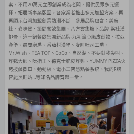
案，不用20萬元立即創業成為老闆，提供民眾多元選
擇，拓展新事業版圖，各家業者推出多元加盟方案，再
再顯示台灣加盟創業熱潮不斷！參展品牌包含：美廉
社、麥味登、築間餐飲集團、八方雲集旗下品牌-梁社漢
排骨、這一鍋餐飲集團新品牌-九初流心脆皮煎餃、拉亞
漢堡、晨間廚房、番茄村漢堡、麥町吐司工房、
Mr.Wish、TEA TOP、CoCo、自然湉、不要對我尖叫、
炸鷄大師、吮指王、德克士脆皮炸雞、YUMMY PIZZA火
烤披薩攤車、動動板、電小二智慧點餐系統、我的R牌
智能烹飪站…等知名品牌齊聚一堂。