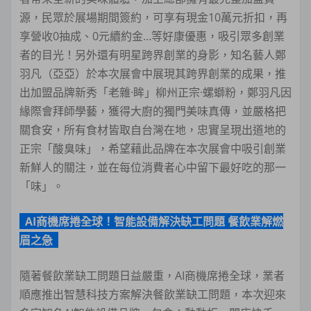
源，民眾於展場期間簽約，可享有現金10萬元折扣，再
享營收0抽成、0元續約金…等好康優惠，吸引眾多創業
者的目光！另外還有明星跨界創業的身影，知名藝人鄭
羽凡（亞亞）於本次展會中展現其跨界創業的成果，推
出加盟品牌新秀「老雜·眸」柳州正宗·螺螄粉，鄭羽凡因
緣際會拜師學藝，獲得大廚的獨門美味真傳，並嚴格把
關食安，所有食材皆取自台灣在地，忠實呈現出道地的
正宗「酸臭味」，希望藉此品牌在本次展會中吸引創業
新鮮人的關注，並在每位消費者心中留下最好吃的那一
「味」。
AI商機席捲全球！智能設備解決缺工問題 餐飲業解燃
眉之急
隨著餐飲業缺工問題日益嚴重，AI商機席捲全球，業者
順應推出智慧科技方案解決餐飲業缺工問題，本次迎來