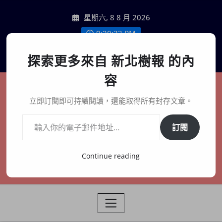
Skip
星期六, 8 8 月 2026
to
content
9:20:34 PM
聯絡我們
探索更多來自 新北樹報 的內
容
新北樹報
立即訂閱即可持續閱讀，還能取得所有封存文章。
輸入你的電子郵件地址…
在地、記憶、連結、創生
訂閱
Continue reading