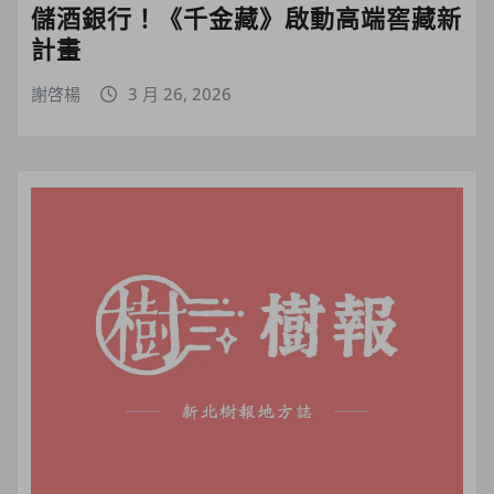
儲酒銀行！《千金藏》啟動高端窖藏新
計畫
謝啓楊
3 月 26, 2026