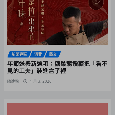
新聞專區
消費
藝文
年節送禮新選項：糖巢龍鬚糖把「看不
見的工夫」裝進盒子裡
陳建融
1 月 3, 2026