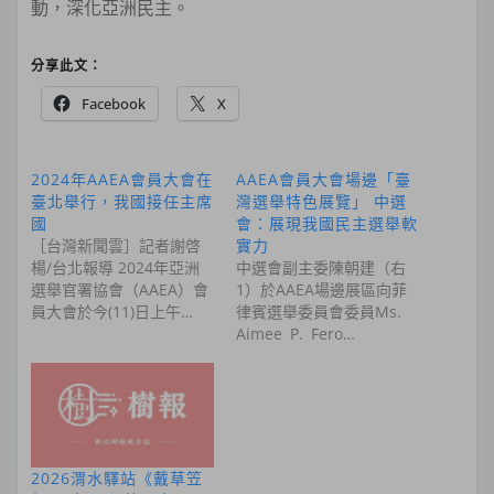
動，深化亞洲民主。
分享此文：
Facebook
X
2024年AAEA會員大會在
AAEA會員大會場邊「臺
臺北舉行，我國接任主席
灣選舉特色展覽」 中選
國
會：展現我國民主選舉軟
［台灣新聞雲］記者謝啓
實力
楊/台北報導 2024年亞洲
中選會副主委陳朝建（右
選舉官署協會（AAEA）會
1）於AAEA場邊展區向菲
員大會於今(11)日上午…
律賓選舉委員會委員Ms.
Aimee P. Fero…
2026渭水驛站《戴草笠