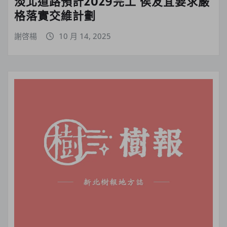
淡北道路預計2029完工 侯友宜要求嚴
格落實交維計劃
謝啓楊
10 月 14, 2025