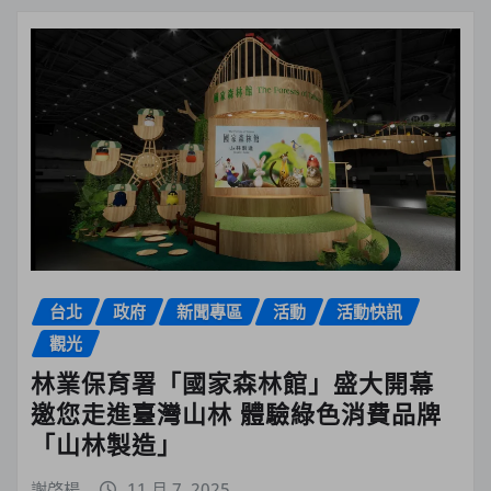
台北
政府
新聞專區
活動
活動快訊
觀光
林業保育署「國家森林館」盛大開幕
邀您走進臺灣山林 體驗綠色消費品牌
「山林製造」
謝啓楊
11 月 7, 2025