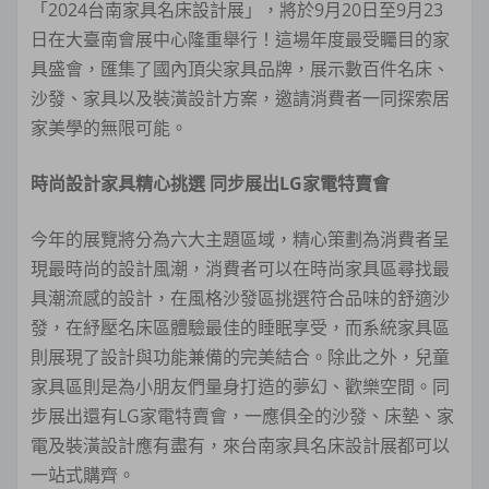
「2024台南家具名床設計展」，將於9月20日至9月23
日在大臺南會展中心隆重舉行！這場年度最受矚目的家
具盛會，匯集了國內頂尖家具品牌，展示數百件名床、
沙發、家具以及裝潢設計方案，邀請消費者一同探索居
家美學的無限可能。
時尚設計家具精心挑選 同步展出LG家電特賣會
今年的展覽將分為六大主題區域，精心策劃為消費者呈
現最時尚的設計風潮，消費者可以在時尚家具區尋找最
具潮流感的設計，在風格沙發區挑選符合品味的舒適沙
發，在紓壓名床區體驗最佳的睡眠享受，而系統家具區
則展現了設計與功能兼備的完美結合。除此之外，兒童
家具區則是為小朋友們量身打造的夢幻、歡樂空間。同
步展出還有LG家電特賣會，一應俱全的沙發、床墊、家
電及裝潢設計應有盡有，來台南家具名床設計展都可以
一站式購齊。