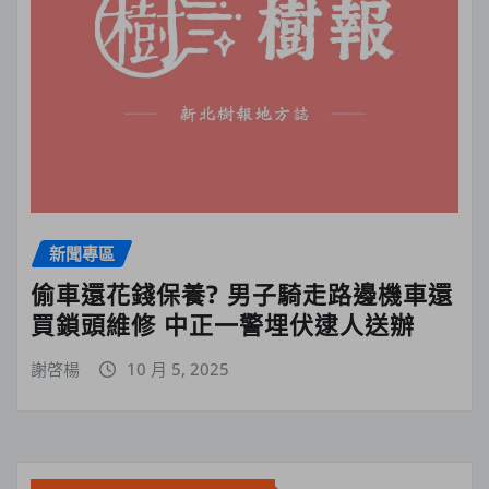
新聞專區
偷車還花錢保養? 男子騎走路邊機車還
買鎖頭維修 中正一警埋伏逮人送辦
謝啓楊
10 月 5, 2025