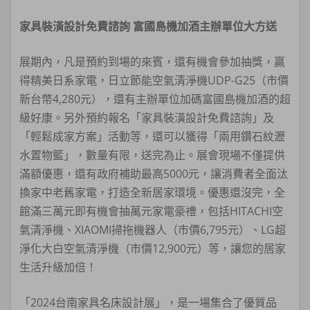
家具裝潢設計免費諮詢 富國島機加酒主辦單位大方送
展期內，凡是預約到場的來賓，還有機會參加抽獎，贏
得精美日系家電，日立節能空氣清淨機UDP-G25（市價
新台幣4,280元），還有主辦單位加碼富國島機加酒的超
級好康。另外預約報名「家具裝潢設計免費諮詢」及
「輕鬆成家方案」活動等，還可以獲得「兩用鑽石紋瀝
水置物籃」，數量有限，送完為止。展會現場不僅提供
滿額優惠，還有政府補助最高5000元，讓消費者全面汰
換家中老舊家電，打造全新居家環境。優惠還沒完，全
館滿三萬元即有機會抽萬元家電豪禮，包括HITACHI空
氣清淨機、XIAOMI掃拖機器人（市價6,795元）、LG超
淨化大白空氣清淨機（市價12,900元）等，讓您的居家
生活升級加倍！
「2024台南家具名床設計展」，是一場集合了優質品