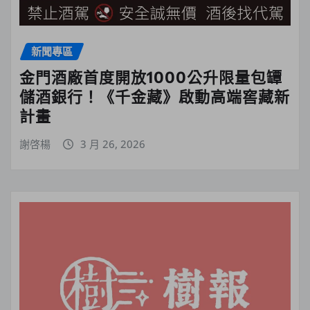
新聞專區
金門酒廠首度開放1000公升限量包罈
儲酒銀行！《千金藏》啟動高端窖藏新
計畫
謝啓楊
3 月 26, 2026