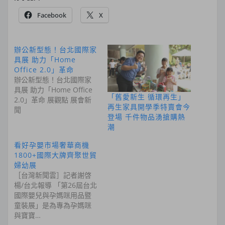
Facebook
X
辦公新型態！台北國際家
具展 助力「Home
Office 2.0」革命
辦公新型態！台北國際家
具展 助力「Home Office
「舊愛新生 循環再生」
2.0」革命 展觀點 展會新
再生家具開學季特賣會今
聞
登場 千件物品湧搶購熱
潮
看好孕嬰市場奢華商機
1800+國際大牌齊聚世貿
婦幼展
［台灣新聞雲］記者謝啓
楊/台北報導 「第26屆台北
國際嬰兒與孕媽咪用品暨
童裝展」是為專為孕媽咪
與寶寶…