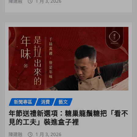
陳建融
1 月 3, 2026
新聞專區
消費
藝文
年節送禮新選項：糖巢龍鬚糖把「看不
見的工夫」裝進盒子裡
陳建融
1 月 3, 2026