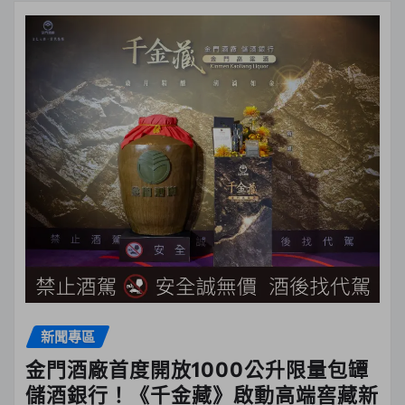
新聞專區
金門酒廠首度開放1000公升限量包罈
儲酒銀行！《千金藏》啟動高端窖藏新