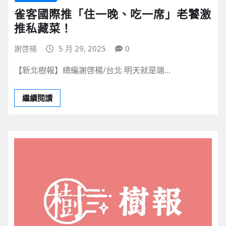
雀客國際推「住一晚、吃一席」老饕激
推私藏菜！
謝啓楊
5 月 29, 2025
0
【新北樹報】總編謝啓楊/台北 明天就是端…
繼續閱讀