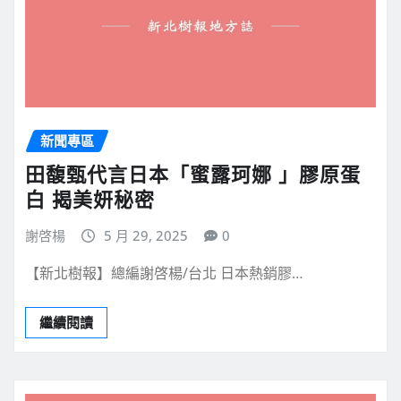
新聞專區
田馥甄代言日本「蜜露珂娜 」膠原蛋
白 揭美妍秘密
謝啓楊
5 月 29, 2025
0
【新北樹報】總編謝啓楊/台北 日本熱銷膠…
繼續閱讀