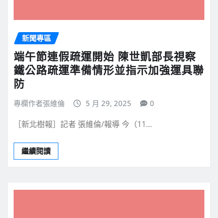
新聞專區
端午節連假疏運開始 陳世凱部長視察
鐵公路疏運準備情形並指示加強運具聯
防
專欄作者張維倫
5 月 29, 2025
0
［新北樹報］記者 張維倫/報導 今（11…
繼續閱讀