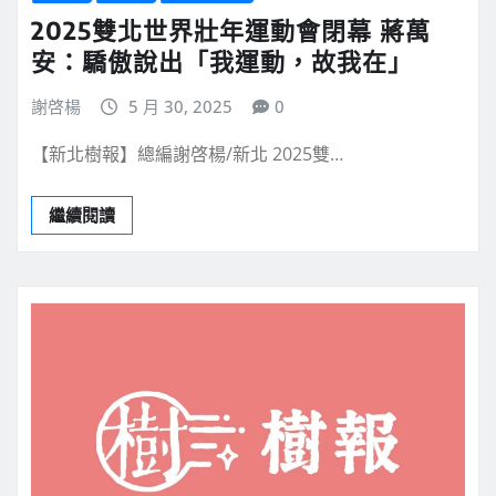
2025雙北世界壯年運動會閉幕 蔣萬
安：驕傲說出「我運動，故我在」
謝啓楊
5 月 30, 2025
0
【新北樹報】總編謝啓楊/新北 2025雙…
繼續閱讀