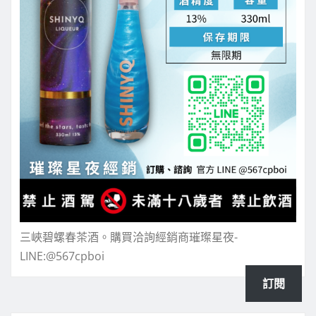
三峽碧螺春茶酒。購買洽詢經銷商璀璨星夜-
LINE:@567cpboi
訂閱