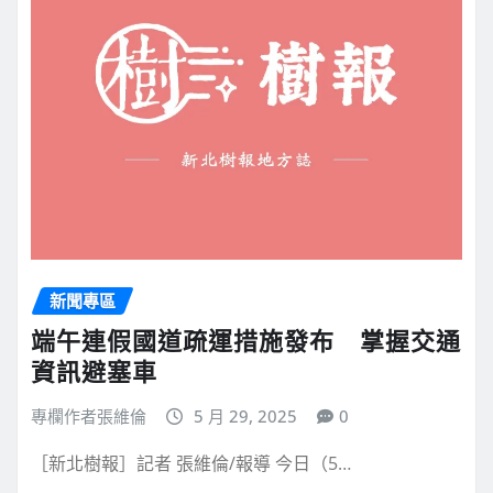
新聞專區
端午連假國道疏運措施發布 掌握交通
資訊避塞車
專欄作者張維倫
5 月 29, 2025
0
［新北樹報］記者 張維倫/報導 今日（5…