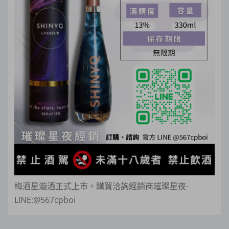
梅酒星漩酒正式上市。購買洽詢經銷商璀璨星夜-
LINE:@567cpboi