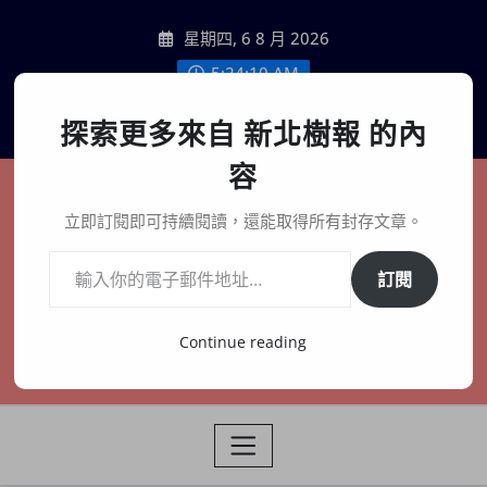
Skip
星期四, 6 8 月 2026
to
content
5:24:11 AM
聯絡我們
探索更多來自 新北樹報 的內
容
新北樹報
立即訂閱即可持續閱讀，還能取得所有封存文章。
輸入你的電子郵件地址…
在地、記憶、連結、創生
訂閱
Continue reading