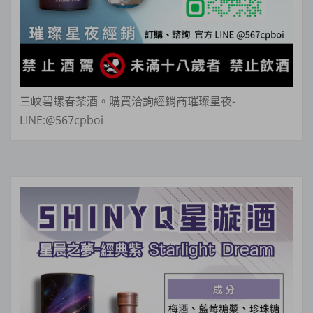
三峽碧螺春茶酒。購買洽詢經銷商璀璨星夜-
LINE:@567cpboi