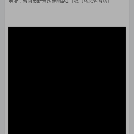
地址：台南市新營區建國路211號（慈恩名香坊）