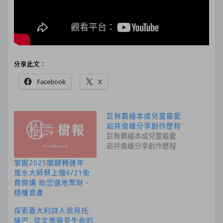
分享此文：
Facebook
X
巨無霸繪本成兒童最愛
岩井俊雄分享創作歷程
巨無霸繪本成兒童最愛
岩井俊雄分享創作歷程
掌握2025關鍵轉運年
風水大師蔡上機6/21免
費開講 助您選地聚財、
穩賺資產
探索義大利詩人翁貝托·
薩巴 從文學窺見生命的