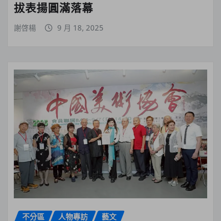
拔表揚圓滿落幕
謝啓楊
9 月 18, 2025
不分區
人物專訪
藝文