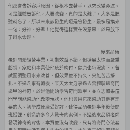
他都會告訴客戶原因，從根本去著手，以求改變命運。
可是經驗告訴他，人要改變，真的是太難了，大多是聽
聽就忘了，所以未來該發生的還是會發生，最多是換來
一句：好神、好準！他覺得這樣實在沒意思，於是放下
了風水命理。
後來品碩
老師開始經營事業，初期效益不錯，但擴展太快而嚴重
虧損，家庭和事業使他疲於應付，健康也每況癒下，曾
試圖調整風水來改善，但效果並不持久，只能苦苦掙
扎。不過凡事有轉機，某天太太分享過去曾體驗過奇門
遁甲的神奇，於是他開始學習奇門遁甲，並立志如果這
門學問能幫助他改變現狀，他也會用它來幫助其他有需
要的人。初學成便廣受好評，使得品碩老師半年後便開
班授課，創造許多令人驚奇的案例。不過後來品碩老師
發現神奇的背後，本質並沒有改變，只有將奇門心法套