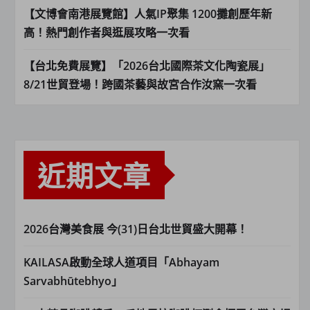
【文博會南港展覽館】人氣IP聚集 1200攤創歷年新
高！熱門創作者與逛展攻略一次看
【台北免費展覽】「2026台北國際茶文化陶瓷展」
8/21世貿登場！跨國茶藝與故宮合作汝窯一次看
近期文章
2026台灣美食展 今(31)日台北世貿盛大開幕！
KAILASA啟動全球人道項目「Abhayam
Sarvabhūtebhyo」