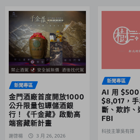
新聞專區
新聞專區
AI 用 $50
金門酒廠首度開放1000
$8,017
公升限量包罈儲酒銀
斷、欺詐、
行！《千金藏》啟動高
FBI
端窖藏新計畫
科技主筆吳有擇
謝啓楊
3 月 26, 2026