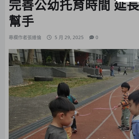
完善公幼托育時間 延
幫手
專欄作者張維倫
5 月 29, 2025
0