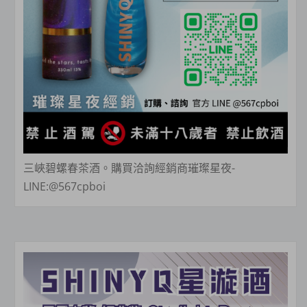
三峽碧螺春茶酒。購買洽詢經銷商璀璨星夜-
LINE:@567cpboi