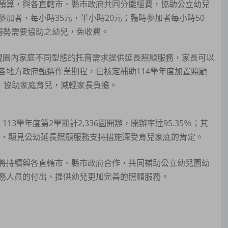
預算，與各直轄市、縣市政府共同分攤經費，協助公立幼兒
加者，每小時35元，半小時20元；臨時參加者每小時50
濟弱勢需要協助之幼兒，免收費。
視園內家庭不同型態的托育需求提供延長照顧服務，家長可以
各地方政府甄選作業期程，已核定補助114學年度加置照顧
，協助家庭育兒，減輕家長負擔。
3學年度第2學期計2,336園開辦，開辦率達95.35％；其
成，顯見公幼延長照顧服務支持措施深受育兒家庭的肯定。
將持續與各直轄市、縣市政府合作，共同補助公立幼兒園幼
務人員的付出，提供幼兒更加完善的照顧服務。