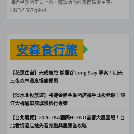
梅酒星漩酒正式上市。購買洽詢經銷商璀璨星夜-
LINE:@567cpboi
安森食行旅
【花蓮住宿】天成逸旅-蝴蝶谷 Long Stay 專案！四天
三夜森林溫泉慢旅優惠
【淡水北投旅遊】將捷金鬱金香酒店攜手北投老爺！淡
江大橋通車雙城慢旅行專案
【台北展覽】2026 TAA國際HI-END音響大展登場！台
北君悅酒店搶先看亮點與展覽全攻略