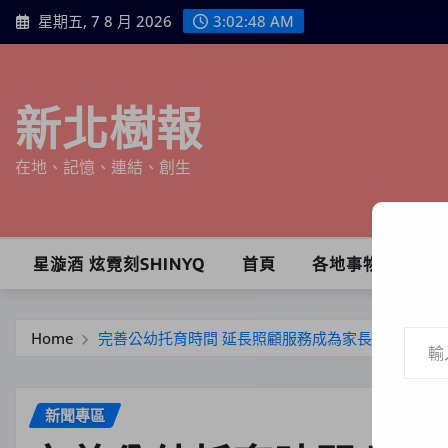
Skip
星期五, 7 8 月 2026
3:02:50 AM
to
content
新北樹報
在地、記憶、連結、創生
星漩酒 炫霓刻SHINYQ
首頁
各地事物
輸入你的電子郵件地址…
Home
完善公幼托育時間 延長照顧服務成為家長育兒幫手
新聞專區