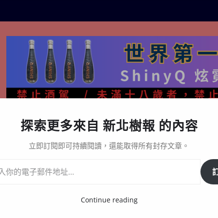
探索更多來自 新北樹報 的內容
生活百態
關於樹報
星漩酒哪裡買｜官方購買通路與L
立即訂閱即可持續閱讀，還能取得所有封存文章。
Continue reading