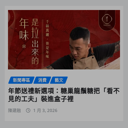
新聞專區
消費
藝文
年節送禮新選項：糖巢龍鬚糖把「看不
見的工夫」裝進盒子裡
陳建融
1 月 3, 2026