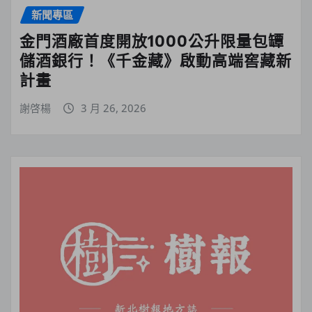
新聞專區
金門酒廠首度開放1000公升限量包罈
儲酒銀行！《千金藏》啟動高端窖藏新
計畫
謝啓楊
3 月 26, 2026