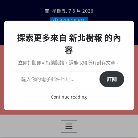
Skip
星期五, 7 8 月 2026
to
content
4:13:20 AM
聯絡我們
探索更多來自 新北樹報 的內
容
新北樹報
立即訂閱即可持續閱讀，還能取得所有封存文章。
輸入你的電子郵件地址…
在地、記憶、連結、創生
訂閱
Continue reading