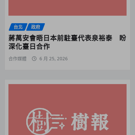
台北
政府
蔣萬安會晤日本前駐臺代表泉裕泰 盼
深化臺日合作
合作媒體
6 月 25, 2026