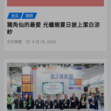
台北
政府
獨角仙的最愛 光蠟樹夏日披上潔白涼
紗
合作媒體
6 月 25, 2026