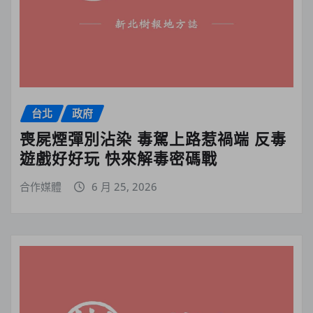
台北
政府
喪屍煙彈別沾染 毒駕上路惹禍端 反毒
遊戲好好玩 快來解毒密碼戰
合作媒體
6 月 25, 2026