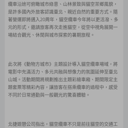
纜車沿途可俯瞰城市綠意、山林景致與貓空茶鄉風貌，
是許多國內外旅客認識臺北、親近自然的重要方式。隨
著營運即將邁入20周年，貓空纜車今年將以更活潑、多
元的形式，邀請旅客再次走進貓空，從空中視角展開一
場結合觀光、休閒與城市探索的暑期旅程。
此次將《動物方城市》主題設計導入貓空纜車場域，將
電影中充滿活力、多元共融與想像力的氛圍延伸至臺北
山城。活動期間將規劃推出主題彩繪車廂、期間限定主
題套票等精彩內容，讓旅客在搭乘纜車的過程中，感受
不同於日常通勤與一般觀光的驚喜體驗。
北捷遊憩公司指出，貓空纜車不只是前往貓空的交通工