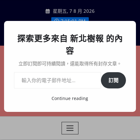
Skip
星期五, 7 8 月 2026
to
content
7:15:03 PM
聯絡我們
探索更多來自 新北樹報 的內
容
新北樹報
立即訂閱即可持續閱讀，還能取得所有封存文章。
輸入你的電子郵件地址…
在地、記憶、連結、創生
訂閱
Continue reading