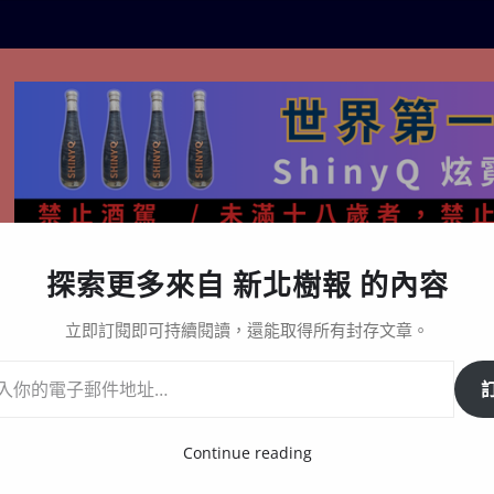
探索更多來自 新北樹報 的內容
生活百態
關於樹報
星漩酒哪裡買｜官方購買通路與L
立即訂閱即可持續閱讀，還能取得所有封存文章。
Continue reading