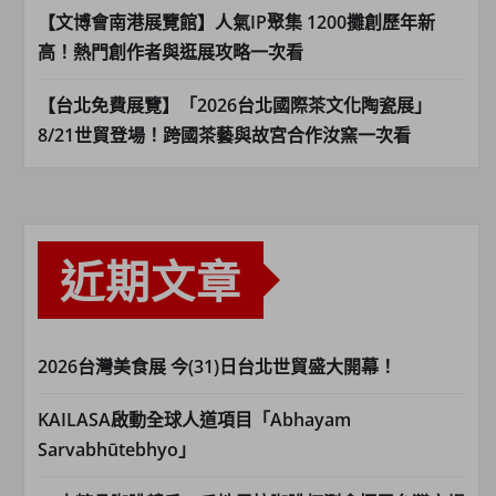
【文博會南港展覽館】人氣IP聚集 1200攤創歷年新
高！熱門創作者與逛展攻略一次看
【台北免費展覽】「2026台北國際茶文化陶瓷展」
8/21世貿登場！跨國茶藝與故宮合作汝窯一次看
近期文章
2026台灣美食展 今(31)日台北世貿盛大開幕！
KAILASA啟動全球人道項目「Abhayam
Sarvabhūtebhyo」