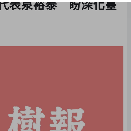
代表泉裕泰 盼深化臺