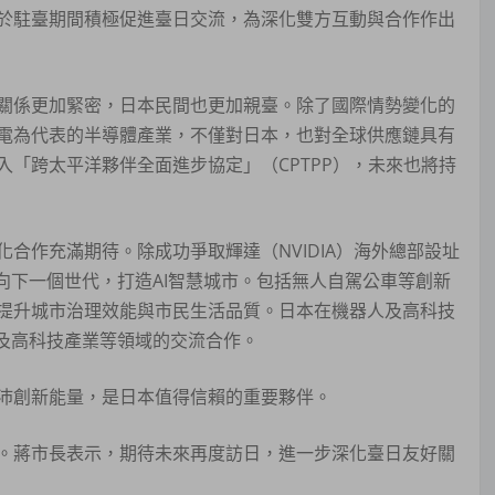
於駐臺期間積極促進臺日交流，為深化雙方互動與合作作出
關係更加緊密，日本民間也更加親臺。除了國際情勢變化的
電為代表的半導體產業，不僅對日本，也對全球供應鏈具有
「跨太平洋夥伴全面進步協定」（CPTPP），未來也將持
合作充滿期待。除成功爭取輝達（NVIDIA）海外總部設址
向下一個世代，打造AI智慧城市。包括無人自駕公車等創新
提升城市治理效能與市民生活品質。日本在機器人及高科技
I及高科技產業等領域的交流合作。
沛創新能量，是日本值得信賴的重要夥伴。
。蔣市長表示，期待未來再度訪日，進一步深化臺日友好關