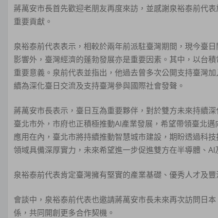
蔣萬安市長首先歡迎老朋友再度來訪，並感謝泉裕泰前代表
重要貢獻。
泉裕泰前代表表示，相較於兩年前派駐臺灣期間，現今臺日
影響外，臺灣經濟的蓬勃發展亦是重要因素。其中，以台積
重要意義。泉前代表並指出，他過去曾多次公開支持臺灣加入
續為深化臺日交流及支持臺灣參與國際社會發聲。
蔣萬安市長表示，臺日互為重要夥伴，對於雙方未來持續深化
臺北市外，市府也正積極推動AI產業發展，希望帶領臺北邁
應用在內，臺北市將持續推動智慧城市建設，期盼透過科技
領域具備深厚實力，未來希望進一步促進雙方在半導體、A
泉裕泰前代表肯定臺灣擁有堅實的產業基礎、優秀人才及豐
會談中，泉裕泰前代表也邀請蔣萬安市長未來再次訪問日本
係，共同開創更多合作契機。