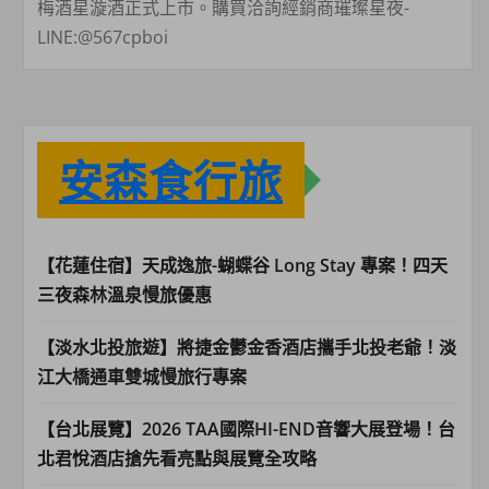
梅酒星漩酒正式上市。購買洽詢經銷商璀璨星夜-
LINE:@567cpboi
安森食行旅
【花蓮住宿】天成逸旅-蝴蝶谷 Long Stay 專案！四天
三夜森林溫泉慢旅優惠
【淡水北投旅遊】將捷金鬱金香酒店攜手北投老爺！淡
江大橋通車雙城慢旅行專案
【台北展覽】2026 TAA國際HI-END音響大展登場！台
北君悅酒店搶先看亮點與展覽全攻略