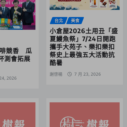
台北
美食
小倉屋2026土用丑「盛
夏鰻魚祭」7/24日開跑
攜手大苑子、樂扣樂扣
咖啡競香 瓜
祭史上最強五大活動抗
杯測會拓展
酷暑
謝啓楊
7 月 23, 2026
24, 2026