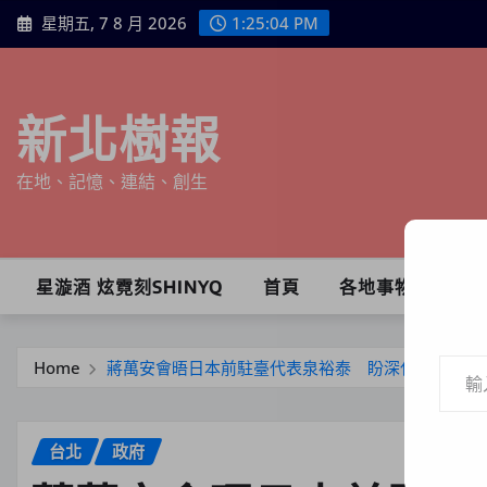
Skip
星期五, 7 8 月 2026
1:25:05 PM
to
content
新北樹報
在地、記憶、連結、創生
星漩酒 炫霓刻SHINYQ
首頁
各地事物
輸入你的電子郵件地址…
Home
蔣萬安會晤日本前駐臺代表泉裕泰 盼深化臺日合作
台北
政府