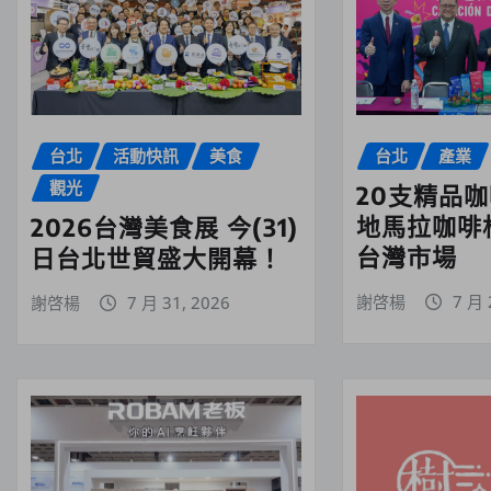
台北
活動快訊
美食
台北
產業
觀光
20支精品
地馬拉咖啡
2026台灣美食展 今(31)
台灣市場
日台北世貿盛大開幕！
謝啓楊
7 月 
謝啓楊
7 月 31, 2026