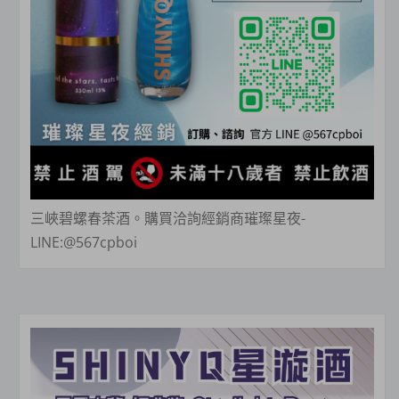
三峽碧螺春茶酒。購買洽詢經銷商璀璨星夜-
LINE:@567cpboi