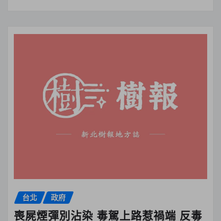
台北
政府
喪屍煙彈別沾染 毒駕上路惹禍端 反毒