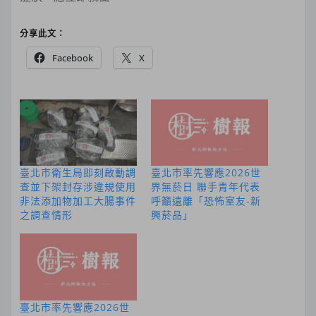
分享此文：
Facebook
X
臺北市衛生局即刻啟動調
臺北市率先響應2026世
查並下架封存涉違規使用
界無菸日 聯手青年代表
非法添加物加工大腸事件
呼籲遠離「恐怖室友-新
之調查情形
興菸品」
臺北市率先響應2026世