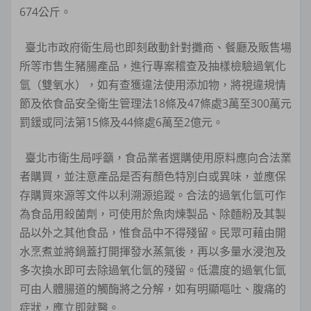
674公斤。
臺北市政府衛生局也即刻啟動針對攤商、餐廳及販售場
所等市售生豬腸產品，進行專案稽查及抽樣檢驗過氧化
氫（雙氧水），如有查獲違法使用添加物，將視違規情
節及依食品安全衛生管理法18條及47條處3萬至300萬元
罰鍰或同法第15條及44條處6萬至2億元。
臺北市衛生局呼籲，食品業者選購使用原料應向合法業
者購買，並注意產品是否有顏色特別白或異味，並應保
存購買來源等文件以利溯源追蹤。合法的過氧化氫可作
為食品用殺菌劑，可使用於魚肉煉製品、除麵粉及其製
品以外之其他食品，惟食品中不得殘留。民眾可藉由開
水烹煮並將鍋蓋打開揮發水蒸氣後，再以多量水浸泡及
多次換水即可去除過氧化氫的殘留。低濃度的過氧化氫
可由人體腸道的觸酶將之分解，如有明顯嘔吐、腹痛的
症狀，應立即就醫。