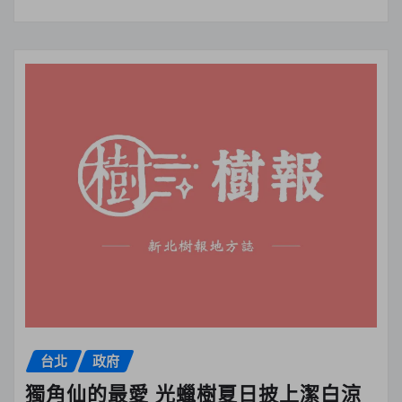
台北
政府
獨角仙的最愛 光蠟樹夏日披上潔白涼