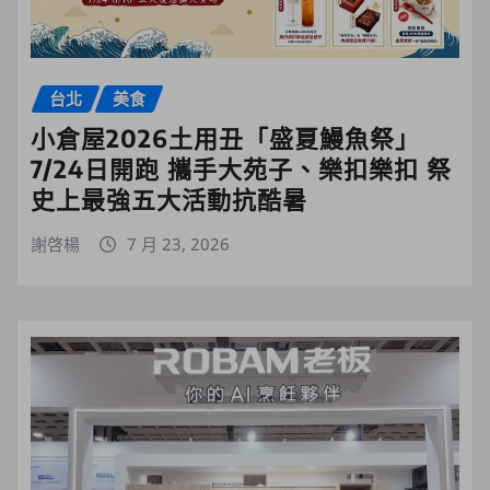
台北
美食
小倉屋2026土用丑「盛夏鰻魚祭」
7/24日開跑 攜手大苑子、樂扣樂扣 祭
史上最強五大活動抗酷暑
謝啓楊
7 月 23, 2026