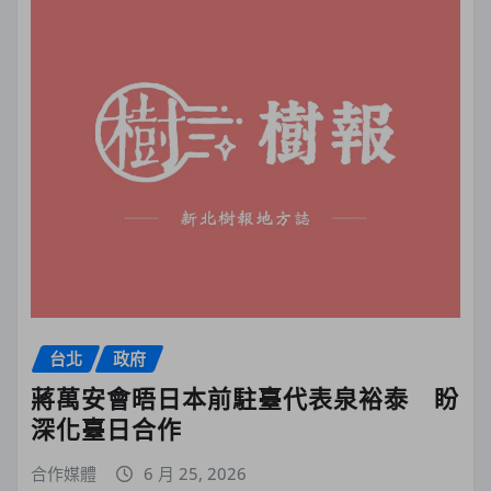
台北
政府
蔣萬安會晤日本前駐臺代表泉裕泰 盼
深化臺日合作
合作媒體
6 月 25, 2026