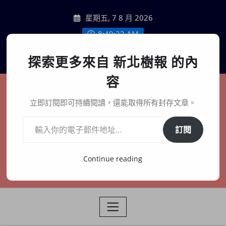
Skip
星期五, 7 8 月 2026
to
content
8:49:23 AM
聯絡我們
探索更多來自 新北樹報 的內
容
新北樹報
立即訂閱即可持續閱讀，還能取得所有封存文章。
輸入你的電子郵件地址…
在地、記憶、連結、創生
訂閱
Continue reading