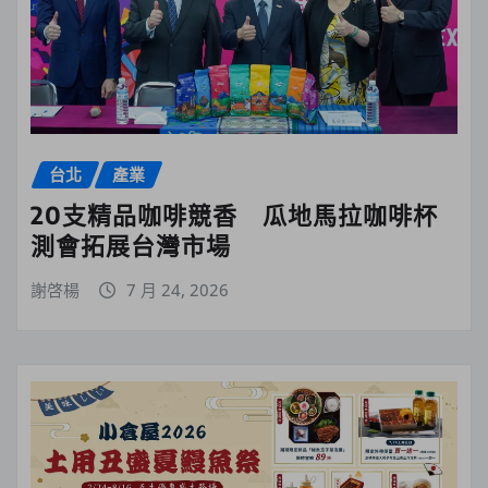
台北
產業
20支精品咖啡競香 瓜地馬拉咖啡杯
測會拓展台灣市場
謝啓楊
7 月 24, 2026