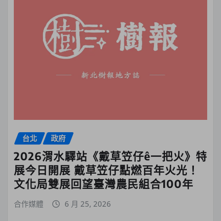
台北
政府
2026渭水驛站《戴草笠仔ê一把火》特
展今日開展 戴草笠仔點燃百年火光！
文化局雙展回望臺灣農民組合100年
合作媒體
6 月 25, 2026