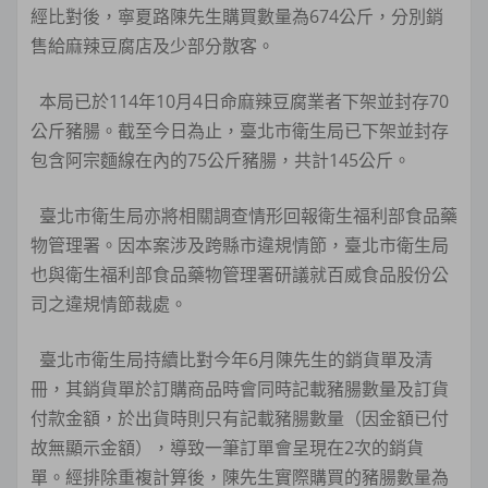
經比對後，寧夏路陳先生購買數量為674公斤，分別銷
售給麻辣豆腐店及少部分散客。
本局已於114年10月4日命麻辣豆腐業者下架並封存70
公斤豬腸。截至今日為止，臺北市衛生局已下架並封存
包含阿宗麵線在內的75公斤豬腸，共計145公斤。
臺北市衛生局亦將相關調查情形回報衛生福利部食品藥
物管理署。因本案涉及跨縣市違規情節，臺北市衛生局
也與衛生福利部食品藥物管理署研議就百威食品股份公
司之違規情節裁處。
臺北市衛生局持續比對今年6月陳先生的銷貨單及清
冊，其銷貨單於訂購商品時會同時記載豬腸數量及訂貨
付款金額，於出貨時則只有記載豬腸數量（因金額已付
故無顯示金額），導致一筆訂單會呈現在2次的銷貨
單。經排除重複計算後，陳先生實際購買的豬腸數量為