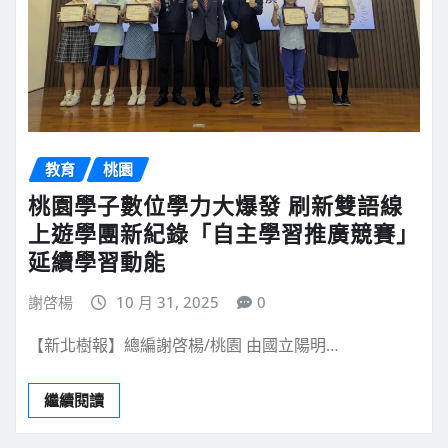
教育
桃園
桃園學子數位學力大爆發 刷新雙語線
上遊學團新紀錄「自主學習推廣競賽」
延續學習動能
謝啓楊
10 月 31, 2025
0
【新北樹報】總編謝啓楊/桃園 由國立陽明…
繼續閱讀