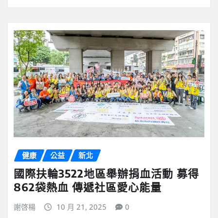
健康
公益
新北
國際扶輪3522地區舉辦捐血活動 募得
862袋熱血 傳遞社區愛心能量
謝啓楊
10 月 21, 2025
0