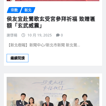
宗教
新北
侯友宜赴鶯歌玄受宮參拜祈福 致贈匾
額「玄武威震」
謝啓楊
10 月 19, 2025
0
【新北樹報】新聞中心/新北市新聞 新北鶯…
繼續閱讀