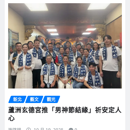
新北
藝文
觀光
蘆洲玄德宮推「男神節結緣」祈安定人
心
謝啓楊
10 月 19, 2025
0