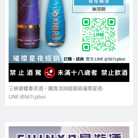
三峽碧螺春茶酒。購買洽詢經銷商璀璨星夜-
LINE:@567cpboi