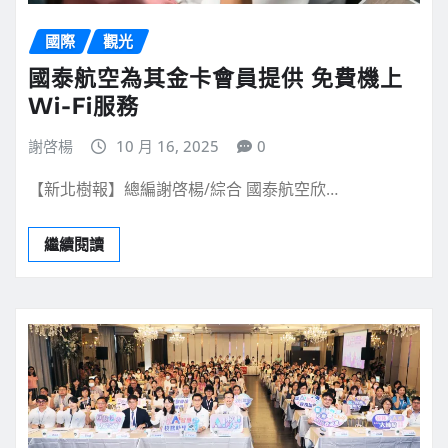
國際
觀光
國泰航空為其金卡會員提供 免費機上
Wi-Fi服務
謝啓楊
10 月 16, 2025
0
【新北樹報】總編謝啓楊/綜合 國泰航空欣…
繼續閱讀