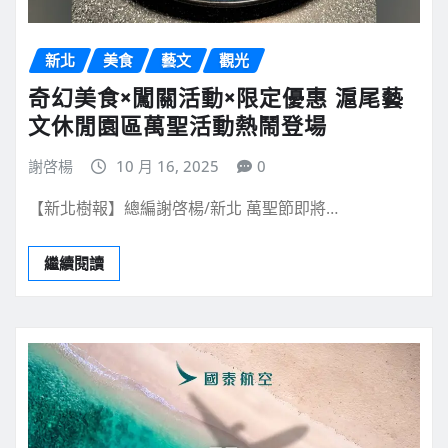
新北
美食
藝文
觀光
奇幻美食×闖關活動×限定優惠 滬尾藝
文休閒園區萬聖活動熱鬧登場
謝啓楊
10 月 16, 2025
0
【新北樹報】總編謝啓楊/新北 萬聖節即將…
繼續閱讀