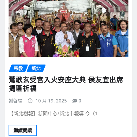
宗教
新北
鶯歌玄受宮入火安座大典 侯友宜出席
揭匾祈福
謝啓楊
10 月 19, 2025
0
【新北樹報】新聞中心/新北市報導 今（1…
繼續閱讀