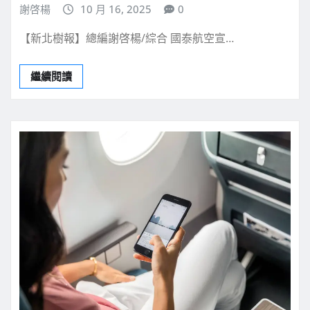
謝啓楊
10 月 16, 2025
0
【新北樹報】總編謝啓楊/綜合 國泰航空宣…
繼續閱讀