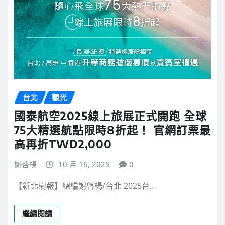
台北
觀光
國泰航空2025線上旅展正式開跑 全球
75大精選航點限時8折起！ 官網訂票最
高再折TWD2,000
謝啓楊
10 月 16, 2025
0
【新北樹報】總編謝啓楊/台北 2025台…
繼續閱讀