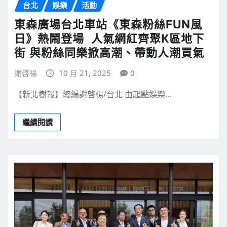
台北
娛樂
活動
東森廣場台北車站《東森粉絲FUN風
日》熱鬧登場 人氣網紅齊聚K區地下
街 與粉絲同樂掀高潮、帶動人潮買氣
謝啓楊
10 月 21, 2025
0
【新北樹報】總編謝啓楊/台北 由起點娛樂…
繼續閱讀