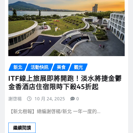
新北
活動快訊
美食
觀光
ITF線上旅展即將開跑！淡水將捷金鬱
金香酒店住宿限時下殺45折起
謝啓楊
10 月 24, 2025
0
【新北樹報】總編謝啓楊/新北 一年一度的…
繼續閱讀