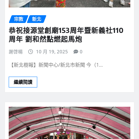
宗教
新北
恭祝接源堂創廟153周年暨新義社110
周年 劉和然點燃起馬炮
謝啓楊
10 月 19, 2025
0
【新北樹報】新聞中心/新北市新聞 今（1…
繼續閱讀