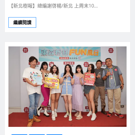
【新北樹報】總編謝啓楊/新北 上周末10…
繼續閱讀